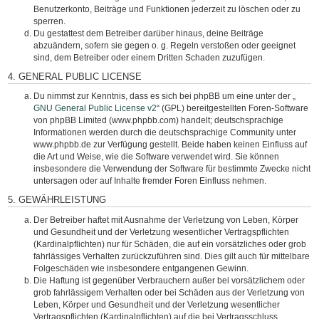
Benutzerkonto, Beiträge und Funktionen jederzeit zu löschen oder zu
sperren.
Du gestattest dem Betreiber darüber hinaus, deine Beiträge
abzuändern, sofern sie gegen o. g. Regeln verstoßen oder geeignet
sind, dem Betreiber oder einem Dritten Schaden zuzufügen.
4. GENERAL PUBLIC LICENSE
Du nimmst zur Kenntnis, dass es sich bei phpBB um eine unter der „
GNU General Public License v2
“ (GPL) bereitgestellten Foren-Software
von phpBB Limited (www.phpbb.com) handelt; deutschsprachige
Informationen werden durch die deutschsprachige Community unter
www.phpbb.de zur Verfügung gestellt. Beide haben keinen Einfluss auf
die Art und Weise, wie die Software verwendet wird. Sie können
insbesondere die Verwendung der Software für bestimmte Zwecke nicht
untersagen oder auf Inhalte fremder Foren Einfluss nehmen.
5. GEWÄHRLEISTUNG
Der Betreiber haftet mit Ausnahme der Verletzung von Leben, Körper
und Gesundheit und der Verletzung wesentlicher Vertragspflichten
(Kardinalpflichten) nur für Schäden, die auf ein vorsätzliches oder grob
fahrlässiges Verhalten zurückzuführen sind. Dies gilt auch für mittelbare
Folgeschäden wie insbesondere entgangenen Gewinn.
Die Haftung ist gegenüber Verbrauchern außer bei vorsätzlichem oder
grob fahrlässigem Verhalten oder bei Schäden aus der Verletzung von
Leben, Körper und Gesundheit und der Verletzung wesentlicher
Vertragspflichten (Kardinalpflichten) auf die bei Vertragsschluss