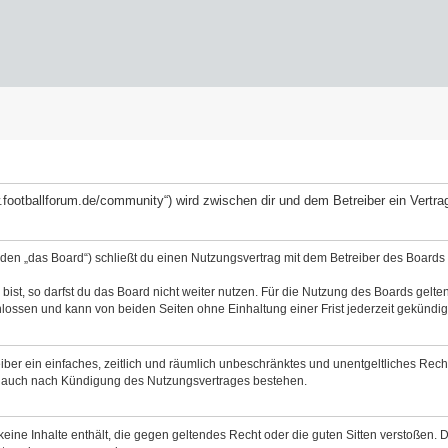
ww.footballforum.de/community“) wird zwischen dir und dem Betreiber ein Vert
nden „das Board“) schließt du einen Nutzungsvertrag mit dem Betreiber des Boards a
st, so darfst du das Board nicht weiter nutzen. Für die Nutzung des Boards gelten 
lossen und kann von beiden Seiten ohne Einhaltung einer Frist jederzeit gekündig
reiber ein einfaches, zeitlich und räumlich unbeschränktes und unentgeltliches Re
bt auch nach Kündigung des Nutzungsvertrages bestehen.
 keine Inhalte enthält, die gegen geltendes Recht oder die guten Sitten verstoßen. 