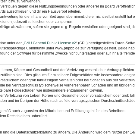
etzen bzw. zu verwenden.
i Verstößen gegen diese Nutzungsbedingungen oder anderer im Board veröffentli
rds ausschließen und dir ein Hausverbot erteilen.
ntwortung für die Inhalte von Beiträgen übernimmt, die er nicht selbst erstellt hat
tionen jederzeit zu löschen oder zu sperren.
eiträge abzuändern, sofern sie gegen o. g. Regeln verstoßen oder geeignet sind, 
ine unter der „
GNU General Public License v2
“ (GPL) bereitgestellten Foren-Sof
utschsprachige Community unter www.phpbb.de zur Verfügung gestellt. Beide haben
dung der Software für bestimmte Zwecke nicht untersagen oder auf Inhalte fremde
 Leben, Körper und Gesundheit und der Verletzung wesentlicher Vertragspflichten (K
ckzuführen sind. Dies gilt auch für mittelbare Folgeschäden wie insbesondere ent
orsätzlichem oder grob fahrlässigem Verhalten oder bei Schäden aus der Verletzu
uf die bei Vertragsschluss typischerweise vorhersehbaren Schäden und im übrigen 
mittelbare Folgeschäden wie insbesondere entgangenen Gewinn.
r Verletzung von Leben, Körper und Gesundheit oder vorsätzlichem oder grob fahr
en und im Übrigen der Höhe nach auf die vertragstypischen Durchschnittsschäden 
ngemäß auch zugunsten der Mitarbeiter und Erfüllungsgehilfen des Betreibers.
lem Recht bleiben unberührt.
en und die Datenschutzerklärung zu ändern. Die Änderung wird dem Nutzer per E-Mai