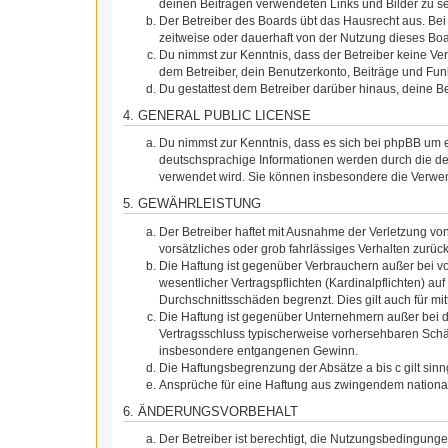
deinen Beiträgen verwendeten Links und Bilder zu s
Der Betreiber des Boards übt das Hausrecht aus. Be
zeitweise oder dauerhaft von der Nutzung dieses Boa
Du nimmst zur Kenntnis, dass der Betreiber keine Vera
dem Betreiber, dein Benutzerkonto, Beiträge und Funk
Du gestattest dem Betreiber darüber hinaus, deine B
4. GENERAL PUBLIC LICENSE
Du nimmst zur Kenntnis, dass es sich bei phpBB um e
deutschsprachige Informationen werden durch die de
verwendet wird. Sie können insbesondere die Verwen
5. GEWÄHRLEISTUNG
Der Betreiber haftet mit Ausnahme der Verletzung von
vorsätzliches oder grob fahrlässiges Verhalten zurü
Die Haftung ist gegenüber Verbrauchern außer bei v
wesentlicher Vertragspflichten (Kardinalpflichten) a
Durchschnittsschäden begrenzt. Dies gilt auch für 
Die Haftung ist gegenüber Unternehmern außer bei de
Vertragsschluss typischerweise vorhersehbaren Schäd
insbesondere entgangenen Gewinn.
Die Haftungsbegrenzung der Absätze a bis c gilt sin
Ansprüche für eine Haftung aus zwingendem nationa
6. ÄNDERUNGSVORBEHALT
Der Betreiber ist berechtigt, die Nutzungsbedingung