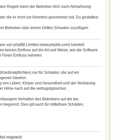
chten Regeln kann der Betreiber dich nach Abmahnung
 oder die er nicht zur Kenntnis genommen hat. Du gestattest
dem Betreiber oder einem Dritten Schaden zuzufügen.
tware von phpBB Limited (www.phpbb.com) handelt;
 keinen Einfluss auf die Art und Weise, wie die Software
r Foren Einfluss nehmen.
ardinalpflichten) nur für Schäden, die auf ein
gangenen Gewinn.
ng von Leben, Körper und Gesundheit und der Verletzung
der Höhe nach auf die vertragstypischen
lässigem Verhalten des Betreibers auf die bei
begrenzt. Dies gilt auch für mittelbare Schäden,
l mitgeteilt.