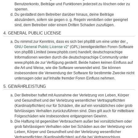
Benutzerkonto, Beiträge und Funktionen jederzeit zu löschen oder zu
sperren.
Du gestattest dem Betreiber darüber hinaus, deine Beiträge
abzuändern, sofern sie gegen o. g. Regeln verstoßen oder geeignet
sind, dem Betreiber oder einem Dritten Schaden zuzufügen.
4. GENERAL PUBLIC LICENSE
Du nimmst zur Kenntnis, dass es sich bei phpBB um eine unter der „
GNU General Public License v2
“ (GPL) bereitgestellten Foren-Software
von phpBB Limited (www.phpbb.com) handelt; deutschsprachige
Informationen werden durch die deutschsprachige Community unter
www.phpbb.de zur Verfügung gestellt. Beide haben keinen Einfluss auf
die Art und Weise, wie die Software verwendet wird. Sie können
insbesondere die Verwendung der Software für bestimmte Zwecke nicht
untersagen oder auf Inhalte fremder Foren Einfluss nehmen.
5. GEWÄHRLEISTUNG
Der Betreiber haftet mit Ausnahme der Verletzung von Leben, Körper
und Gesundheit und der Verletzung wesentlicher Vertragspflichten
(Kardinalpflichten) nur für Schäden, die auf ein vorsätzliches oder grob
fahrlässiges Verhalten zurückzuführen sind. Dies gilt auch für mittelbare
Folgeschäden wie insbesondere entgangenen Gewinn.
Die Haftung ist gegenüber Verbrauchern außer bei vorsätzlichem oder
grob fahrlässigem Verhalten oder bei Schäden aus der Verletzung von
Leben, Körper und Gesundheit und der Verletzung wesentlicher
Vertragspflichten (Kardinalpflichten) auf die bei Vertragsschluss