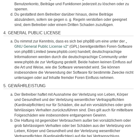
Benutzerkonto, Beiträge und Funktionen jederzeit zu löschen oder zu
sperren.
Du gestattest dem Betreiber darüber hinaus, deine Beiträge
abzuändern, sofern sie gegen o. g. Regeln verstoßen oder geeignet
sind, dem Betreiber oder einem Dritten Schaden zuzufügen.
4. GENERAL PUBLIC LICENSE
Du nimmst zur Kenntnis, dass es sich bei phpBB um eine unter der „
GNU General Public License v2
“ (GPL) bereitgestellten Foren-Software
von phpBB Limited (www.phpbb.com) handelt; deutschsprachige
Informationen werden durch die deutschsprachige Community unter
www.phpbb.de zur Verfügung gestellt. Beide haben keinen Einfluss auf
die Art und Weise, wie die Software verwendet wird. Sie können
insbesondere die Verwendung der Software für bestimmte Zwecke nicht
untersagen oder auf Inhalte fremder Foren Einfluss nehmen.
5. GEWÄHRLEISTUNG
Der Betreiber haftet mit Ausnahme der Verletzung von Leben, Körper
und Gesundheit und der Verletzung wesentlicher Vertragspflichten
(Kardinalpflichten) nur für Schäden, die auf ein vorsätzliches oder grob
fahrlässiges Verhalten zurückzuführen sind. Dies gilt auch für mittelbare
Folgeschäden wie insbesondere entgangenen Gewinn.
Die Haftung ist gegenüber Verbrauchern außer bei vorsätzlichem oder
grob fahrlässigem Verhalten oder bei Schäden aus der Verletzung von
Leben, Körper und Gesundheit und der Verletzung wesentlicher
Vertragspflichten (Kardinalpflichten) auf die bei Vertragsschluss