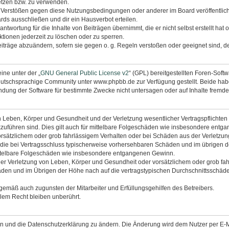
etzen bzw. zu verwenden.
i Verstößen gegen diese Nutzungsbedingungen oder anderer im Board veröffentli
rds ausschließen und dir ein Hausverbot erteilen.
ntwortung für die Inhalte von Beiträgen übernimmt, die er nicht selbst erstellt hat
tionen jederzeit zu löschen oder zu sperren.
eiträge abzuändern, sofern sie gegen o. g. Regeln verstoßen oder geeignet sind, 
ine unter der „
GNU General Public License v2
“ (GPL) bereitgestellten Foren-Sof
utschsprachige Community unter www.phpbb.de zur Verfügung gestellt. Beide haben
dung der Software für bestimmte Zwecke nicht untersagen oder auf Inhalte fremde
 Leben, Körper und Gesundheit und der Verletzung wesentlicher Vertragspflichten (K
ckzuführen sind. Dies gilt auch für mittelbare Folgeschäden wie insbesondere ent
orsätzlichem oder grob fahrlässigem Verhalten oder bei Schäden aus der Verletzu
uf die bei Vertragsschluss typischerweise vorhersehbaren Schäden und im übrigen 
mittelbare Folgeschäden wie insbesondere entgangenen Gewinn.
r Verletzung von Leben, Körper und Gesundheit oder vorsätzlichem oder grob fahr
en und im Übrigen der Höhe nach auf die vertragstypischen Durchschnittsschäden 
ngemäß auch zugunsten der Mitarbeiter und Erfüllungsgehilfen des Betreibers.
lem Recht bleiben unberührt.
en und die Datenschutzerklärung zu ändern. Die Änderung wird dem Nutzer per E-Mai