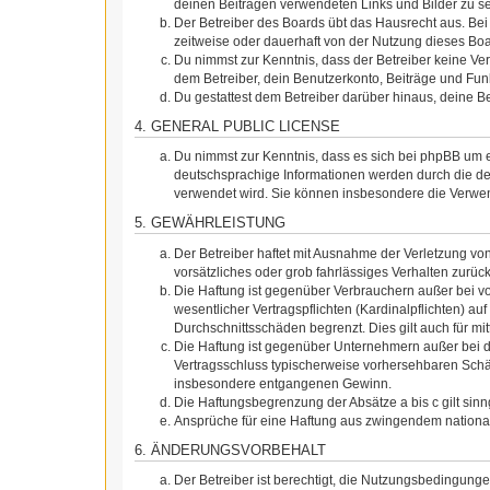
deinen Beiträgen verwendeten Links und Bilder zu s
Der Betreiber des Boards übt das Hausrecht aus. Be
zeitweise oder dauerhaft von der Nutzung dieses Boa
Du nimmst zur Kenntnis, dass der Betreiber keine Vera
dem Betreiber, dein Benutzerkonto, Beiträge und Funk
Du gestattest dem Betreiber darüber hinaus, deine B
4. GENERAL PUBLIC LICENSE
Du nimmst zur Kenntnis, dass es sich bei phpBB um e
deutschsprachige Informationen werden durch die de
verwendet wird. Sie können insbesondere die Verwen
5. GEWÄHRLEISTUNG
Der Betreiber haftet mit Ausnahme der Verletzung von
vorsätzliches oder grob fahrlässiges Verhalten zurü
Die Haftung ist gegenüber Verbrauchern außer bei v
wesentlicher Vertragspflichten (Kardinalpflichten) a
Durchschnittsschäden begrenzt. Dies gilt auch für 
Die Haftung ist gegenüber Unternehmern außer bei de
Vertragsschluss typischerweise vorhersehbaren Schäd
insbesondere entgangenen Gewinn.
Die Haftungsbegrenzung der Absätze a bis c gilt sin
Ansprüche für eine Haftung aus zwingendem nationa
6. ÄNDERUNGSVORBEHALT
Der Betreiber ist berechtigt, die Nutzungsbedingung