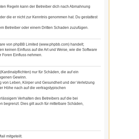
chten Regeln kann der Betreiber dich nach Abmahnung
 oder die er nicht zur Kenntnis genommen hat. Du gestattest
dem Betreiber oder einem Dritten Schaden zuzufügen.
tware von phpBB Limited (www.phpbb.com) handelt;
 keinen Einfluss auf die Art und Weise, wie die Software
r Foren Einfluss nehmen.
ardinalpflichten) nur für Schäden, die auf ein
gangenen Gewinn.
ng von Leben, Körper und Gesundheit und der Verletzung
der Höhe nach auf die vertragstypischen
lässigem Verhalten des Betreibers auf die bei
begrenzt. Dies gilt auch für mittelbare Schäden,
l mitgeteilt.