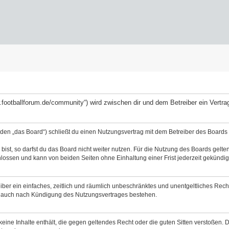
ww.footballforum.de/community“) wird zwischen dir und dem Betreiber ein Vert
nden „das Board“) schließt du einen Nutzungsvertrag mit dem Betreiber des Boards a
st, so darfst du das Board nicht weiter nutzen. Für die Nutzung des Boards gelten 
lossen und kann von beiden Seiten ohne Einhaltung einer Frist jederzeit gekündig
reiber ein einfaches, zeitlich und räumlich unbeschränktes und unentgeltliches Re
bt auch nach Kündigung des Nutzungsvertrages bestehen.
 keine Inhalte enthält, die gegen geltendes Recht oder die guten Sitten verstoßen. 