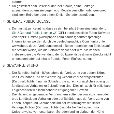
sperren.
Du gestattest dem Betreiber darüber hinaus, deine Beiträge
abzuändern, sofern sie gegen o. g. Regeln verstoßen oder geeignet
sind, dem Betreiber oder einem Dritten Schaden zuzufügen.
4. GENERAL PUBLIC LICENSE
Du nimmst zur Kenntnis, dass es sich bei phpBB um eine unter der „
GNU General Public License v2
“ (GPL) bereitgestellten Foren-Software
von phpBB Limited (www.phpbb.com) handelt; deutschsprachige
Informationen werden durch die deutschsprachige Community unter
www.phpbb.de zur Verfügung gestellt. Beide haben keinen Einfluss auf
die Art und Weise, wie die Software verwendet wird. Sie können
insbesondere die Verwendung der Software für bestimmte Zwecke nicht
untersagen oder auf Inhalte fremder Foren Einfluss nehmen.
5. GEWÄHRLEISTUNG
Der Betreiber haftet mit Ausnahme der Verletzung von Leben, Körper
und Gesundheit und der Verletzung wesentlicher Vertragspflichten
(Kardinalpflichten) nur für Schäden, die auf ein vorsätzliches oder grob
fahrlässiges Verhalten zurückzuführen sind. Dies gilt auch für mittelbare
Folgeschäden wie insbesondere entgangenen Gewinn.
Die Haftung ist gegenüber Verbrauchern außer bei vorsätzlichem oder
grob fahrlässigem Verhalten oder bei Schäden aus der Verletzung von
Leben, Körper und Gesundheit und der Verletzung wesentlicher
Vertragspflichten (Kardinalpflichten) auf die bei Vertragsschluss
typischerweise vorhersehbaren Schäden und im übrigen der Höhe