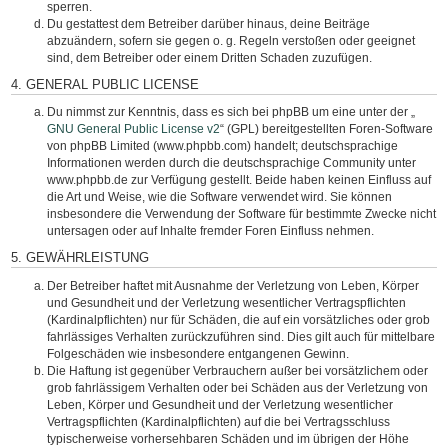
sperren.
Du gestattest dem Betreiber darüber hinaus, deine Beiträge
abzuändern, sofern sie gegen o. g. Regeln verstoßen oder geeignet
sind, dem Betreiber oder einem Dritten Schaden zuzufügen.
4. GENERAL PUBLIC LICENSE
Du nimmst zur Kenntnis, dass es sich bei phpBB um eine unter der „
GNU General Public License v2
“ (GPL) bereitgestellten Foren-Software
von phpBB Limited (www.phpbb.com) handelt; deutschsprachige
Informationen werden durch die deutschsprachige Community unter
www.phpbb.de zur Verfügung gestellt. Beide haben keinen Einfluss auf
die Art und Weise, wie die Software verwendet wird. Sie können
insbesondere die Verwendung der Software für bestimmte Zwecke nicht
untersagen oder auf Inhalte fremder Foren Einfluss nehmen.
5. GEWÄHRLEISTUNG
Der Betreiber haftet mit Ausnahme der Verletzung von Leben, Körper
und Gesundheit und der Verletzung wesentlicher Vertragspflichten
(Kardinalpflichten) nur für Schäden, die auf ein vorsätzliches oder grob
fahrlässiges Verhalten zurückzuführen sind. Dies gilt auch für mittelbare
Folgeschäden wie insbesondere entgangenen Gewinn.
Die Haftung ist gegenüber Verbrauchern außer bei vorsätzlichem oder
grob fahrlässigem Verhalten oder bei Schäden aus der Verletzung von
Leben, Körper und Gesundheit und der Verletzung wesentlicher
Vertragspflichten (Kardinalpflichten) auf die bei Vertragsschluss
typischerweise vorhersehbaren Schäden und im übrigen der Höhe