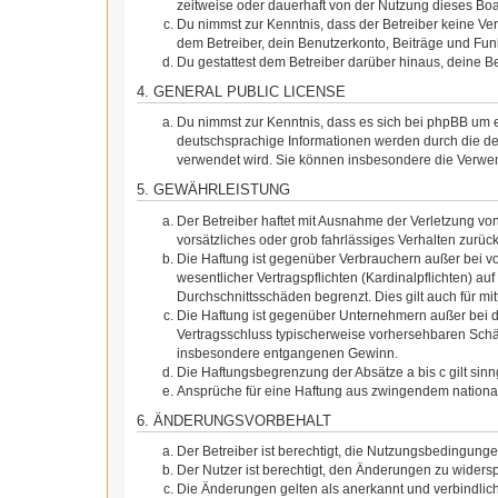
zeitweise oder dauerhaft von der Nutzung dieses Boa
Du nimmst zur Kenntnis, dass der Betreiber keine Vera
dem Betreiber, dein Benutzerkonto, Beiträge und Funk
Du gestattest dem Betreiber darüber hinaus, deine B
4. GENERAL PUBLIC LICENSE
Du nimmst zur Kenntnis, dass es sich bei phpBB um e
deutschsprachige Informationen werden durch die de
verwendet wird. Sie können insbesondere die Verwen
5. GEWÄHRLEISTUNG
Der Betreiber haftet mit Ausnahme der Verletzung von
vorsätzliches oder grob fahrlässiges Verhalten zurü
Die Haftung ist gegenüber Verbrauchern außer bei v
wesentlicher Vertragspflichten (Kardinalpflichten) a
Durchschnittsschäden begrenzt. Dies gilt auch für 
Die Haftung ist gegenüber Unternehmern außer bei de
Vertragsschluss typischerweise vorhersehbaren Schäd
insbesondere entgangenen Gewinn.
Die Haftungsbegrenzung der Absätze a bis c gilt sin
Ansprüche für eine Haftung aus zwingendem nationa
6. ÄNDERUNGSVORBEHALT
Der Betreiber ist berechtigt, die Nutzungsbedingung
Der Nutzer ist berechtigt, den Änderungen zu widers
Die Änderungen gelten als anerkannt und verbindlic