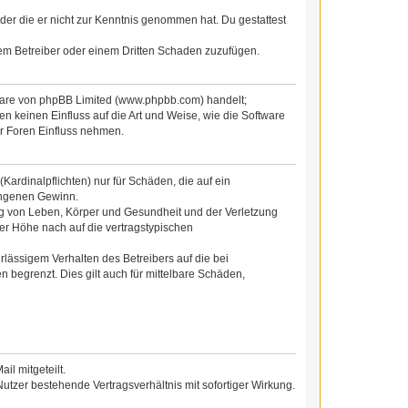
 oder die er nicht zur Kenntnis genommen hat. Du gestattest
dem Betreiber oder einem Dritten Schaden zuzufügen.
tware von phpBB Limited (www.phpbb.com) handelt;
 keinen Einfluss auf die Art und Weise, wie die Software
r Foren Einfluss nehmen.
ardinalpflichten) nur für Schäden, die auf ein
gangenen Gewinn.
ng von Leben, Körper und Gesundheit und der Verletzung
der Höhe nach auf die vertragstypischen
lässigem Verhalten des Betreibers auf die bei
begrenzt. Dies gilt auch für mittelbare Schäden,
l mitgeteilt.
utzer bestehende Vertragsverhältnis mit sofortiger Wirkung.