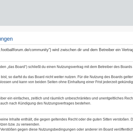
ungen
ww.footballforum.de/community“) wird zwischen dir und dem Betreiber ein Vert
nden „das Board“) schließt du einen Nutzungsvertrag mit dem Betreiber des Boards a
st, so darfst du das Board nicht weiter nutzen. Für die Nutzung des Boards gelten 
lossen und kann von beiden Seiten ohne Einhaltung einer Frist jederzeit gekündig
reiber ein einfaches, zeitlich und räumlich unbeschränktes und unentgeltliches Re
bt auch nach Kündigung des Nutzungsvertrages bestehen.
 keine Inhalte enthält, die gegen geltendes Recht oder die guten Sitten verstoßen. 
etzen bzw. zu verwenden.
i Verstößen gegen diese Nutzungsbedingungen oder anderer im Board veröffentli