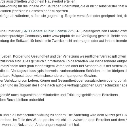
rds ausschließen und dir ein Hausverbot erteilen.
ntwortung für die Inhalte von Beiträgen übernimmt, die er nicht selbst erstellt hat
tionen jederzeit zu löschen oder zu sperren.
eiträge abzuändern, sofern sie gegen o. g. Regeln verstoßen oder geeignet sind, 
ine unter der „
GNU General Public License v2
“ (GPL) bereitgestellten Foren-Sof
utschsprachige Community unter www.phpbb.de zur Verfügung gestellt. Beide haben
dung der Software für bestimmte Zwecke nicht untersagen oder auf Inhalte fremde
 Leben, Körper und Gesundheit und der Verletzung wesentlicher Vertragspflichten (K
ckzuführen sind. Dies gilt auch für mittelbare Folgeschäden wie insbesondere ent
orsätzlichem oder grob fahrlässigem Verhalten oder bei Schäden aus der Verletzu
uf die bei Vertragsschluss typischerweise vorhersehbaren Schäden und im übrigen 
mittelbare Folgeschäden wie insbesondere entgangenen Gewinn.
r Verletzung von Leben, Körper und Gesundheit oder vorsätzlichem oder grob fahr
en und im Übrigen der Höhe nach auf die vertragstypischen Durchschnittsschäden 
ngemäß auch zugunsten der Mitarbeiter und Erfüllungsgehilfen des Betreibers.
lem Recht bleiben unberührt.
en und die Datenschutzerklärung zu ändern. Die Änderung wird dem Nutzer per E-Mai
prechen. Im Falle des Widerspruchs erlischt das zwischen dem Betreiber und dem N
h, wenn der Nutzer den Änderungen zugestimmt hat.