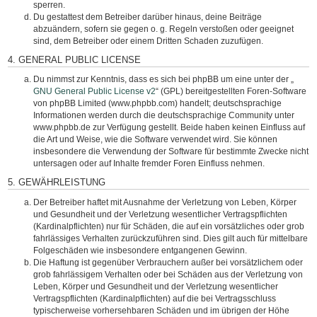
sperren.
Du gestattest dem Betreiber darüber hinaus, deine Beiträge
abzuändern, sofern sie gegen o. g. Regeln verstoßen oder geeignet
sind, dem Betreiber oder einem Dritten Schaden zuzufügen.
4. GENERAL PUBLIC LICENSE
Du nimmst zur Kenntnis, dass es sich bei phpBB um eine unter der „
GNU General Public License v2
“ (GPL) bereitgestellten Foren-Software
von phpBB Limited (www.phpbb.com) handelt; deutschsprachige
Informationen werden durch die deutschsprachige Community unter
www.phpbb.de zur Verfügung gestellt. Beide haben keinen Einfluss auf
die Art und Weise, wie die Software verwendet wird. Sie können
insbesondere die Verwendung der Software für bestimmte Zwecke nicht
untersagen oder auf Inhalte fremder Foren Einfluss nehmen.
5. GEWÄHRLEISTUNG
Der Betreiber haftet mit Ausnahme der Verletzung von Leben, Körper
und Gesundheit und der Verletzung wesentlicher Vertragspflichten
(Kardinalpflichten) nur für Schäden, die auf ein vorsätzliches oder grob
fahrlässiges Verhalten zurückzuführen sind. Dies gilt auch für mittelbare
Folgeschäden wie insbesondere entgangenen Gewinn.
Die Haftung ist gegenüber Verbrauchern außer bei vorsätzlichem oder
grob fahrlässigem Verhalten oder bei Schäden aus der Verletzung von
Leben, Körper und Gesundheit und der Verletzung wesentlicher
Vertragspflichten (Kardinalpflichten) auf die bei Vertragsschluss
typischerweise vorhersehbaren Schäden und im übrigen der Höhe