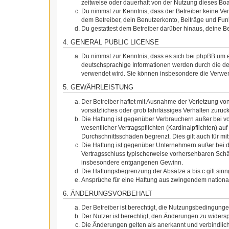
zeitweise oder dauerhaft von der Nutzung dieses Boa
Du nimmst zur Kenntnis, dass der Betreiber keine Vera
dem Betreiber, dein Benutzerkonto, Beiträge und Funk
Du gestattest dem Betreiber darüber hinaus, deine B
4. GENERAL PUBLIC LICENSE
Du nimmst zur Kenntnis, dass es sich bei phpBB um e
deutschsprachige Informationen werden durch die de
verwendet wird. Sie können insbesondere die Verwen
5. GEWÄHRLEISTUNG
Der Betreiber haftet mit Ausnahme der Verletzung von
vorsätzliches oder grob fahrlässiges Verhalten zurü
Die Haftung ist gegenüber Verbrauchern außer bei v
wesentlicher Vertragspflichten (Kardinalpflichten) a
Durchschnittsschäden begrenzt. Dies gilt auch für 
Die Haftung ist gegenüber Unternehmern außer bei de
Vertragsschluss typischerweise vorhersehbaren Schäd
insbesondere entgangenen Gewinn.
Die Haftungsbegrenzung der Absätze a bis c gilt sin
Ansprüche für eine Haftung aus zwingendem nationa
6. ÄNDERUNGSVORBEHALT
Der Betreiber ist berechtigt, die Nutzungsbedingung
Der Nutzer ist berechtigt, den Änderungen zu widers
Die Änderungen gelten als anerkannt und verbindlic