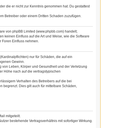
 oder die er nicht zur Kenntnis genommen hat. Du gestattest
dem Betreiber oder einem Dritten Schaden zuzufügen.
tware von phpBB Limited (www.phpbb.com) handelt;
 keinen Einfluss auf die Art und Weise, wie die Software
r Foren Einfluss nehmen.
ardinalpflichten) nur für Schäden, die auf ein
gangenen Gewinn.
ng von Leben, Körper und Gesundheit und der Verletzung
der Höhe nach auf die vertragstypischen
lässigem Verhalten des Betreibers auf die bei
begrenzt. Dies gilt auch für mittelbare Schäden,
l mitgeteilt.
utzer bestehende Vertragsverhältnis mit sofortiger Wirkung.