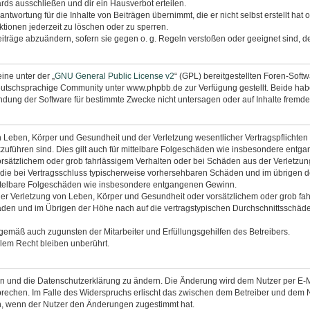
rds ausschließen und dir ein Hausverbot erteilen.
ntwortung für die Inhalte von Beiträgen übernimmt, die er nicht selbst erstellt hat
tionen jederzeit zu löschen oder zu sperren.
eiträge abzuändern, sofern sie gegen o. g. Regeln verstoßen oder geeignet sind, 
ine unter der „
GNU General Public License v2
“ (GPL) bereitgestellten Foren-Sof
utschsprachige Community unter www.phpbb.de zur Verfügung gestellt. Beide haben
dung der Software für bestimmte Zwecke nicht untersagen oder auf Inhalte fremde
 Leben, Körper und Gesundheit und der Verletzung wesentlicher Vertragspflichten (K
ckzuführen sind. Dies gilt auch für mittelbare Folgeschäden wie insbesondere ent
orsätzlichem oder grob fahrlässigem Verhalten oder bei Schäden aus der Verletzu
uf die bei Vertragsschluss typischerweise vorhersehbaren Schäden und im übrigen 
mittelbare Folgeschäden wie insbesondere entgangenen Gewinn.
r Verletzung von Leben, Körper und Gesundheit oder vorsätzlichem oder grob fahr
en und im Übrigen der Höhe nach auf die vertragstypischen Durchschnittsschäden 
ngemäß auch zugunsten der Mitarbeiter und Erfüllungsgehilfen des Betreibers.
lem Recht bleiben unberührt.
en und die Datenschutzerklärung zu ändern. Die Änderung wird dem Nutzer per E-Mai
prechen. Im Falle des Widerspruchs erlischt das zwischen dem Betreiber und dem N
h, wenn der Nutzer den Änderungen zugestimmt hat.