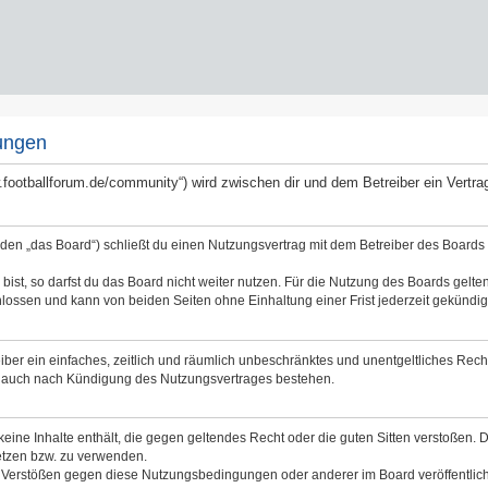
ungen
ww.footballforum.de/community“) wird zwischen dir und dem Betreiber ein Vert
nden „das Board“) schließt du einen Nutzungsvertrag mit dem Betreiber des Boards a
st, so darfst du das Board nicht weiter nutzen. Für die Nutzung des Boards gelten 
lossen und kann von beiden Seiten ohne Einhaltung einer Frist jederzeit gekündig
reiber ein einfaches, zeitlich und räumlich unbeschränktes und unentgeltliches Re
bt auch nach Kündigung des Nutzungsvertrages bestehen.
 keine Inhalte enthält, die gegen geltendes Recht oder die guten Sitten verstoßen. 
etzen bzw. zu verwenden.
i Verstößen gegen diese Nutzungsbedingungen oder anderer im Board veröffentli