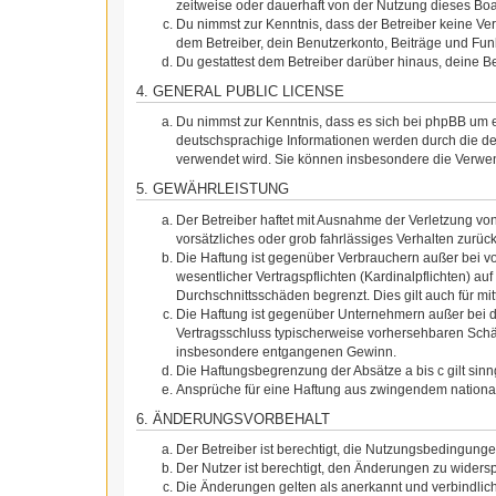
zeitweise oder dauerhaft von der Nutzung dieses Boa
Du nimmst zur Kenntnis, dass der Betreiber keine Vera
dem Betreiber, dein Benutzerkonto, Beiträge und Funk
Du gestattest dem Betreiber darüber hinaus, deine B
4. GENERAL PUBLIC LICENSE
Du nimmst zur Kenntnis, dass es sich bei phpBB um e
deutschsprachige Informationen werden durch die de
verwendet wird. Sie können insbesondere die Verwen
5. GEWÄHRLEISTUNG
Der Betreiber haftet mit Ausnahme der Verletzung von
vorsätzliches oder grob fahrlässiges Verhalten zurü
Die Haftung ist gegenüber Verbrauchern außer bei v
wesentlicher Vertragspflichten (Kardinalpflichten) a
Durchschnittsschäden begrenzt. Dies gilt auch für 
Die Haftung ist gegenüber Unternehmern außer bei de
Vertragsschluss typischerweise vorhersehbaren Schäd
insbesondere entgangenen Gewinn.
Die Haftungsbegrenzung der Absätze a bis c gilt sin
Ansprüche für eine Haftung aus zwingendem nationa
6. ÄNDERUNGSVORBEHALT
Der Betreiber ist berechtigt, die Nutzungsbedingung
Der Nutzer ist berechtigt, den Änderungen zu widers
Die Änderungen gelten als anerkannt und verbindlic