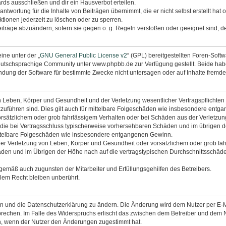
rds ausschließen und dir ein Hausverbot erteilen.
ntwortung für die Inhalte von Beiträgen übernimmt, die er nicht selbst erstellt hat
tionen jederzeit zu löschen oder zu sperren.
eiträge abzuändern, sofern sie gegen o. g. Regeln verstoßen oder geeignet sind, 
ine unter der „
GNU General Public License v2
“ (GPL) bereitgestellten Foren-Sof
utschsprachige Community unter www.phpbb.de zur Verfügung gestellt. Beide haben
dung der Software für bestimmte Zwecke nicht untersagen oder auf Inhalte fremde
 Leben, Körper und Gesundheit und der Verletzung wesentlicher Vertragspflichten (K
ckzuführen sind. Dies gilt auch für mittelbare Folgeschäden wie insbesondere ent
orsätzlichem oder grob fahrlässigem Verhalten oder bei Schäden aus der Verletzu
uf die bei Vertragsschluss typischerweise vorhersehbaren Schäden und im übrigen 
mittelbare Folgeschäden wie insbesondere entgangenen Gewinn.
r Verletzung von Leben, Körper und Gesundheit oder vorsätzlichem oder grob fahr
en und im Übrigen der Höhe nach auf die vertragstypischen Durchschnittsschäden 
ngemäß auch zugunsten der Mitarbeiter und Erfüllungsgehilfen des Betreibers.
lem Recht bleiben unberührt.
en und die Datenschutzerklärung zu ändern. Die Änderung wird dem Nutzer per E-Mai
prechen. Im Falle des Widerspruchs erlischt das zwischen dem Betreiber und dem N
h, wenn der Nutzer den Änderungen zugestimmt hat.