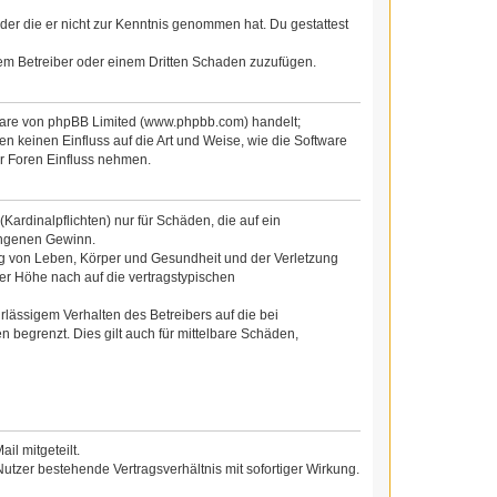
 oder die er nicht zur Kenntnis genommen hat. Du gestattest
dem Betreiber oder einem Dritten Schaden zuzufügen.
tware von phpBB Limited (www.phpbb.com) handelt;
 keinen Einfluss auf die Art und Weise, wie die Software
r Foren Einfluss nehmen.
ardinalpflichten) nur für Schäden, die auf ein
gangenen Gewinn.
ng von Leben, Körper und Gesundheit und der Verletzung
der Höhe nach auf die vertragstypischen
lässigem Verhalten des Betreibers auf die bei
begrenzt. Dies gilt auch für mittelbare Schäden,
l mitgeteilt.
utzer bestehende Vertragsverhältnis mit sofortiger Wirkung.