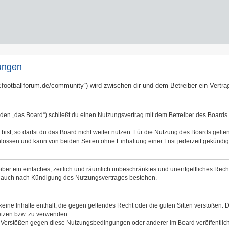
ungen
ww.footballforum.de/community“) wird zwischen dir und dem Betreiber ein Vert
nden „das Board“) schließt du einen Nutzungsvertrag mit dem Betreiber des Boards a
st, so darfst du das Board nicht weiter nutzen. Für die Nutzung des Boards gelten 
lossen und kann von beiden Seiten ohne Einhaltung einer Frist jederzeit gekündig
reiber ein einfaches, zeitlich und räumlich unbeschränktes und unentgeltliches Re
bt auch nach Kündigung des Nutzungsvertrages bestehen.
 keine Inhalte enthält, die gegen geltendes Recht oder die guten Sitten verstoßen. 
etzen bzw. zu verwenden.
i Verstößen gegen diese Nutzungsbedingungen oder anderer im Board veröffentli