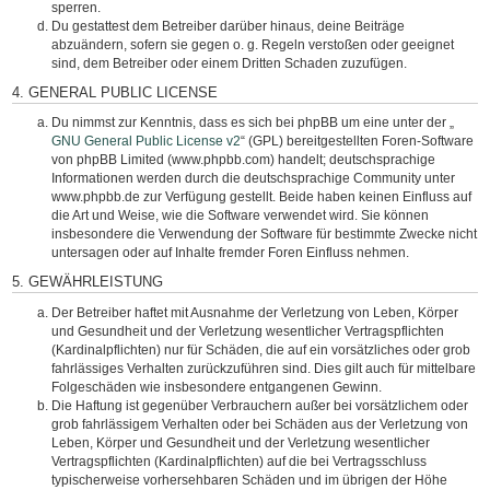
sperren.
Du gestattest dem Betreiber darüber hinaus, deine Beiträge
abzuändern, sofern sie gegen o. g. Regeln verstoßen oder geeignet
sind, dem Betreiber oder einem Dritten Schaden zuzufügen.
4. GENERAL PUBLIC LICENSE
Du nimmst zur Kenntnis, dass es sich bei phpBB um eine unter der „
GNU General Public License v2
“ (GPL) bereitgestellten Foren-Software
von phpBB Limited (www.phpbb.com) handelt; deutschsprachige
Informationen werden durch die deutschsprachige Community unter
www.phpbb.de zur Verfügung gestellt. Beide haben keinen Einfluss auf
die Art und Weise, wie die Software verwendet wird. Sie können
insbesondere die Verwendung der Software für bestimmte Zwecke nicht
untersagen oder auf Inhalte fremder Foren Einfluss nehmen.
5. GEWÄHRLEISTUNG
Der Betreiber haftet mit Ausnahme der Verletzung von Leben, Körper
und Gesundheit und der Verletzung wesentlicher Vertragspflichten
(Kardinalpflichten) nur für Schäden, die auf ein vorsätzliches oder grob
fahrlässiges Verhalten zurückzuführen sind. Dies gilt auch für mittelbare
Folgeschäden wie insbesondere entgangenen Gewinn.
Die Haftung ist gegenüber Verbrauchern außer bei vorsätzlichem oder
grob fahrlässigem Verhalten oder bei Schäden aus der Verletzung von
Leben, Körper und Gesundheit und der Verletzung wesentlicher
Vertragspflichten (Kardinalpflichten) auf die bei Vertragsschluss
typischerweise vorhersehbaren Schäden und im übrigen der Höhe