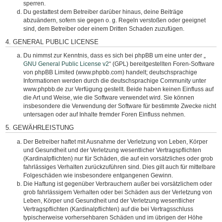
sperren.
Du gestattest dem Betreiber darüber hinaus, deine Beiträge
abzuändern, sofern sie gegen o. g. Regeln verstoßen oder geeignet
sind, dem Betreiber oder einem Dritten Schaden zuzufügen.
4. GENERAL PUBLIC LICENSE
Du nimmst zur Kenntnis, dass es sich bei phpBB um eine unter der „
GNU General Public License v2
“ (GPL) bereitgestellten Foren-Software
von phpBB Limited (www.phpbb.com) handelt; deutschsprachige
Informationen werden durch die deutschsprachige Community unter
www.phpbb.de zur Verfügung gestellt. Beide haben keinen Einfluss auf
die Art und Weise, wie die Software verwendet wird. Sie können
insbesondere die Verwendung der Software für bestimmte Zwecke nicht
untersagen oder auf Inhalte fremder Foren Einfluss nehmen.
5. GEWÄHRLEISTUNG
Der Betreiber haftet mit Ausnahme der Verletzung von Leben, Körper
und Gesundheit und der Verletzung wesentlicher Vertragspflichten
(Kardinalpflichten) nur für Schäden, die auf ein vorsätzliches oder grob
fahrlässiges Verhalten zurückzuführen sind. Dies gilt auch für mittelbare
Folgeschäden wie insbesondere entgangenen Gewinn.
Die Haftung ist gegenüber Verbrauchern außer bei vorsätzlichem oder
grob fahrlässigem Verhalten oder bei Schäden aus der Verletzung von
Leben, Körper und Gesundheit und der Verletzung wesentlicher
Vertragspflichten (Kardinalpflichten) auf die bei Vertragsschluss
typischerweise vorhersehbaren Schäden und im übrigen der Höhe