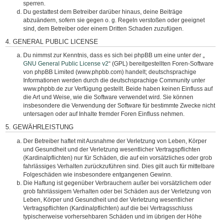
sperren.
Du gestattest dem Betreiber darüber hinaus, deine Beiträge
abzuändern, sofern sie gegen o. g. Regeln verstoßen oder geeignet
sind, dem Betreiber oder einem Dritten Schaden zuzufügen.
4. GENERAL PUBLIC LICENSE
Du nimmst zur Kenntnis, dass es sich bei phpBB um eine unter der „
GNU General Public License v2
“ (GPL) bereitgestellten Foren-Software
von phpBB Limited (www.phpbb.com) handelt; deutschsprachige
Informationen werden durch die deutschsprachige Community unter
www.phpbb.de zur Verfügung gestellt. Beide haben keinen Einfluss auf
die Art und Weise, wie die Software verwendet wird. Sie können
insbesondere die Verwendung der Software für bestimmte Zwecke nicht
untersagen oder auf Inhalte fremder Foren Einfluss nehmen.
5. GEWÄHRLEISTUNG
Der Betreiber haftet mit Ausnahme der Verletzung von Leben, Körper
und Gesundheit und der Verletzung wesentlicher Vertragspflichten
(Kardinalpflichten) nur für Schäden, die auf ein vorsätzliches oder grob
fahrlässiges Verhalten zurückzuführen sind. Dies gilt auch für mittelbare
Folgeschäden wie insbesondere entgangenen Gewinn.
Die Haftung ist gegenüber Verbrauchern außer bei vorsätzlichem oder
grob fahrlässigem Verhalten oder bei Schäden aus der Verletzung von
Leben, Körper und Gesundheit und der Verletzung wesentlicher
Vertragspflichten (Kardinalpflichten) auf die bei Vertragsschluss
typischerweise vorhersehbaren Schäden und im übrigen der Höhe