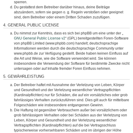
sperren.
Du gestattest dem Betreiber darüber hinaus, deine Beiträge
abzuändern, sofern sie gegen o. g. Regeln verstoßen oder geeignet
sind, dem Betreiber oder einem Dritten Schaden zuzufügen.
4. GENERAL PUBLIC LICENSE
Du nimmst zur Kenntnis, dass es sich bei phpBB um eine unter der „
GNU General Public License v2
“ (GPL) bereitgestellten Foren-Software
von phpBB Limited (www.phpbb.com) handelt; deutschsprachige
Informationen werden durch die deutschsprachige Community unter
www.phpbb.de zur Verfügung gestellt. Beide haben keinen Einfluss auf
die Art und Weise, wie die Software verwendet wird. Sie können
insbesondere die Verwendung der Software für bestimmte Zwecke nicht
untersagen oder auf Inhalte fremder Foren Einfluss nehmen.
5. GEWÄHRLEISTUNG
Der Betreiber haftet mit Ausnahme der Verletzung von Leben, Körper
und Gesundheit und der Verletzung wesentlicher Vertragspflichten
(Kardinalpflichten) nur für Schäden, die auf ein vorsätzliches oder grob
fahrlässiges Verhalten zurückzuführen sind. Dies gilt auch für mittelbare
Folgeschäden wie insbesondere entgangenen Gewinn.
Die Haftung ist gegenüber Verbrauchern außer bei vorsätzlichem oder
grob fahrlässigem Verhalten oder bei Schäden aus der Verletzung von
Leben, Körper und Gesundheit und der Verletzung wesentlicher
Vertragspflichten (Kardinalpflichten) auf die bei Vertragsschluss
typischerweise vorhersehbaren Schäden und im übrigen der Höhe