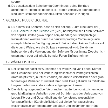
sperren.
Du gestattest dem Betreiber darüber hinaus, deine Beiträge
abzuändern, sofern sie gegen o. g. Regeln verstoßen oder geeignet
sind, dem Betreiber oder einem Dritten Schaden zuzufügen.
4. GENERAL PUBLIC LICENSE
Du nimmst zur Kenntnis, dass es sich bei phpBB um eine unter der „
GNU General Public License v2
“ (GPL) bereitgestellten Foren-Software
von phpBB Limited (www.phpbb.com) handelt; deutschsprachige
Informationen werden durch die deutschsprachige Community unter
www.phpbb.de zur Verfügung gestellt. Beide haben keinen Einfluss auf
die Art und Weise, wie die Software verwendet wird. Sie können
insbesondere die Verwendung der Software für bestimmte Zwecke nicht
untersagen oder auf Inhalte fremder Foren Einfluss nehmen.
5. GEWÄHRLEISTUNG
Der Betreiber haftet mit Ausnahme der Verletzung von Leben, Körper
und Gesundheit und der Verletzung wesentlicher Vertragspflichten
(Kardinalpflichten) nur für Schäden, die auf ein vorsätzliches oder grob
fahrlässiges Verhalten zurückzuführen sind. Dies gilt auch für mittelbare
Folgeschäden wie insbesondere entgangenen Gewinn.
Die Haftung ist gegenüber Verbrauchern außer bei vorsätzlichem oder
grob fahrlässigem Verhalten oder bei Schäden aus der Verletzung von
Leben, Körper und Gesundheit und der Verletzung wesentlicher
Vertragspflichten (Kardinalpflichten) auf die bei Vertragsschluss
typischerweise vorhersehbaren Schäden und im übrigen der Höhe