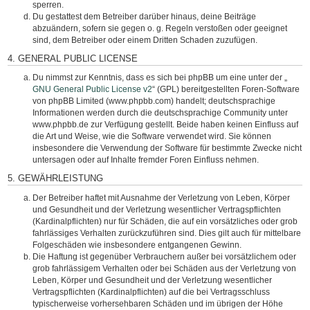
sperren.
Du gestattest dem Betreiber darüber hinaus, deine Beiträge
abzuändern, sofern sie gegen o. g. Regeln verstoßen oder geeignet
sind, dem Betreiber oder einem Dritten Schaden zuzufügen.
4. GENERAL PUBLIC LICENSE
Du nimmst zur Kenntnis, dass es sich bei phpBB um eine unter der „
GNU General Public License v2
“ (GPL) bereitgestellten Foren-Software
von phpBB Limited (www.phpbb.com) handelt; deutschsprachige
Informationen werden durch die deutschsprachige Community unter
www.phpbb.de zur Verfügung gestellt. Beide haben keinen Einfluss auf
die Art und Weise, wie die Software verwendet wird. Sie können
insbesondere die Verwendung der Software für bestimmte Zwecke nicht
untersagen oder auf Inhalte fremder Foren Einfluss nehmen.
5. GEWÄHRLEISTUNG
Der Betreiber haftet mit Ausnahme der Verletzung von Leben, Körper
und Gesundheit und der Verletzung wesentlicher Vertragspflichten
(Kardinalpflichten) nur für Schäden, die auf ein vorsätzliches oder grob
fahrlässiges Verhalten zurückzuführen sind. Dies gilt auch für mittelbare
Folgeschäden wie insbesondere entgangenen Gewinn.
Die Haftung ist gegenüber Verbrauchern außer bei vorsätzlichem oder
grob fahrlässigem Verhalten oder bei Schäden aus der Verletzung von
Leben, Körper und Gesundheit und der Verletzung wesentlicher
Vertragspflichten (Kardinalpflichten) auf die bei Vertragsschluss
typischerweise vorhersehbaren Schäden und im übrigen der Höhe