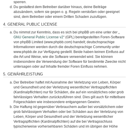
sperren.
Du gestattest dem Betreiber darüber hinaus, deine Beiträge
abzuändern, sofern sie gegen o. g. Regeln verstoßen oder geeignet
sind, dem Betreiber oder einem Dritten Schaden zuzufügen.
4. GENERAL PUBLIC LICENSE
Du nimmst zur Kenntnis, dass es sich bei phpBB um eine unter der „
GNU General Public License v2
“ (GPL) bereitgestellten Foren-Software
von phpBB Limited (www.phpbb.com) handelt; deutschsprachige
Informationen werden durch die deutschsprachige Community unter
www.phpbb.de zur Verfügung gestellt. Beide haben keinen Einfluss auf
die Art und Weise, wie die Software verwendet wird. Sie können
insbesondere die Verwendung der Software für bestimmte Zwecke nicht
untersagen oder auf Inhalte fremder Foren Einfluss nehmen.
5. GEWÄHRLEISTUNG
Der Betreiber haftet mit Ausnahme der Verletzung von Leben, Körper
und Gesundheit und der Verletzung wesentlicher Vertragspflichten
(Kardinalpflichten) nur für Schäden, die auf ein vorsätzliches oder grob
fahrlässiges Verhalten zurückzuführen sind. Dies gilt auch für mittelbare
Folgeschäden wie insbesondere entgangenen Gewinn.
Die Haftung ist gegenüber Verbrauchern außer bei vorsätzlichem oder
grob fahrlässigem Verhalten oder bei Schäden aus der Verletzung von
Leben, Körper und Gesundheit und der Verletzung wesentlicher
Vertragspflichten (Kardinalpflichten) auf die bei Vertragsschluss
typischerweise vorhersehbaren Schäden und im übrigen der Höhe