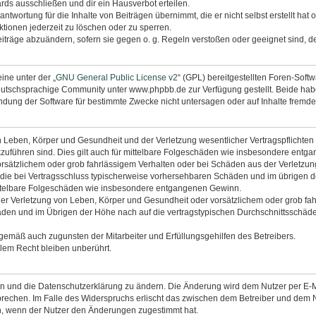
rds ausschließen und dir ein Hausverbot erteilen.
ntwortung für die Inhalte von Beiträgen übernimmt, die er nicht selbst erstellt hat
tionen jederzeit zu löschen oder zu sperren.
eiträge abzuändern, sofern sie gegen o. g. Regeln verstoßen oder geeignet sind, 
ine unter der „
GNU General Public License v2
“ (GPL) bereitgestellten Foren-Sof
utschsprachige Community unter www.phpbb.de zur Verfügung gestellt. Beide haben
dung der Software für bestimmte Zwecke nicht untersagen oder auf Inhalte fremde
 Leben, Körper und Gesundheit und der Verletzung wesentlicher Vertragspflichten (K
ckzuführen sind. Dies gilt auch für mittelbare Folgeschäden wie insbesondere ent
orsätzlichem oder grob fahrlässigem Verhalten oder bei Schäden aus der Verletzu
uf die bei Vertragsschluss typischerweise vorhersehbaren Schäden und im übrigen 
mittelbare Folgeschäden wie insbesondere entgangenen Gewinn.
r Verletzung von Leben, Körper und Gesundheit oder vorsätzlichem oder grob fahr
en und im Übrigen der Höhe nach auf die vertragstypischen Durchschnittsschäden 
ngemäß auch zugunsten der Mitarbeiter und Erfüllungsgehilfen des Betreibers.
lem Recht bleiben unberührt.
en und die Datenschutzerklärung zu ändern. Die Änderung wird dem Nutzer per E-Mai
prechen. Im Falle des Widerspruchs erlischt das zwischen dem Betreiber und dem N
h, wenn der Nutzer den Änderungen zugestimmt hat.