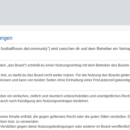
ungen
ww.footballforum.de/community“) wird zwischen dir und dem Betreiber ein Vert
nden „das Board“) schließt du einen Nutzungsvertrag mit dem Betreiber des Boards a
st, so darfst du das Board nicht weiter nutzen. Für die Nutzung des Boards gelten 
lossen und kann von beiden Seiten ohne Einhaltung einer Frist jederzeit gekündig
reiber ein einfaches, zeitlich und räumlich unbeschränktes und unentgeltliches Re
bt auch nach Kündigung des Nutzungsvertrages bestehen.
 keine Inhalte enthält, die gegen geltendes Recht oder die guten Sitten verstoßen. 
etzen bzw. zu verwenden.
i Verstößen gegen diese Nutzungsbedingungen oder anderer im Board veröffentli