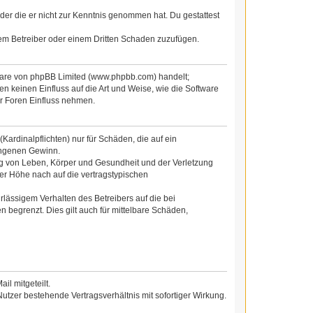
 oder die er nicht zur Kenntnis genommen hat. Du gestattest
dem Betreiber oder einem Dritten Schaden zuzufügen.
tware von phpBB Limited (www.phpbb.com) handelt;
 keinen Einfluss auf die Art und Weise, wie die Software
r Foren Einfluss nehmen.
ardinalpflichten) nur für Schäden, die auf ein
gangenen Gewinn.
ng von Leben, Körper und Gesundheit und der Verletzung
der Höhe nach auf die vertragstypischen
lässigem Verhalten des Betreibers auf die bei
begrenzt. Dies gilt auch für mittelbare Schäden,
l mitgeteilt.
utzer bestehende Vertragsverhältnis mit sofortiger Wirkung.