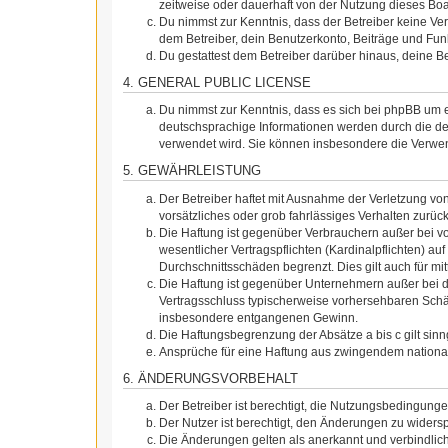
zeitweise oder dauerhaft von der Nutzung dieses Boa
Du nimmst zur Kenntnis, dass der Betreiber keine Vera
dem Betreiber, dein Benutzerkonto, Beiträge und Funk
Du gestattest dem Betreiber darüber hinaus, deine B
4. GENERAL PUBLIC LICENSE
Du nimmst zur Kenntnis, dass es sich bei phpBB um e
deutschsprachige Informationen werden durch die de
verwendet wird. Sie können insbesondere die Verwen
5. GEWÄHRLEISTUNG
Der Betreiber haftet mit Ausnahme der Verletzung von
vorsätzliches oder grob fahrlässiges Verhalten zurü
Die Haftung ist gegenüber Verbrauchern außer bei v
wesentlicher Vertragspflichten (Kardinalpflichten) a
Durchschnittsschäden begrenzt. Dies gilt auch für 
Die Haftung ist gegenüber Unternehmern außer bei de
Vertragsschluss typischerweise vorhersehbaren Schäd
insbesondere entgangenen Gewinn.
Die Haftungsbegrenzung der Absätze a bis c gilt sin
Ansprüche für eine Haftung aus zwingendem nationa
6. ÄNDERUNGSVORBEHALT
Der Betreiber ist berechtigt, die Nutzungsbedingung
Der Nutzer ist berechtigt, den Änderungen zu widers
Die Änderungen gelten als anerkannt und verbindlic