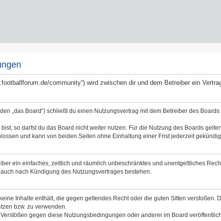
ungen
ww.footballforum.de/community“) wird zwischen dir und dem Betreiber ein Vert
nden „das Board“) schließt du einen Nutzungsvertrag mit dem Betreiber des Boards a
st, so darfst du das Board nicht weiter nutzen. Für die Nutzung des Boards gelten 
lossen und kann von beiden Seiten ohne Einhaltung einer Frist jederzeit gekündig
reiber ein einfaches, zeitlich und räumlich unbeschränktes und unentgeltliches Re
bt auch nach Kündigung des Nutzungsvertrages bestehen.
 keine Inhalte enthält, die gegen geltendes Recht oder die guten Sitten verstoßen. 
etzen bzw. zu verwenden.
i Verstößen gegen diese Nutzungsbedingungen oder anderer im Board veröffentli