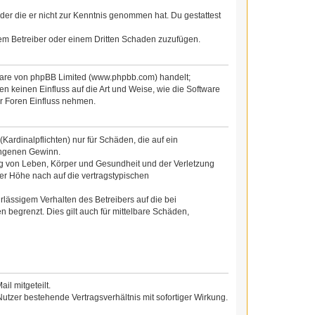
 oder die er nicht zur Kenntnis genommen hat. Du gestattest
dem Betreiber oder einem Dritten Schaden zuzufügen.
tware von phpBB Limited (www.phpbb.com) handelt;
 keinen Einfluss auf die Art und Weise, wie die Software
r Foren Einfluss nehmen.
ardinalpflichten) nur für Schäden, die auf ein
gangenen Gewinn.
ng von Leben, Körper und Gesundheit und der Verletzung
der Höhe nach auf die vertragstypischen
lässigem Verhalten des Betreibers auf die bei
begrenzt. Dies gilt auch für mittelbare Schäden,
l mitgeteilt.
utzer bestehende Vertragsverhältnis mit sofortiger Wirkung.