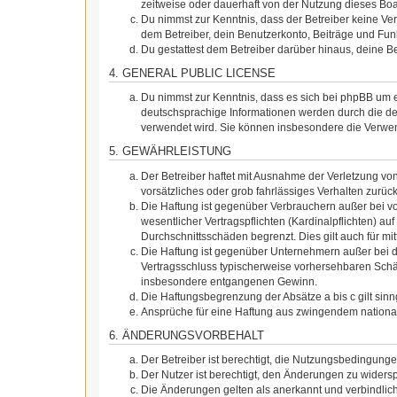
zeitweise oder dauerhaft von der Nutzung dieses Boa
Du nimmst zur Kenntnis, dass der Betreiber keine Vera
dem Betreiber, dein Benutzerkonto, Beiträge und Funk
Du gestattest dem Betreiber darüber hinaus, deine B
4. GENERAL PUBLIC LICENSE
Du nimmst zur Kenntnis, dass es sich bei phpBB um e
deutschsprachige Informationen werden durch die de
verwendet wird. Sie können insbesondere die Verwen
5. GEWÄHRLEISTUNG
Der Betreiber haftet mit Ausnahme der Verletzung von
vorsätzliches oder grob fahrlässiges Verhalten zurü
Die Haftung ist gegenüber Verbrauchern außer bei v
wesentlicher Vertragspflichten (Kardinalpflichten) a
Durchschnittsschäden begrenzt. Dies gilt auch für 
Die Haftung ist gegenüber Unternehmern außer bei de
Vertragsschluss typischerweise vorhersehbaren Schäd
insbesondere entgangenen Gewinn.
Die Haftungsbegrenzung der Absätze a bis c gilt sin
Ansprüche für eine Haftung aus zwingendem nationa
6. ÄNDERUNGSVORBEHALT
Der Betreiber ist berechtigt, die Nutzungsbedingung
Der Nutzer ist berechtigt, den Änderungen zu widers
Die Änderungen gelten als anerkannt und verbindlic