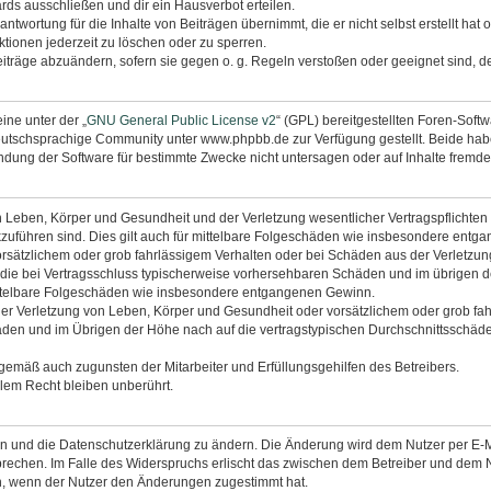
rds ausschließen und dir ein Hausverbot erteilen.
ntwortung für die Inhalte von Beiträgen übernimmt, die er nicht selbst erstellt hat
tionen jederzeit zu löschen oder zu sperren.
eiträge abzuändern, sofern sie gegen o. g. Regeln verstoßen oder geeignet sind, 
ine unter der „
GNU General Public License v2
“ (GPL) bereitgestellten Foren-Sof
utschsprachige Community unter www.phpbb.de zur Verfügung gestellt. Beide haben
dung der Software für bestimmte Zwecke nicht untersagen oder auf Inhalte fremde
 Leben, Körper und Gesundheit und der Verletzung wesentlicher Vertragspflichten (K
ckzuführen sind. Dies gilt auch für mittelbare Folgeschäden wie insbesondere ent
orsätzlichem oder grob fahrlässigem Verhalten oder bei Schäden aus der Verletzu
uf die bei Vertragsschluss typischerweise vorhersehbaren Schäden und im übrigen 
mittelbare Folgeschäden wie insbesondere entgangenen Gewinn.
r Verletzung von Leben, Körper und Gesundheit oder vorsätzlichem oder grob fahr
en und im Übrigen der Höhe nach auf die vertragstypischen Durchschnittsschäden 
ngemäß auch zugunsten der Mitarbeiter und Erfüllungsgehilfen des Betreibers.
lem Recht bleiben unberührt.
en und die Datenschutzerklärung zu ändern. Die Änderung wird dem Nutzer per E-Mai
prechen. Im Falle des Widerspruchs erlischt das zwischen dem Betreiber und dem N
h, wenn der Nutzer den Änderungen zugestimmt hat.