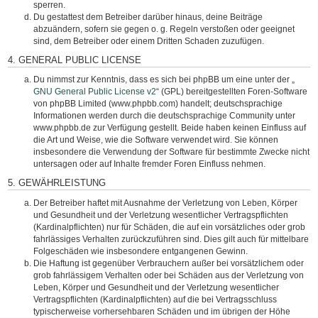
sperren.
Du gestattest dem Betreiber darüber hinaus, deine Beiträge
abzuändern, sofern sie gegen o. g. Regeln verstoßen oder geeignet
sind, dem Betreiber oder einem Dritten Schaden zuzufügen.
4. GENERAL PUBLIC LICENSE
Du nimmst zur Kenntnis, dass es sich bei phpBB um eine unter der „
GNU General Public License v2
“ (GPL) bereitgestellten Foren-Software
von phpBB Limited (www.phpbb.com) handelt; deutschsprachige
Informationen werden durch die deutschsprachige Community unter
www.phpbb.de zur Verfügung gestellt. Beide haben keinen Einfluss auf
die Art und Weise, wie die Software verwendet wird. Sie können
insbesondere die Verwendung der Software für bestimmte Zwecke nicht
untersagen oder auf Inhalte fremder Foren Einfluss nehmen.
5. GEWÄHRLEISTUNG
Der Betreiber haftet mit Ausnahme der Verletzung von Leben, Körper
und Gesundheit und der Verletzung wesentlicher Vertragspflichten
(Kardinalpflichten) nur für Schäden, die auf ein vorsätzliches oder grob
fahrlässiges Verhalten zurückzuführen sind. Dies gilt auch für mittelbare
Folgeschäden wie insbesondere entgangenen Gewinn.
Die Haftung ist gegenüber Verbrauchern außer bei vorsätzlichem oder
grob fahrlässigem Verhalten oder bei Schäden aus der Verletzung von
Leben, Körper und Gesundheit und der Verletzung wesentlicher
Vertragspflichten (Kardinalpflichten) auf die bei Vertragsschluss
typischerweise vorhersehbaren Schäden und im übrigen der Höhe