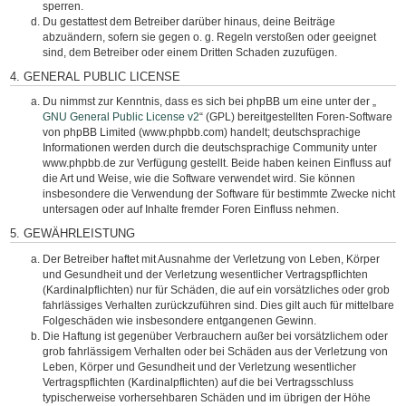
sperren.
Du gestattest dem Betreiber darüber hinaus, deine Beiträge
abzuändern, sofern sie gegen o. g. Regeln verstoßen oder geeignet
sind, dem Betreiber oder einem Dritten Schaden zuzufügen.
4. GENERAL PUBLIC LICENSE
Du nimmst zur Kenntnis, dass es sich bei phpBB um eine unter der „
GNU General Public License v2
“ (GPL) bereitgestellten Foren-Software
von phpBB Limited (www.phpbb.com) handelt; deutschsprachige
Informationen werden durch die deutschsprachige Community unter
www.phpbb.de zur Verfügung gestellt. Beide haben keinen Einfluss auf
die Art und Weise, wie die Software verwendet wird. Sie können
insbesondere die Verwendung der Software für bestimmte Zwecke nicht
untersagen oder auf Inhalte fremder Foren Einfluss nehmen.
5. GEWÄHRLEISTUNG
Der Betreiber haftet mit Ausnahme der Verletzung von Leben, Körper
und Gesundheit und der Verletzung wesentlicher Vertragspflichten
(Kardinalpflichten) nur für Schäden, die auf ein vorsätzliches oder grob
fahrlässiges Verhalten zurückzuführen sind. Dies gilt auch für mittelbare
Folgeschäden wie insbesondere entgangenen Gewinn.
Die Haftung ist gegenüber Verbrauchern außer bei vorsätzlichem oder
grob fahrlässigem Verhalten oder bei Schäden aus der Verletzung von
Leben, Körper und Gesundheit und der Verletzung wesentlicher
Vertragspflichten (Kardinalpflichten) auf die bei Vertragsschluss
typischerweise vorhersehbaren Schäden und im übrigen der Höhe