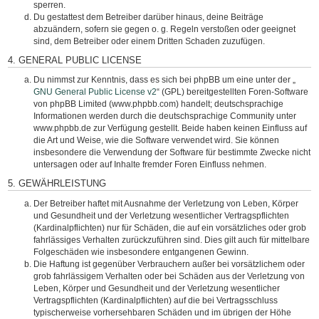
sperren.
Du gestattest dem Betreiber darüber hinaus, deine Beiträge
abzuändern, sofern sie gegen o. g. Regeln verstoßen oder geeignet
sind, dem Betreiber oder einem Dritten Schaden zuzufügen.
4. GENERAL PUBLIC LICENSE
Du nimmst zur Kenntnis, dass es sich bei phpBB um eine unter der „
GNU General Public License v2
“ (GPL) bereitgestellten Foren-Software
von phpBB Limited (www.phpbb.com) handelt; deutschsprachige
Informationen werden durch die deutschsprachige Community unter
www.phpbb.de zur Verfügung gestellt. Beide haben keinen Einfluss auf
die Art und Weise, wie die Software verwendet wird. Sie können
insbesondere die Verwendung der Software für bestimmte Zwecke nicht
untersagen oder auf Inhalte fremder Foren Einfluss nehmen.
5. GEWÄHRLEISTUNG
Der Betreiber haftet mit Ausnahme der Verletzung von Leben, Körper
und Gesundheit und der Verletzung wesentlicher Vertragspflichten
(Kardinalpflichten) nur für Schäden, die auf ein vorsätzliches oder grob
fahrlässiges Verhalten zurückzuführen sind. Dies gilt auch für mittelbare
Folgeschäden wie insbesondere entgangenen Gewinn.
Die Haftung ist gegenüber Verbrauchern außer bei vorsätzlichem oder
grob fahrlässigem Verhalten oder bei Schäden aus der Verletzung von
Leben, Körper und Gesundheit und der Verletzung wesentlicher
Vertragspflichten (Kardinalpflichten) auf die bei Vertragsschluss
typischerweise vorhersehbaren Schäden und im übrigen der Höhe