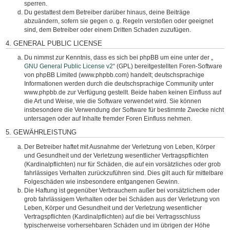
sperren.
Du gestattest dem Betreiber darüber hinaus, deine Beiträge
abzuändern, sofern sie gegen o. g. Regeln verstoßen oder geeignet
sind, dem Betreiber oder einem Dritten Schaden zuzufügen.
4. GENERAL PUBLIC LICENSE
Du nimmst zur Kenntnis, dass es sich bei phpBB um eine unter der „
GNU General Public License v2
“ (GPL) bereitgestellten Foren-Software
von phpBB Limited (www.phpbb.com) handelt; deutschsprachige
Informationen werden durch die deutschsprachige Community unter
www.phpbb.de zur Verfügung gestellt. Beide haben keinen Einfluss auf
die Art und Weise, wie die Software verwendet wird. Sie können
insbesondere die Verwendung der Software für bestimmte Zwecke nicht
untersagen oder auf Inhalte fremder Foren Einfluss nehmen.
5. GEWÄHRLEISTUNG
Der Betreiber haftet mit Ausnahme der Verletzung von Leben, Körper
und Gesundheit und der Verletzung wesentlicher Vertragspflichten
(Kardinalpflichten) nur für Schäden, die auf ein vorsätzliches oder grob
fahrlässiges Verhalten zurückzuführen sind. Dies gilt auch für mittelbare
Folgeschäden wie insbesondere entgangenen Gewinn.
Die Haftung ist gegenüber Verbrauchern außer bei vorsätzlichem oder
grob fahrlässigem Verhalten oder bei Schäden aus der Verletzung von
Leben, Körper und Gesundheit und der Verletzung wesentlicher
Vertragspflichten (Kardinalpflichten) auf die bei Vertragsschluss
typischerweise vorhersehbaren Schäden und im übrigen der Höhe