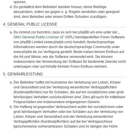
sperren.
Du gestattest dem Betreiber darüber hinaus, deine Beiträge
abzuändern, sofern sie gegen o. g. Regeln verstoßen oder geeignet
sind, dem Betreiber oder einem Dritten Schaden zuzufügen.
4. GENERAL PUBLIC LICENSE
Du nimmst zur Kenntnis, dass es sich bei phpBB um eine unter der „
GNU General Public License v2
“ (GPL) bereitgestellten Foren-Software
von phpBB Limited (www.phpbb.com) handelt; deutschsprachige
Informationen werden durch die deutschsprachige Community unter
www.phpbb.de zur Verfügung gestellt. Beide haben keinen Einfluss auf
die Art und Weise, wie die Software verwendet wird. Sie können
insbesondere die Verwendung der Software für bestimmte Zwecke nicht
untersagen oder auf Inhalte fremder Foren Einfluss nehmen.
5. GEWÄHRLEISTUNG
Der Betreiber haftet mit Ausnahme der Verletzung von Leben, Körper
und Gesundheit und der Verletzung wesentlicher Vertragspflichten
(Kardinalpflichten) nur für Schäden, die auf ein vorsätzliches oder grob
fahrlässiges Verhalten zurückzuführen sind. Dies gilt auch für mittelbare
Folgeschäden wie insbesondere entgangenen Gewinn.
Die Haftung ist gegenüber Verbrauchern außer bei vorsätzlichem oder
grob fahrlässigem Verhalten oder bei Schäden aus der Verletzung von
Leben, Körper und Gesundheit und der Verletzung wesentlicher
Vertragspflichten (Kardinalpflichten) auf die bei Vertragsschluss
typischerweise vorhersehbaren Schäden und im übrigen der Höhe