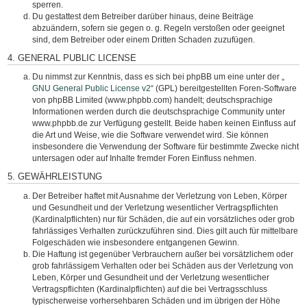
sperren.
Du gestattest dem Betreiber darüber hinaus, deine Beiträge
abzuändern, sofern sie gegen o. g. Regeln verstoßen oder geeignet
sind, dem Betreiber oder einem Dritten Schaden zuzufügen.
4. GENERAL PUBLIC LICENSE
Du nimmst zur Kenntnis, dass es sich bei phpBB um eine unter der „
GNU General Public License v2
“ (GPL) bereitgestellten Foren-Software
von phpBB Limited (www.phpbb.com) handelt; deutschsprachige
Informationen werden durch die deutschsprachige Community unter
www.phpbb.de zur Verfügung gestellt. Beide haben keinen Einfluss auf
die Art und Weise, wie die Software verwendet wird. Sie können
insbesondere die Verwendung der Software für bestimmte Zwecke nicht
untersagen oder auf Inhalte fremder Foren Einfluss nehmen.
5. GEWÄHRLEISTUNG
Der Betreiber haftet mit Ausnahme der Verletzung von Leben, Körper
und Gesundheit und der Verletzung wesentlicher Vertragspflichten
(Kardinalpflichten) nur für Schäden, die auf ein vorsätzliches oder grob
fahrlässiges Verhalten zurückzuführen sind. Dies gilt auch für mittelbare
Folgeschäden wie insbesondere entgangenen Gewinn.
Die Haftung ist gegenüber Verbrauchern außer bei vorsätzlichem oder
grob fahrlässigem Verhalten oder bei Schäden aus der Verletzung von
Leben, Körper und Gesundheit und der Verletzung wesentlicher
Vertragspflichten (Kardinalpflichten) auf die bei Vertragsschluss
typischerweise vorhersehbaren Schäden und im übrigen der Höhe