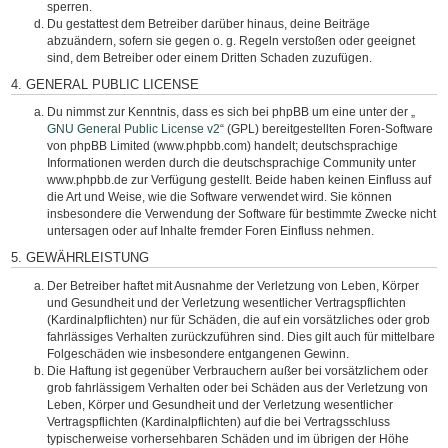
sperren.
Du gestattest dem Betreiber darüber hinaus, deine Beiträge
abzuändern, sofern sie gegen o. g. Regeln verstoßen oder geeignet
sind, dem Betreiber oder einem Dritten Schaden zuzufügen.
4. GENERAL PUBLIC LICENSE
Du nimmst zur Kenntnis, dass es sich bei phpBB um eine unter der „
GNU General Public License v2
“ (GPL) bereitgestellten Foren-Software
von phpBB Limited (www.phpbb.com) handelt; deutschsprachige
Informationen werden durch die deutschsprachige Community unter
www.phpbb.de zur Verfügung gestellt. Beide haben keinen Einfluss auf
die Art und Weise, wie die Software verwendet wird. Sie können
insbesondere die Verwendung der Software für bestimmte Zwecke nicht
untersagen oder auf Inhalte fremder Foren Einfluss nehmen.
5. GEWÄHRLEISTUNG
Der Betreiber haftet mit Ausnahme der Verletzung von Leben, Körper
und Gesundheit und der Verletzung wesentlicher Vertragspflichten
(Kardinalpflichten) nur für Schäden, die auf ein vorsätzliches oder grob
fahrlässiges Verhalten zurückzuführen sind. Dies gilt auch für mittelbare
Folgeschäden wie insbesondere entgangenen Gewinn.
Die Haftung ist gegenüber Verbrauchern außer bei vorsätzlichem oder
grob fahrlässigem Verhalten oder bei Schäden aus der Verletzung von
Leben, Körper und Gesundheit und der Verletzung wesentlicher
Vertragspflichten (Kardinalpflichten) auf die bei Vertragsschluss
typischerweise vorhersehbaren Schäden und im übrigen der Höhe