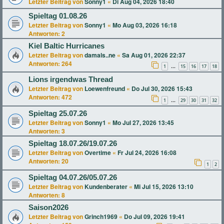
Letzter Beitrag von
Sonny1
«
Di Aug 04, 2026 18:40
Spieltag 01.08.26
Letzter Beitrag von
Sonny1
«
Mo Aug 03, 2026 16:18
Antworten:
2
Kiel Baltic Hurricanes
Letzter Beitrag von
damals..ne
«
Sa Aug 01, 2026 22:37
Antworten:
264
1
15
16
17
18
…
Lions irgendwas Thread
Letzter Beitrag von
Loewenfreund
«
Do Jul 30, 2026 15:43
Antworten:
472
1
29
30
31
32
…
Spieltag 25.07.26
Letzter Beitrag von
Sonny1
«
Mo Jul 27, 2026 13:45
Antworten:
3
Spieltag 18.07.26/19.07.26
Letzter Beitrag von
Overtime
«
Fr Jul 24, 2026 16:08
Antworten:
20
1
2
Spieltag 04.07.26/05.07.26
Letzter Beitrag von
Kundenberater
«
Mi Jul 15, 2026 13:10
Antworten:
8
Saison2026
Letzter Beitrag von
Grinch1969
«
Do Jul 09, 2026 19:41