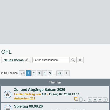
GFL
Suche
Erweiterte Suche
Neues Thema
2084 Themen
Seite
1
2
1
von
3
42
4
5
42
…
Nächste
Themen
Zu- und Abgänge Saison 2026
Letzter Beitrag von
AR
«
Fr Aug 07, 2026 13:11
Antworten:
221
1
12
13
14
15
…
Spieltag 08.08.26