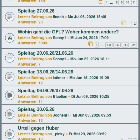
Antworten:
159
1
8
9
10
11
…
Spieltag 27.06.26
Letzter Beitrag von
floech
«
Mo Jul 06, 2026 15:48
Antworten:
23
1
2
Wohin geht die GFL? Woher kommen andere?
Letzter Beitrag von
Sonny1
«
Mi Jun 24, 2026 17:09
Antworten:
5003
1
331
332
333
334
…
Spieltag 20.06.26/21.06.26
Letzter Beitrag von
Sonny1
«
Mo Jun 22, 2026 18:11
Antworten:
7
Spieltag 13.06.26/14.06.26
Letzter Beitrag von
latimer
«
Mo Jun 15, 2026 19:09
Antworten:
12
Spieltag 06.06.26/07.06.26
Letzter Beitrag von
Bluelion
«
Di Jun 09, 2026 10:25
Antworten:
11
Spieltag 30.05.26
Letzter Beitrag von
JochenH
«
Mi Jun 03, 2026 09:53
Antworten:
13
Urteil gegen Huber
Letzter Beitrag von
_pinky
«
Fr Mai 29, 2026 09:52
Antworten:
16