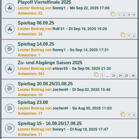
Playoff Viertelfinale 2025
Letzter Beitrag von
Sonny1
«
Mo Sep 22, 2025 17:08
Antworten:
52
1
2
3
4
Spieltag 06.09.25
Letzter Beitrag von
Rolf 51
«
Di Sep 16, 2025 15:20
Antworten:
25
1
2
Spieltag 14.09.25
Letzter Beitrag von
Sonny1
«
So Sep 14, 2025 17:21
Antworten:
1
Zu- und Abgänge Saison 2025
Letzter Beitrag von
shiver55
«
Sa Sep 06, 2025 21:35
Antworten:
381
1
23
24
25
26
…
Spieltag 30.08.25/31.08.25
Letzter Beitrag von
JochenH
«
Di Sep 02, 2025 15:40
Antworten:
10
Spieltag 23.08
Letzter Beitrag von
JochenH
«
Sa Aug 30, 2025 11:03
Antworten:
17
1
2
Spieltag 15 - 16.08.25/17.08.25
Letzter Beitrag von
Sonny1
«
Di Aug 19, 2025 17:47
Antworten:
11