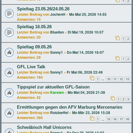
1
2
Spieltag 23.05.26/24.05.26
Letzter Beitrag von
JochenH
«
Mo Mai 25, 2026 14:55
Antworten:
10
Spieltag 16.05.26
Letzter Beitrag von
Bluelion
«
Di Mai 19, 2026 10:57
Antworten:
20
1
2
Spieltag 09.05.26
Letzter Beitrag von
Sonny1
«
Do Mai 14, 2026 18:07
Antworten:
29
1
2
GFL Live Talk
Letzter Beitrag von
Sonny1
«
Fr Mai 08, 2026 22:49
Antworten:
184
1
10
11
12
13
…
Tippspiel zur aktuellen GFL-Saison
Letzter Beitrag von
Karsten
«
Mo Mai 04, 2026 21:38
Antworten:
42
1
2
3
Ermittlungen gegen den AFV Marburg Mercenaries
Letzter Beitrag von
Rotzloeffel
«
Mo Mär 23, 2026 15:28
Antworten:
266
1
15
16
17
18
…
Schwäbisch Hall Unicorns
Letzter Beitrag von
Sonny1
«
So Dez 28, 2025 14:02