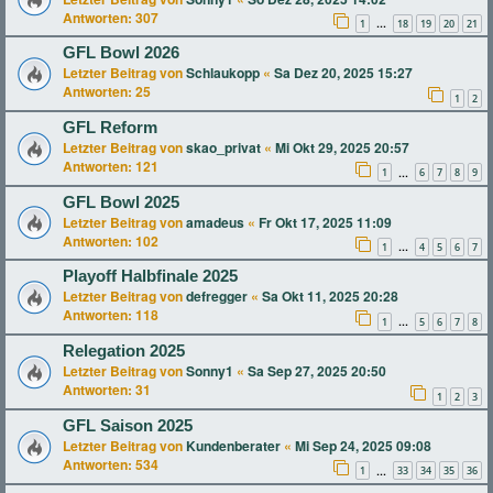
Antworten:
307
1
18
19
20
21
…
GFL Bowl 2026
Letzter Beitrag von
Schlaukopp
«
Sa Dez 20, 2025 15:27
Antworten:
25
1
2
GFL Reform
Letzter Beitrag von
skao_privat
«
Mi Okt 29, 2025 20:57
Antworten:
121
1
6
7
8
9
…
GFL Bowl 2025
Letzter Beitrag von
amadeus
«
Fr Okt 17, 2025 11:09
Antworten:
102
1
4
5
6
7
…
Playoff Halbfinale 2025
Letzter Beitrag von
defregger
«
Sa Okt 11, 2025 20:28
Antworten:
118
1
5
6
7
8
…
Relegation 2025
Letzter Beitrag von
Sonny1
«
Sa Sep 27, 2025 20:50
Antworten:
31
1
2
3
GFL Saison 2025
Letzter Beitrag von
Kundenberater
«
Mi Sep 24, 2025 09:08
Antworten:
534
1
33
34
35
36
…