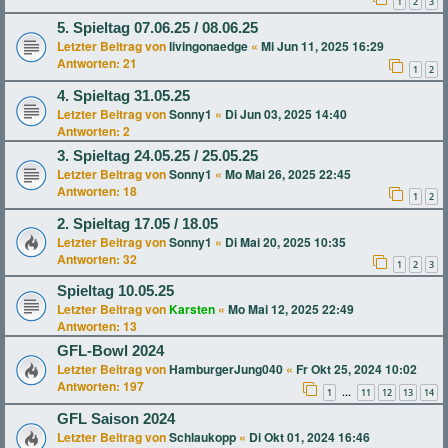
1
2
3
5. Spieltag 07.06.25 / 08.06.25
Letzter Beitrag von
livingonaedge
«
Mi Jun 11, 2025 16:29
Antworten:
21
1
2
4. Spieltag 31.05.25
Letzter Beitrag von
Sonny1
«
Di Jun 03, 2025 14:40
Antworten:
2
3. Spieltag 24.05.25 / 25.05.25
Letzter Beitrag von
Sonny1
«
Mo Mai 26, 2025 22:45
Antworten:
18
1
2
2. Spieltag 17.05 / 18.05
Letzter Beitrag von
Sonny1
«
Di Mai 20, 2025 10:35
Antworten:
32
1
2
3
Spieltag 10.05.25
Letzter Beitrag von
Karsten
«
Mo Mai 12, 2025 22:49
Antworten:
13
GFL-Bowl 2024
Letzter Beitrag von
HamburgerJung040
«
Fr Okt 25, 2024 10:02
Antworten:
197
1
11
12
13
14
…
GFL Saison 2024
Letzter Beitrag von
Schlaukopp
«
Di Okt 01, 2024 16:46