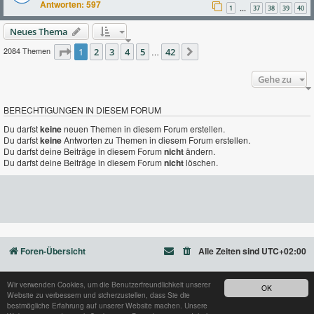
Antworten:
597
1
37
38
39
40
…
Neues Thema
2084 Themen
Seite
1
2
1
von
3
42
4
5
42
…
Nächste
Gehe zu
BERECHTIGUNGEN IN DIESEM FORUM
Du darfst
keine
neuen Themen in diesem Forum erstellen.
Du darfst
keine
Antworten zu Themen in diesem Forum erstellen.
Du darfst deine Beiträge in diesem Forum
nicht
ändern.
Du darfst deine Beiträge in diesem Forum
nicht
löschen.
Foren-Übersicht
Alle Zeiten sind
UTC+02:00
Wir verwenden Cookies, um die Benutzerfreundlichkeit unserer
OK
Website zu verbessern und sicherzustellen, dass Sie die
Powered by
phpBB
® Forum Software © phpBB Limited
bestmögliche Erfahrung auf unserer Website machen. Unsere
Deutsche Übersetzung durch
phpBB.de