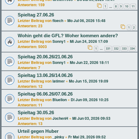
Antworten:
159
1
8
9
10
11
…
Spieltag 27.06.26
Letzter Beitrag von
floech
«
Mo Jul 06, 2026 15:48
Antworten:
23
1
2
Wohin geht die GFL? Woher kommen andere?
Letzter Beitrag von
Sonny1
«
Mi Jun 24, 2026 17:09
Antworten:
5003
1
331
332
333
334
…
Spieltag 20.06.26/21.06.26
Letzter Beitrag von
Sonny1
«
Mo Jun 22, 2026 18:11
Antworten:
7
Spieltag 13.06.26/14.06.26
Letzter Beitrag von
latimer
«
Mo Jun 15, 2026 19:09
Antworten:
12
Spieltag 06.06.26/07.06.26
Letzter Beitrag von
Bluelion
«
Di Jun 09, 2026 10:25
Antworten:
11
Spieltag 30.05.26
Letzter Beitrag von
JochenH
«
Mi Jun 03, 2026 09:53
Antworten:
13
Urteil gegen Huber
Letzter Beitrag von
_pinky
«
Fr Mai 29, 2026 09:52