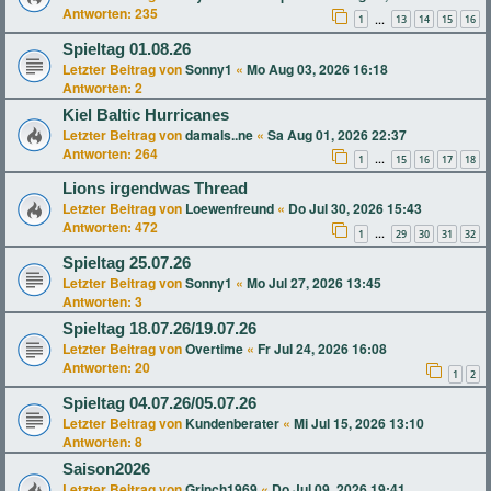
Antworten:
235
1
13
14
15
16
…
Spieltag 01.08.26
Letzter Beitrag von
Sonny1
«
Mo Aug 03, 2026 16:18
Antworten:
2
Kiel Baltic Hurricanes
Letzter Beitrag von
damals..ne
«
Sa Aug 01, 2026 22:37
Antworten:
264
1
15
16
17
18
…
Lions irgendwas Thread
Letzter Beitrag von
Loewenfreund
«
Do Jul 30, 2026 15:43
Antworten:
472
1
29
30
31
32
…
Spieltag 25.07.26
Letzter Beitrag von
Sonny1
«
Mo Jul 27, 2026 13:45
Antworten:
3
Spieltag 18.07.26/19.07.26
Letzter Beitrag von
Overtime
«
Fr Jul 24, 2026 16:08
Antworten:
20
1
2
Spieltag 04.07.26/05.07.26
Letzter Beitrag von
Kundenberater
«
Mi Jul 15, 2026 13:10
Antworten:
8
Saison2026
Letzter Beitrag von
Grinch1969
«
Do Jul 09, 2026 19:41