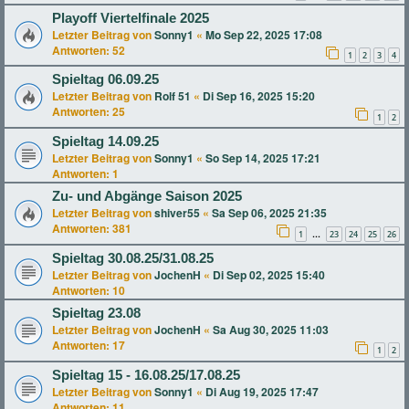
Playoff Viertelfinale 2025
Letzter Beitrag von
Sonny1
«
Mo Sep 22, 2025 17:08
Antworten:
52
1
2
3
4
Spieltag 06.09.25
Letzter Beitrag von
Rolf 51
«
Di Sep 16, 2025 15:20
Antworten:
25
1
2
Spieltag 14.09.25
Letzter Beitrag von
Sonny1
«
So Sep 14, 2025 17:21
Antworten:
1
Zu- und Abgänge Saison 2025
Letzter Beitrag von
shiver55
«
Sa Sep 06, 2025 21:35
Antworten:
381
1
23
24
25
26
…
Spieltag 30.08.25/31.08.25
Letzter Beitrag von
JochenH
«
Di Sep 02, 2025 15:40
Antworten:
10
Spieltag 23.08
Letzter Beitrag von
JochenH
«
Sa Aug 30, 2025 11:03
Antworten:
17
1
2
Spieltag 15 - 16.08.25/17.08.25
Letzter Beitrag von
Sonny1
«
Di Aug 19, 2025 17:47
Antworten:
11