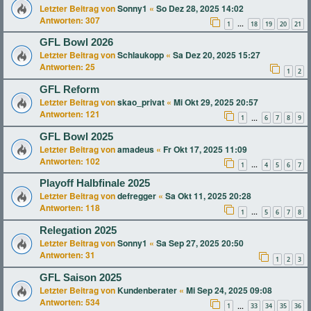
Letzter Beitrag von
Sonny1
«
So Dez 28, 2025 14:02
Antworten:
307
1
18
19
20
21
…
GFL Bowl 2026
Letzter Beitrag von
Schlaukopp
«
Sa Dez 20, 2025 15:27
Antworten:
25
1
2
GFL Reform
Letzter Beitrag von
skao_privat
«
Mi Okt 29, 2025 20:57
Antworten:
121
1
6
7
8
9
…
GFL Bowl 2025
Letzter Beitrag von
amadeus
«
Fr Okt 17, 2025 11:09
Antworten:
102
1
4
5
6
7
…
Playoff Halbfinale 2025
Letzter Beitrag von
defregger
«
Sa Okt 11, 2025 20:28
Antworten:
118
1
5
6
7
8
…
Relegation 2025
Letzter Beitrag von
Sonny1
«
Sa Sep 27, 2025 20:50
Antworten:
31
1
2
3
GFL Saison 2025
Letzter Beitrag von
Kundenberater
«
Mi Sep 24, 2025 09:08
Antworten:
534
1
33
34
35
36
…