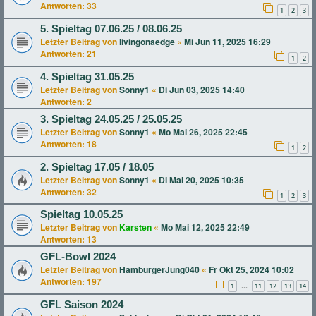
Antworten:
33
1
2
3
5. Spieltag 07.06.25 / 08.06.25
Letzter Beitrag von
livingonaedge
«
Mi Jun 11, 2025 16:29
Antworten:
21
1
2
4. Spieltag 31.05.25
Letzter Beitrag von
Sonny1
«
Di Jun 03, 2025 14:40
Antworten:
2
3. Spieltag 24.05.25 / 25.05.25
Letzter Beitrag von
Sonny1
«
Mo Mai 26, 2025 22:45
Antworten:
18
1
2
2. Spieltag 17.05 / 18.05
Letzter Beitrag von
Sonny1
«
Di Mai 20, 2025 10:35
Antworten:
32
1
2
3
Spieltag 10.05.25
Letzter Beitrag von
Karsten
«
Mo Mai 12, 2025 22:49
Antworten:
13
GFL-Bowl 2024
Letzter Beitrag von
HamburgerJung040
«
Fr Okt 25, 2024 10:02
Antworten:
197
1
11
12
13
14
…
GFL Saison 2024