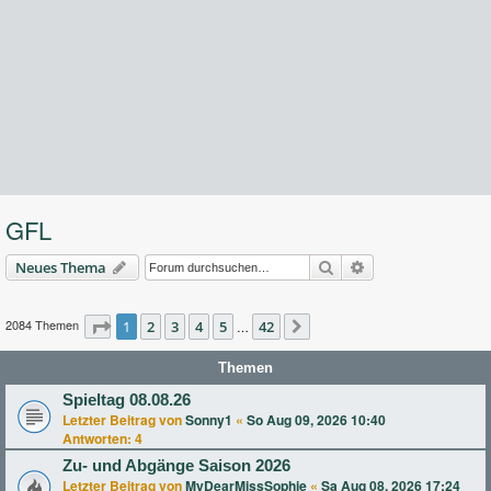
GFL
Suche
Erweiterte Suche
Neues Thema
2084 Themen
Seite
1
2
1
von
3
42
4
5
42
…
Nächste
Themen
Spieltag 08.08.26
Letzter Beitrag von
Sonny1
«
So Aug 09, 2026 10:40
Antworten:
4
Zu- und Abgänge Saison 2026
Letzter Beitrag von
MyDearMissSophie
«
Sa Aug 08, 2026 17:24