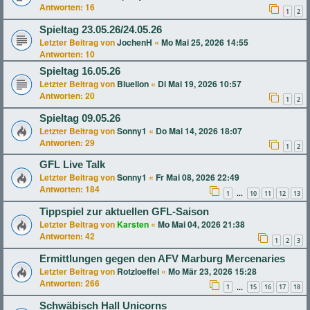
Antworten:
16
1
2
Spieltag 23.05.26/24.05.26
Letzter Beitrag von
JochenH
«
Mo Mai 25, 2026 14:55
Antworten:
10
Spieltag 16.05.26
Letzter Beitrag von
Bluelion
«
Di Mai 19, 2026 10:57
Antworten:
20
1
2
Spieltag 09.05.26
Letzter Beitrag von
Sonny1
«
Do Mai 14, 2026 18:07
Antworten:
29
1
2
GFL Live Talk
Letzter Beitrag von
Sonny1
«
Fr Mai 08, 2026 22:49
Antworten:
184
1
10
11
12
13
…
Tippspiel zur aktuellen GFL-Saison
Letzter Beitrag von
Karsten
«
Mo Mai 04, 2026 21:38
Antworten:
42
1
2
3
Ermittlungen gegen den AFV Marburg Mercenaries
Letzter Beitrag von
Rotzloeffel
«
Mo Mär 23, 2026 15:28
Antworten:
266
1
15
16
17
18
…
Schwäbisch Hall Unicorns