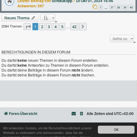
Letzter Beitrag von
Schlaukopp
«
Di Okt 01, 2024 16:46
Antworten:
597
1
37
38
39
40
…
Neues Thema
2084 Themen
Seite
1
2
1
von
3
42
4
5
42
…
Nächste
Gehe zu
BERECHTIGUNGEN IN DIESEM FORUM
Du darfst
keine
neuen Themen in diesem Forum erstellen.
Du darfst
keine
Antworten zu Themen in diesem Forum erstellen.
Du darfst deine Beiträge in diesem Forum
nicht
ändern.
Du darfst deine Beiträge in diesem Forum
nicht
löschen.
Foren-Übersicht
Alle Zeiten sind
UTC+02:00
Wir verwenden Cookies, um die Benutzerfreundlichkeit unserer
OK
Website zu verbessern und sicherzustellen, dass Sie die
Powered by
phpBB
® Forum Software © phpBB Limited