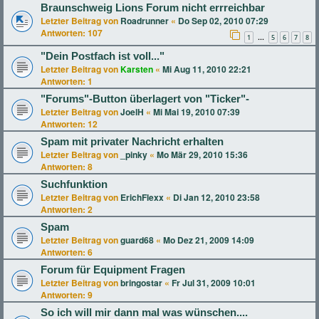
Braunschweig Lions Forum nicht errreichbar
Letzter Beitrag von
Roadrunner
«
Do Sep 02, 2010 07:29
Antworten:
107
1
5
6
7
8
…
"Dein Postfach ist voll..."
Letzter Beitrag von
Karsten
«
Mi Aug 11, 2010 22:21
Antworten:
1
"Forums"-Button überlagert von "Ticker"-
Letzter Beitrag von
JoelH
«
Mi Mai 19, 2010 07:39
Antworten:
12
Spam mit privater Nachricht erhalten
Letzter Beitrag von
_pinky
«
Mo Mär 29, 2010 15:36
Antworten:
8
Suchfunktion
Letzter Beitrag von
ErichFlexx
«
Di Jan 12, 2010 23:58
Antworten:
2
Spam
Letzter Beitrag von
guard68
«
Mo Dez 21, 2009 14:09
Antworten:
6
Forum für Equipment Fragen
Letzter Beitrag von
bringostar
«
Fr Jul 31, 2009 10:01
Antworten:
9
So ich will mir dann mal was wünschen....