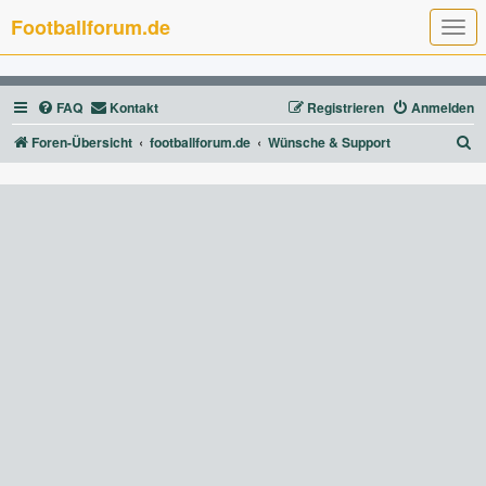
Footballforum.de
T
o
g
g
l
FAQ
Kontakt
Registrieren
Anmelden
e
n
a
S
Foren-Übersicht
footballforum.de
Wünsche & Support
v
u
i
g
c
a
t
h
i
e
o
n