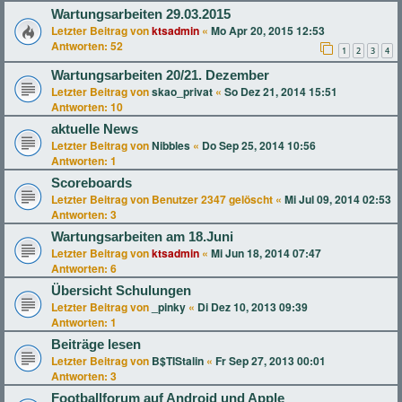
Wartungsarbeiten 29.03.2015
Letzter Beitrag von
ktsadmin
«
Mo Apr 20, 2015 12:53
Antworten:
52
1
2
3
4
Wartungsarbeiten 20/21. Dezember
Letzter Beitrag von
skao_privat
«
So Dez 21, 2014 15:51
Antworten:
10
aktuelle News
Letzter Beitrag von
Nibbles
«
Do Sep 25, 2014 10:56
Antworten:
1
Scoreboards
Letzter Beitrag von
Benutzer 2347 gelöscht
«
Mi Jul 09, 2014 02:53
Antworten:
3
Wartungsarbeiten am 18.Juni
Letzter Beitrag von
ktsadmin
«
Mi Jun 18, 2014 07:47
Antworten:
6
Übersicht Schulungen
Letzter Beitrag von
_pinky
«
Di Dez 10, 2013 09:39
Antworten:
1
Beiträge lesen
Letzter Beitrag von
B$TIStalin
«
Fr Sep 27, 2013 00:01
Antworten:
3
Footballforum auf Android und Apple