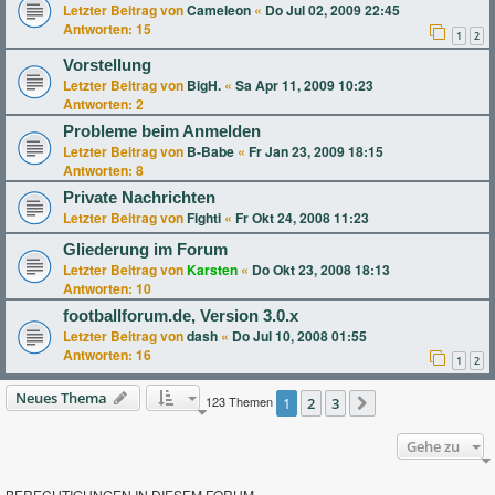
Letzter Beitrag von
Cameleon
«
Do Jul 02, 2009 22:45
Antworten:
15
1
2
Vorstellung
Letzter Beitrag von
BigH.
«
Sa Apr 11, 2009 10:23
Antworten:
2
Probleme beim Anmelden
Letzter Beitrag von
B-Babe
«
Fr Jan 23, 2009 18:15
Antworten:
8
Private Nachrichten
Letzter Beitrag von
Fighti
«
Fr Okt 24, 2008 11:23
Gliederung im Forum
Letzter Beitrag von
Karsten
«
Do Okt 23, 2008 18:13
Antworten:
10
footballforum.de, Version 3.0.x
Letzter Beitrag von
dash
«
Do Jul 10, 2008 01:55
Antworten:
16
1
2
Neues Thema
123 Themen
1
2
3
Nächste
Gehe zu
BERECHTIGUNGEN IN DIESEM FORUM