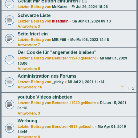
Gefällt mir Button einführen? 👍🏻
Letzter Beitrag von
Mr.Katze
«
Fr Jul 26, 2024 18:26
Schwarze Liste
Letzter Beitrag von
ktsadmin
«
Sa Jun 01, 2024 09:13
Antworten:
3
Seite friert ein
Letzter Beitrag von
MIB #65
«
Mo Mai 08, 2023 12:18
Antworten:
7
Der Cookie für "angemeldet bleiben"
Letzter Beitrag von
Benutzer 11240 gelöscht
«
Mi Mär 01, 2023
13:06
Antworten:
5
Administration des Forums
Letzter Beitrag von
_pinky
«
Mi Jul 21, 2021 11:14
Antworten:
16
1
2
youtube Videos einbetten
Letzter Beitrag von
Benutzer 11240 gelöscht
«
Di Jun 15, 2021
01:18
Antworten:
3
Werbung
Letzter Beitrag von
Benutzer 4919 gelöscht
«
Mo Apr 01, 2019
14:46
Antworten:
8