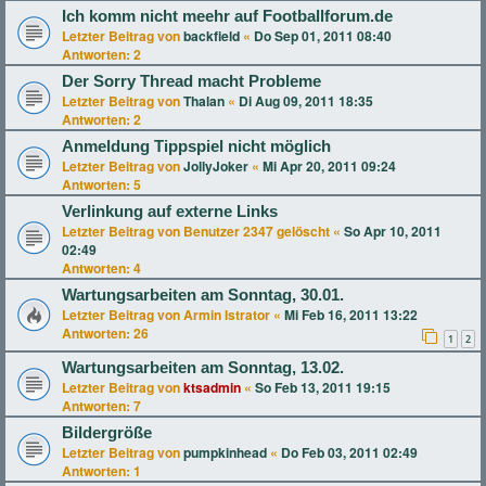
Ich komm nicht meehr auf Footballforum.de
Letzter Beitrag von
backfield
«
Do Sep 01, 2011 08:40
Antworten:
2
Der Sorry Thread macht Probleme
Letzter Beitrag von
Thalan
«
Di Aug 09, 2011 18:35
Antworten:
2
Anmeldung Tippspiel nicht möglich
Letzter Beitrag von
JollyJoker
«
Mi Apr 20, 2011 09:24
Antworten:
5
Verlinkung auf externe Links
Letzter Beitrag von
Benutzer 2347 gelöscht
«
So Apr 10, 2011
02:49
Antworten:
4
Wartungsarbeiten am Sonntag, 30.01.
Letzter Beitrag von
Armin Istrator
«
Mi Feb 16, 2011 13:22
Antworten:
26
1
2
Wartungsarbeiten am Sonntag, 13.02.
Letzter Beitrag von
ktsadmin
«
So Feb 13, 2011 19:15
Antworten:
7
Bildergröße
Letzter Beitrag von
pumpkinhead
«
Do Feb 03, 2011 02:49
Antworten:
1