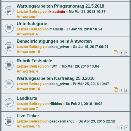
Wartungsarbeiten Pfingstmontag 21.5.2018
Letzter Beitrag von
ktsadmin
«
Mo Mai 21, 2018 10:37
Antworten:
1
Unterkategorie
Letzter Beitrag von
matschi
«
Fr Jan 19, 2018 18:54
Antworten:
6
Benachrichtigungen beim Antworten
Letzter Beitrag von
skao_privat
«
Sa Jul 15, 2017 09:41
Antworten:
16
1
2
Rubrik Testspiele
Letzter Beitrag von
FS#1
«
Mo Mär 28, 2016 13:04
Antworten:
4
Wartungsarbeiten Karfreitag 25.3.2016
Letzter Beitrag von
skao_privat
«
Fr Mär 25, 2016 10:47
Antworten:
16
1
2
Landkarte
Letzter Beitrag von
Nibbles
«
So Feb 21, 2016 19:02
Antworten:
7
Live-Ticker
Letzter Beitrag von
baeckerman83
«
Do Apr 23, 2015 22:52
Antworten:
15
1
2