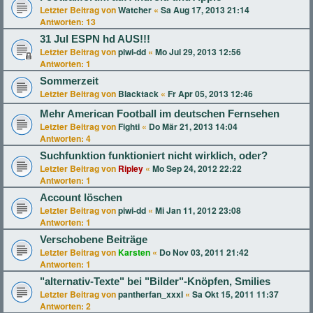
Letzter Beitrag von
Watcher
«
Sa Aug 17, 2013 21:14
Antworten:
13
31 Jul ESPN hd AUS!!!
Letzter Beitrag von
piwi-dd
«
Mo Jul 29, 2013 12:56
Antworten:
1
Sommerzeit
Letzter Beitrag von
Blacktack
«
Fr Apr 05, 2013 12:46
Mehr American Football im deutschen Fernsehen
Letzter Beitrag von
Fighti
«
Do Mär 21, 2013 14:04
Antworten:
4
Suchfunktion funktioniert nicht wirklich, oder?
Letzter Beitrag von
Ripley
«
Mo Sep 24, 2012 22:22
Antworten:
1
Account löschen
Letzter Beitrag von
piwi-dd
«
Mi Jan 11, 2012 23:08
Antworten:
1
Verschobene Beiträge
Letzter Beitrag von
Karsten
«
Do Nov 03, 2011 21:42
Antworten:
1
"alternativ-Texte" bei "Bilder"-Knöpfen, Smilies
Letzter Beitrag von
pantherfan_xxxl
«
Sa Okt 15, 2011 11:37
Antworten:
2