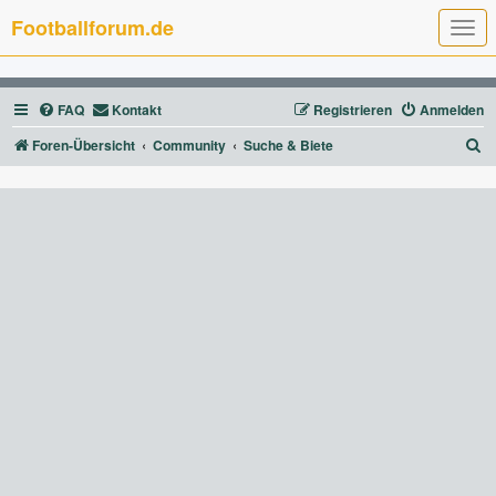
Footballforum.de
T
o
g
g
l
FAQ
Kontakt
Registrieren
Anmelden
e
n
a
S
Foren-Übersicht
Community
Suche & Biete
v
u
i
g
c
a
t
h
i
e
o
n