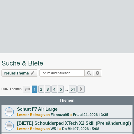
Suche & Biete
Suche
Erweiterte Suche
Neues Thema
2687 Themen
Seite
1
2
1
von
3
54
4
5
54
…
Nächste
Themen
Schutt F7 Air Large
Letzter Beitrag von
Flantuzu95
«
Fr Jul 24, 2026 13:35
[BIETE] Schoulderpad XTech X2 Skill (Preisänderung!)
Letzter Beitrag von
W51
«
Do Mai 07, 2026 15:08