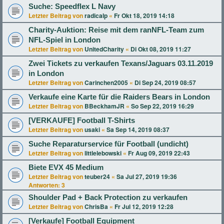
Suche: Speedflex L Navy
Letzter Beitrag von
radicalp
«
Fr Okt 18, 2019 14:18
Charity-Auktion: Reise mit dem ranNFL-Team zum
NFL-Spiel in London
Letzter Beitrag von
UnitedCharity
«
Di Okt 08, 2019 11:27
Zwei Tickets zu verkaufen Texans/Jaguars 03.11.2019
in London
Letzter Beitrag von
Carinchen2005
«
Di Sep 24, 2019 08:57
Verkaufe eine Karte für die Raiders Bears in London
Letzter Beitrag von
BBeckhamJR
«
So Sep 22, 2019 16:29
[VERKAUFE] Football T-Shirts
Letzter Beitrag von
usaki
«
Sa Sep 14, 2019 08:37
Suche Reparaturservice für Football (undicht)
Letzter Beitrag von
littlelebowski
«
Fr Aug 09, 2019 22:43
Biete EVX 45 Medium
Letzter Beitrag von
teuber24
«
Sa Jul 27, 2019 19:36
Antworten:
3
Shoulder Pad + Back Protection zu verkaufen
Letzter Beitrag von
ChrisBa
«
Fr Jul 12, 2019 12:28
[Verkaufe] Football Equipment