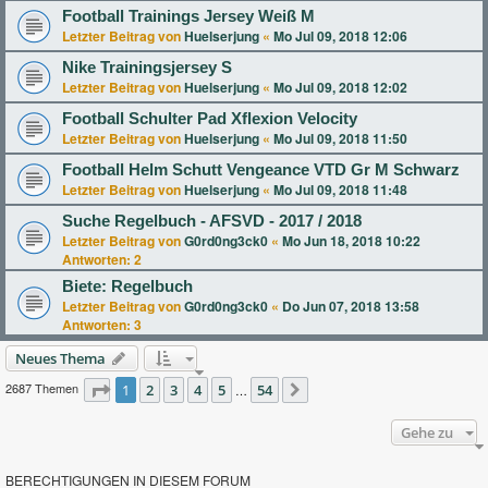
Football Trainings Jersey Weiß M
Letzter Beitrag von
Huelserjung
«
Mo Jul 09, 2018 12:06
Nike Trainingsjersey S
Letzter Beitrag von
Huelserjung
«
Mo Jul 09, 2018 12:02
Football Schulter Pad Xflexion Velocity
Letzter Beitrag von
Huelserjung
«
Mo Jul 09, 2018 11:50
Football Helm Schutt Vengeance VTD Gr M Schwarz
Letzter Beitrag von
Huelserjung
«
Mo Jul 09, 2018 11:48
Suche Regelbuch - AFSVD - 2017 / 2018
Letzter Beitrag von
G0rd0ng3ck0
«
Mo Jun 18, 2018 10:22
Antworten:
2
Biete: Regelbuch
Letzter Beitrag von
G0rd0ng3ck0
«
Do Jun 07, 2018 13:58
Antworten:
3
Neues Thema
2687 Themen
Seite
1
2
1
von
3
54
4
5
54
…
Nächste
Gehe zu
BERECHTIGUNGEN IN DIESEM FORUM