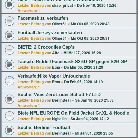
Letzter Beitrag von
skao_privat
«
Do Nov 19, 2020 12:26
Antworten:
1
Facemask zu verkaufen
Letzter Beitrag von
Oliner51
«
Mo Okt 05, 2020 20:43
Football Jerseys zu verkaufen
Letzter Beitrag von
Oliner51
«
Mo Okt 05, 2020 20:31
BIETE: 2 Crocodiles Cap's
Letzter Beitrag von
Affe
«
Mi Mai 27, 2020 16:28
Tausch: Riddell Facemask S2BD-SP gegen S2B-SP
Letzter Beitrag von
Etna
«
Do Mär 05, 2020 21:29
Verkaufe:Nike Vapor Untouchable
Letzter Beitrag von
Etna
«
Do Feb 06, 2020 14:19
Antworten:
1
Suche: Vicis Zero1 oder Schutt F7 LTD
Letzter Beitrag von
BerlinBear
«
Sa Jan 18, 2020 21:53
Antworten:
1
Biete NFL EUROPE On Field Jacket Gr.XL & Hoodie
Letzter Beitrag von
bigballin
«
Sa Jan 04, 2020 14:12
Suche: Berliner Football
Letzter Beitrag von
BerlinBear
«
Mi Jan 01, 2020 23:55