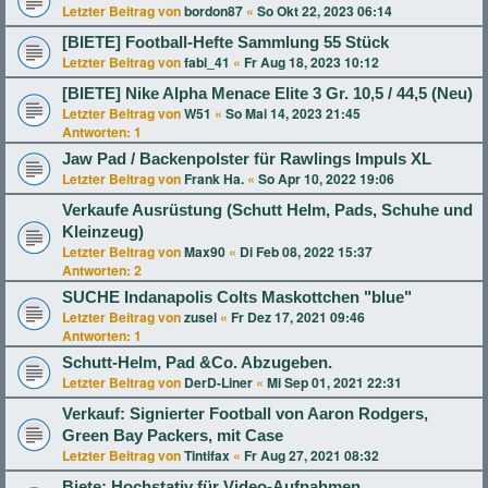
Letzter Beitrag von
bordon87
«
So Okt 22, 2023 06:14
[BIETE] Football-Hefte Sammlung 55 Stück
Letzter Beitrag von
fabi_41
«
Fr Aug 18, 2023 10:12
[BIETE] Nike Alpha Menace Elite 3 Gr. 10,5 / 44,5 (Neu)
Letzter Beitrag von
W51
«
So Mai 14, 2023 21:45
Antworten:
1
Jaw Pad / Backenpolster für Rawlings Impuls XL
Letzter Beitrag von
Frank Ha.
«
So Apr 10, 2022 19:06
Verkaufe Ausrüstung (Schutt Helm, Pads, Schuhe und
Kleinzeug)
Letzter Beitrag von
Max90
«
Di Feb 08, 2022 15:37
Antworten:
2
SUCHE Indanapolis Colts Maskottchen "blue"
Letzter Beitrag von
zusel
«
Fr Dez 17, 2021 09:46
Antworten:
1
Schutt-Helm, Pad &Co. Abzugeben.
Letzter Beitrag von
DerD-Liner
«
Mi Sep 01, 2021 22:31
Verkauf: Signierter Football von Aaron Rodgers,
Green Bay Packers, mit Case
Letzter Beitrag von
Tintifax
«
Fr Aug 27, 2021 08:32
Biete: Hochstativ für Video-Aufnahmen