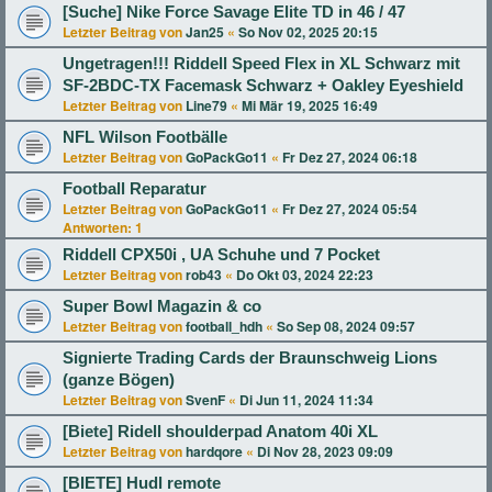
[Suche] Nike Force Savage Elite TD in 46 / 47
Letzter Beitrag von
Jan25
«
So Nov 02, 2025 20:15
Ungetragen!!! Riddell Speed Flex in XL Schwarz mit
SF-2BDC-TX Facemask Schwarz + Oakley Eyeshield
Letzter Beitrag von
Line79
«
Mi Mär 19, 2025 16:49
NFL Wilson Footbälle
Letzter Beitrag von
GoPackGo11
«
Fr Dez 27, 2024 06:18
Football Reparatur
Letzter Beitrag von
GoPackGo11
«
Fr Dez 27, 2024 05:54
Antworten:
1
Riddell CPX50i , UA Schuhe und 7 Pocket
Letzter Beitrag von
rob43
«
Do Okt 03, 2024 22:23
Super Bowl Magazin & co
Letzter Beitrag von
football_hdh
«
So Sep 08, 2024 09:57
Signierte Trading Cards der Braunschweig Lions
(ganze Bögen)
Letzter Beitrag von
SvenF
«
Di Jun 11, 2024 11:34
[Biete] Ridell shoulderpad Anatom 40i XL
Letzter Beitrag von
hardqore
«
Di Nov 28, 2023 09:09
[BIETE] Hudl remote