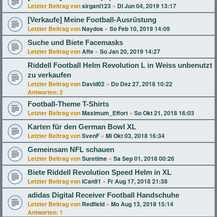
Letzter Beitrag von
sirgani123
«
Di Jun 04, 2019 13:17
[Verkaufe] Meine Football-Ausrüstung
Letzter Beitrag von
Naydos
«
So Feb 10, 2019 14:09
Suche und Biete Facemasks
Letzter Beitrag von
Affe
«
So Jan 20, 2019 14:27
Riddell Football Helm Revolution L in Weiss unbenutzt
zu verkaufen
Letzter Beitrag von
David02
«
Do Dez 27, 2018 10:22
Antworten:
2
Football-Theme T-Shirts
Letzter Beitrag von
Maximum_Effort
«
So Okt 21, 2018 16:03
Karten für den German Bowl XL
Letzter Beitrag von
SvenF
«
Mi Okt 03, 2018 16:34
Gemeinsam NFL schauen
Letzter Beitrag von
Suretime
«
Sa Sep 01, 2018 00:26
Biete Riddell Revolution Speed Helm in XL
Letzter Beitrag von
iCan91
«
Fr Aug 17, 2018 21:38
adidas Digital Receiver Football Handschuhe
Letzter Beitrag von
Redfield
«
Mo Aug 13, 2018 15:14
Antworten:
1