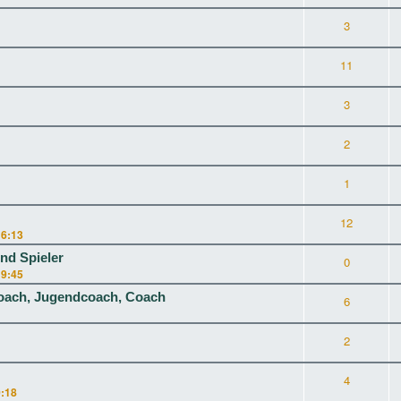
3
11
3
2
1
12
16:13
nd Spieler
0
19:45
oach, Jugendcoach, Coach
6
2
4
0:18