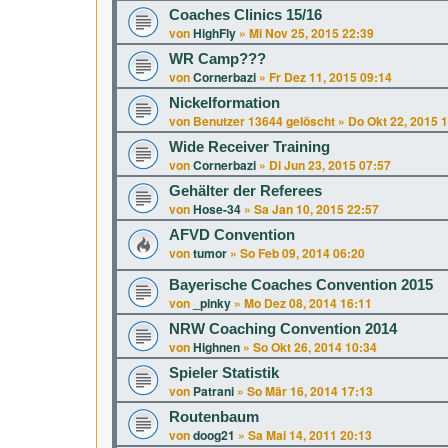
Coaches Clinics 15/16
von
HighFly
»
Mi Nov 25, 2015 22:39
WR Camp???
von
Cornerbazi
»
Fr Dez 11, 2015 09:14
Nickelformation
von
Benutzer 13644 gelöscht
»
Do Okt 22, 2015 
Wide Receiver Training
von
Cornerbazi
»
Di Jun 23, 2015 07:57
Gehälter der Referees
von
Hose-34
»
Sa Jan 10, 2015 22:57
AFVD Convention
von
tumor
»
So Feb 09, 2014 06:20
Bayerische Coaches Convention 2015
von
_pinky
»
Mo Dez 08, 2014 16:11
NRW Coaching Convention 2014
von
Highnen
»
So Okt 26, 2014 10:34
Spieler Statistik
von
Patrani
»
So Mär 16, 2014 17:13
Routenbaum
von
doog21
»
Sa Mai 14, 2011 20:13