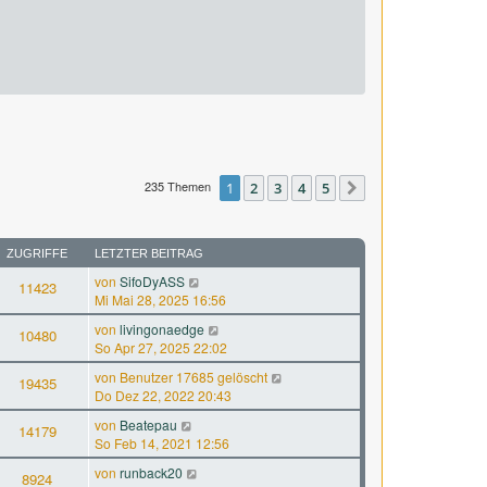
235 Themen
1
2
3
4
5
Nächste
ZUGRIFFE
LETZTER BEITRAG
von
SifoDyASS
11423
Mi Mai 28, 2025 16:56
von
livingonaedge
10480
So Apr 27, 2025 22:02
von
Benutzer 17685 gelöscht
19435
Do Dez 22, 2022 20:43
von
Beatepau
14179
So Feb 14, 2021 12:56
von
runback20
8924