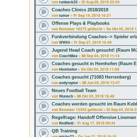
von
runback20
»
Di Aug 06, 2019 23:04
Coaches Clinics 2018/2019
von
tumor
»
Fr Sep 14, 2018 10:21
Offense Plays & Playbooks
von
Benutzer 16272 gelöscht
»
Sa Okt 05, 2019 
Funkverbindung Coaches--> Spieler erl
von
WW54
»
Fr Sep 27, 2019 10:49
Jugend Head Coach gesucht! (Raum M
von
CoachMax
»
Mi Sep 04, 2019 11:14
Coaches gesucht in Hemhofen (Raum E
von
Hemhofen
»
Do Okt 04, 2018 11:08
Coaches gesucht (71083 Herrenberg)
von
andyraptor
»
Mi Jun 05, 2019 13:47
Neues Football Team
von
Wunsch
»
Mi Okt 03, 2018 18:48
Coaches werden gesucht im Raum Kob
von
Benutzer 12342 gelöscht
»
Di Sep 04, 2018 2
Regelfrage: Handoff Offensive Lineman
von
Redfield
»
Fr Aug 17, 2018 09:44
QB Training
von
michu72
»
Do Jun 21, 2018 18:16