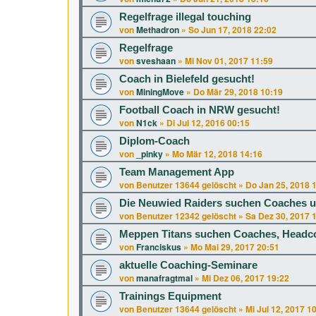
Regelfrage illegal touching
von
Methadron
»
So Jun 17, 2018 22:02
Regelfrage
von
sveshaan
»
Mi Nov 01, 2017 11:59
Coach in Bielefeld gesucht!
von
MiningMove
»
Do Mär 29, 2018 10:19
Football Coach in NRW gesucht!
von
N1ck
»
Di Jul 12, 2016 00:15
Diplom-Coach
von
_pinky
»
Mo Mär 12, 2018 14:16
Team Management App
von
Benutzer 13644 gelöscht
»
Do Jan 25, 2018 
Die Neuwied Raiders suchen Coaches u
von
Benutzer 12342 gelöscht
»
Sa Dez 30, 2017 
Meppen Titans suchen Coaches, Headc
von
Franciskus
»
Mo Mai 29, 2017 20:51
aktuelle Coaching-Seminare
von
manafragtmal
»
Mi Dez 06, 2017 19:22
Trainings Equipment
von
Benutzer 13644 gelöscht
»
Mi Jul 12, 2017 1