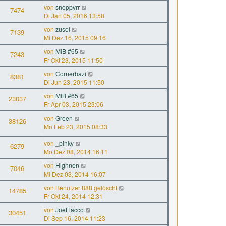
von
snoppyrr
7474
Di Jan 05, 2016 13:58
von
zusel
7139
Mi Dez 16, 2015 09:16
von
MIB #65
7243
Fr Okt 23, 2015 11:50
von
Cornerbazi
8381
Di Jun 23, 2015 11:50
von
MIB #65
23037
Fr Apr 03, 2015 23:06
von
Green
38126
Mo Feb 23, 2015 08:33
von
_pinky
6279
Mo Dez 08, 2014 16:11
von
Highnen
7046
Mi Dez 03, 2014 16:07
von
Benutzer 888 gelöscht
14785
Fr Okt 24, 2014 12:31
von
JoeFlacco
30451
Di Sep 16, 2014 11:23