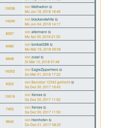
von
Methadron
10038
Mo Jun 18, 2018 18:46
von
blackandwhite
14249
Mo Jun 04, 2018 14:17
von
altermann
8357
Mo Apr 30, 2018 21:30
von
tomball288
9480
Mo Mär 19, 2018 09:06
von
zusel
6848
Di Mär 13, 2018 07:48
von
EagleZipperHero
16352
Do Mär 01, 2018 17:22
von
Benutzer 12342 gelöscht
6323
Sa Dez 30, 2017 19:45
von
Xerxes
10019
Sa Dez 30, 2017 11:52
von
Xerxes
7452
Sa Dez 30, 2017 11:50
von
Hemhofen
9642
Do Dez 21, 2017 08:25