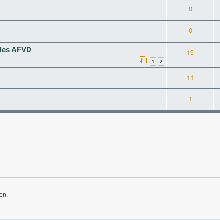
0
0
 des AFVD
19
1
2
11
1
en.