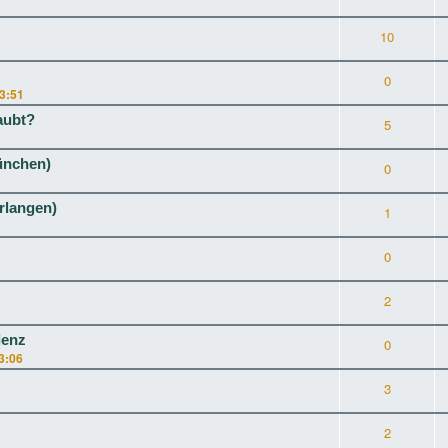
10
0
13:51
aubt?
5
ünchen)
0
rlangen)
1
0
2
lenz
0
3:06
3
2