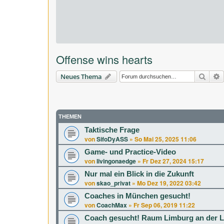
Offense wins hearts
Suche
E
Neues Thema
THEMEN
Taktische Frage
von
SifoDyASS
»
So Mai 25, 2025 11:06
Game- und Practice-Video
von
livingonaedge
»
Fr Dez 27, 2024 15:17
Nur mal ein Blick in die Zukunft
von
skao_privat
»
Mo Dez 19, 2022 03:42
Coaches in München gesucht!
von
CoachMax
»
Fr Sep 06, 2019 11:22
Coach gesucht! Raum Limburg an der 