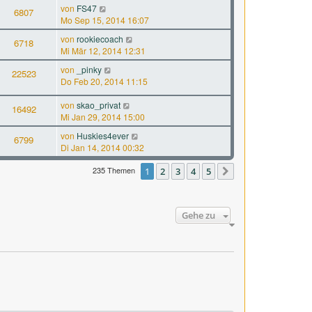
von
FS47
6807
Mo Sep 15, 2014 16:07
von
rookiecoach
6718
Mi Mär 12, 2014 12:31
von
_pinky
22523
Do Feb 20, 2014 11:15
von
skao_privat
16492
Mi Jan 29, 2014 15:00
von
Huskies4ever
6799
Di Jan 14, 2014 00:32
235 Themen
1
2
3
4
5
Nächste
Gehe zu