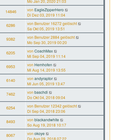
Mo Jan 20, 2020 21:03
von
EagleZipperHero
14846
Di Dez 03, 2019 11:04
von
Benutzer 16272 gelöscht
6286
Sa Okt 05, 2019 13:51
von
Benutzer 2884 gelöscht
9382
Mo Sep 30, 2019 00:20
von
CoachMax
6205
Mi Sep 04, 2019 11:14
von
Hemhofen
6953
Mi Aug 14, 2019 13:55
von
andyraptor
6140
Mi Jun 05, 2019 13:47
von
baschdi
7462
Do Okt 04, 2018 09:04
von
Benutzer 12342 gelöscht
6254
Di Sep 04, 2018 23:06
von
blackandwhite
8493
So Aug 19, 2018 10:17
von
okoye
8067
Do Aug 09, 2018 07:22