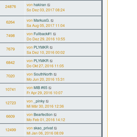
von
hakiran
24876
So Dez 03, 2017 08:24
von
MarkusG.
6264
Sa Aug 05, 2017 11:04
von
Fullback#1
7498
Do Dez 29, 2016 10:55
von
PLYMKR
7679
Sa Dez 10, 2016 00:02
von
PLYMKR
6842
Do Okt 27, 2016 11:05
von
SouthNorth
7020
Mo Jun 20, 2016 15:31
von
MIB #65
10741
Fr Apr 29, 2016 10:07
von
_pinky
12723
Mi Mär 30, 2016 12:36
von
Bearfection
6609
Mo Feb 01, 2016 14:12
von
skao_privat
12499
Mi Jan 06, 2016 08:09