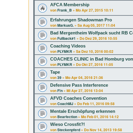
AFCA Membership
von
Frank_B
»
Mo Apr 27, 2015 10:11
Erfahrungen Shadowman Pro
von
MarkusG.
»
Sa Aug 05, 2017 11:04
Bad Mergentheim Wolfpack sucht RB 
von
Fullback#1
»
Do Dez 29, 2016 10:55
Coaching Videos
von
PLYMKR
»
Sa Dez 10, 2016 00:02
COACHES CLINIC in Bad Homburg vom 04
von
PLYMKR
»
Do Okt 27, 2016 11:05
Tape
von
39
»
Mo Apr 04, 2016 21:36
Defensive Pass Interference
von
F!n
»
Mi Apr 27, 2016 13:04
AFVD Coaches Convention
von
CoachMJ
»
Do Feb 11, 2016 09:58
Mentale Erschöpfung erkennen
von
Bearfection
»
Mo Feb 01, 2016 14:12
Wieso Crossfit?!
von
Steckenpferd
»
Do Nov 14, 2013 19:58