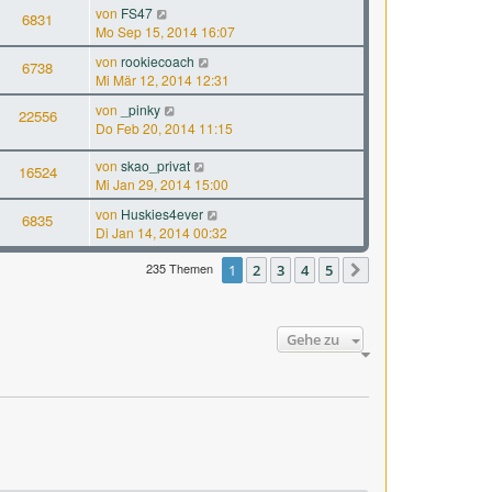
von
FS47
6831
Mo Sep 15, 2014 16:07
von
rookiecoach
6738
Mi Mär 12, 2014 12:31
von
_pinky
22556
Do Feb 20, 2014 11:15
von
skao_privat
16524
Mi Jan 29, 2014 15:00
von
Huskies4ever
6835
Di Jan 14, 2014 00:32
235 Themen
1
2
3
4
5
Nächste
Gehe zu