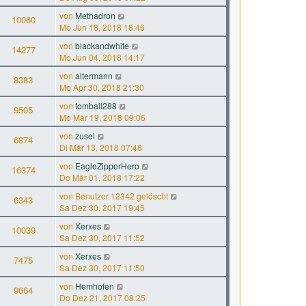
von
Methadron
10060
Mo Jun 18, 2018 18:46
von
blackandwhite
14277
Mo Jun 04, 2018 14:17
von
altermann
8383
Mo Apr 30, 2018 21:30
von
tomball288
9505
Mo Mär 19, 2018 09:06
von
zusel
6874
Di Mär 13, 2018 07:48
von
EagleZipperHero
16374
Do Mär 01, 2018 17:22
von
Benutzer 12342 gelöscht
6343
Sa Dez 30, 2017 19:45
von
Xerxes
10039
Sa Dez 30, 2017 11:52
von
Xerxes
7475
Sa Dez 30, 2017 11:50
von
Hemhofen
9664
Do Dez 21, 2017 08:25