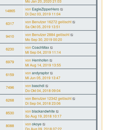
Mo Jan 20, 2020 21:03
von
EagleZipperHero
14865
Di Dez 03, 2019 11:04
von
Benutzer 16272 gelöscht
6317
Sa Okt 05, 2019 13:51
von
Benutzer 2884 gelöscht
9410
Mo Sep 30, 2019 00:20
von
CoachMax
6230
Mi Sep 04, 2019 11:14
von
Hemhofen
6979
Mi Aug 14, 2019 13:55
von
andyraptor
6159
Mi Jun 05, 2019 13:47
von
baschdi
7496
Do Okt 04, 2018 09:04
von
Benutzer 12342 gelöscht
6268
Di Sep 04, 2018 23:06
von
blackandwhite
8530
So Aug 19, 2018 10:17
von
okoye
8088
Do Aug 09, 2018 07:22