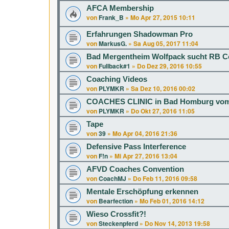
AFCA Membership
von
Frank_B
»
Mo Apr 27, 2015 10:11
Erfahrungen Shadowman Pro
von
MarkusG.
»
Sa Aug 05, 2017 11:04
Bad Mergentheim Wolfpack sucht RB 
von
Fullback#1
»
Do Dez 29, 2016 10:55
Coaching Videos
von
PLYMKR
»
Sa Dez 10, 2016 00:02
COACHES CLINIC in Bad Homburg vom 04
von
PLYMKR
»
Do Okt 27, 2016 11:05
Tape
von
39
»
Mo Apr 04, 2016 21:36
Defensive Pass Interference
von
F!n
»
Mi Apr 27, 2016 13:04
AFVD Coaches Convention
von
CoachMJ
»
Do Feb 11, 2016 09:58
Mentale Erschöpfung erkennen
von
Bearfection
»
Mo Feb 01, 2016 14:12
Wieso Crossfit?!
von
Steckenpferd
»
Do Nov 14, 2013 19:58