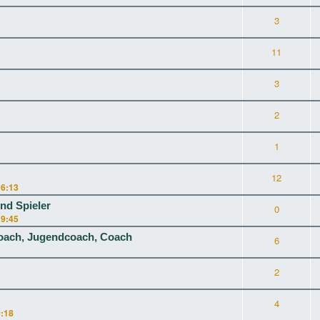
3
11
3
2
1
12
16:13
nd Spieler
0
19:45
oach, Jugendcoach, Coach
6
2
4
0:18