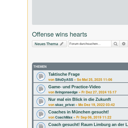
Offense wins hearts
Suche
E
Neues Thema
THEMEN
Taktische Frage
von
SifoDyASS
»
So Mai 25, 2025 11:06
Game- und Practice-Video
von
livingonaedge
»
Fr Dez 27, 2024 15:17
Nur mal ein Blick in die Zukunft
von
skao_privat
»
Mo Dez 19, 2022 03:42
Coaches in München gesucht!
von
CoachMax
»
Fr Sep 06, 2019 11:22
Coach gesucht! Raum Limburg an der 