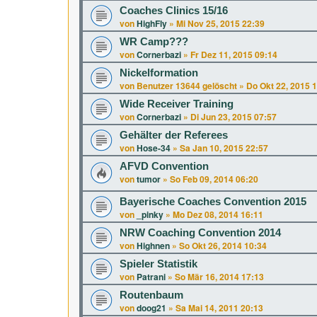
Coaches Clinics 15/16
von
HighFly
»
Mi Nov 25, 2015 22:39
WR Camp???
von
Cornerbazi
»
Fr Dez 11, 2015 09:14
Nickelformation
von
Benutzer 13644 gelöscht
»
Do Okt 22, 2015 
Wide Receiver Training
von
Cornerbazi
»
Di Jun 23, 2015 07:57
Gehälter der Referees
von
Hose-34
»
Sa Jan 10, 2015 22:57
AFVD Convention
von
tumor
»
So Feb 09, 2014 06:20
Bayerische Coaches Convention 2015
von
_pinky
»
Mo Dez 08, 2014 16:11
NRW Coaching Convention 2014
von
Highnen
»
So Okt 26, 2014 10:34
Spieler Statistik
von
Patrani
»
So Mär 16, 2014 17:13
Routenbaum
von
doog21
»
Sa Mai 14, 2011 20:13