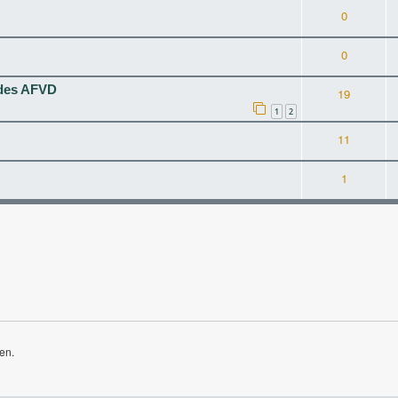
0
0
 des AFVD
19
1
2
11
1
en.