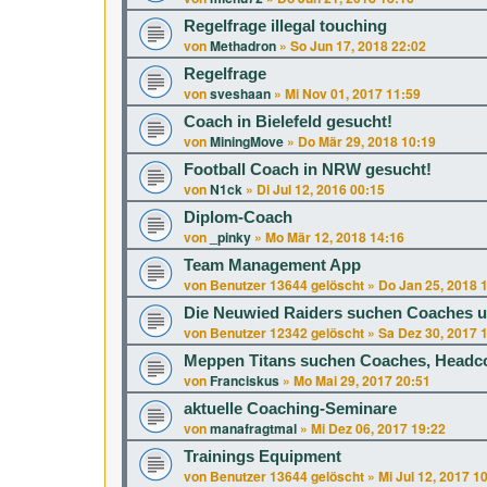
Regelfrage illegal touching
von
Methadron
»
So Jun 17, 2018 22:02
Regelfrage
von
sveshaan
»
Mi Nov 01, 2017 11:59
Coach in Bielefeld gesucht!
von
MiningMove
»
Do Mär 29, 2018 10:19
Football Coach in NRW gesucht!
von
N1ck
»
Di Jul 12, 2016 00:15
Diplom-Coach
von
_pinky
»
Mo Mär 12, 2018 14:16
Team Management App
von
Benutzer 13644 gelöscht
»
Do Jan 25, 2018 
Die Neuwied Raiders suchen Coaches u
von
Benutzer 12342 gelöscht
»
Sa Dez 30, 2017 
Meppen Titans suchen Coaches, Headc
von
Franciskus
»
Mo Mai 29, 2017 20:51
aktuelle Coaching-Seminare
von
manafragtmal
»
Mi Dez 06, 2017 19:22
Trainings Equipment
von
Benutzer 13644 gelöscht
»
Mi Jul 12, 2017 1