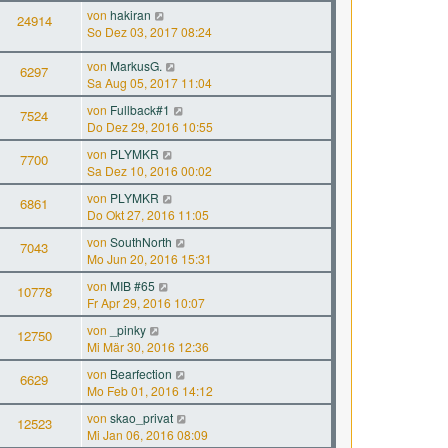
von
hakiran
24914
So Dez 03, 2017 08:24
von
MarkusG.
6297
Sa Aug 05, 2017 11:04
von
Fullback#1
7524
Do Dez 29, 2016 10:55
von
PLYMKR
7700
Sa Dez 10, 2016 00:02
von
PLYMKR
6861
Do Okt 27, 2016 11:05
von
SouthNorth
7043
Mo Jun 20, 2016 15:31
von
MIB #65
10778
Fr Apr 29, 2016 10:07
von
_pinky
12750
Mi Mär 30, 2016 12:36
von
Bearfection
6629
Mo Feb 01, 2016 14:12
von
skao_privat
12523
Mi Jan 06, 2016 08:09