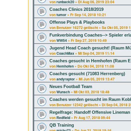
von
runback20
»
Di Aug 06, 2019 23:04
Coaches Clinics 2018/2019
von
tumor
»
Fr Sep 14, 2018 10:21
Offense Plays & Playbooks
von
Benutzer 16272 gelöscht
»
Sa Okt 05, 2019 
Funkverbindung Coaches--> Spieler erl
von
WW54
»
Fr Sep 27, 2019 10:49
Jugend Head Coach gesucht! (Raum M
von
CoachMax
»
Mi Sep 04, 2019 11:14
Coaches gesucht in Hemhofen (Raum E
von
Hemhofen
»
Do Okt 04, 2018 11:08
Coaches gesucht (71083 Herrenberg)
von
andyraptor
»
Mi Jun 05, 2019 13:47
Neues Football Team
von
Wunsch
»
Mi Okt 03, 2018 18:48
Coaches werden gesucht im Raum Kob
von
Benutzer 12342 gelöscht
»
Di Sep 04, 2018 2
Regelfrage: Handoff Offensive Lineman
von
Redfield
»
Fr Aug 17, 2018 09:44
QB Training
von
michu72
»
Do Jun 21, 2018 18:16