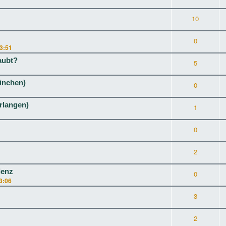
10
0
13:51
aubt?
5
ünchen)
0
rlangen)
1
0
2
lenz
0
3:06
3
2