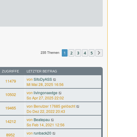
235 Themen
1
2
3
4
5
Nächste
ZUGRIFFE
LETZTER BEITRAG
von
SifoDyASS
11479
Mi Mai 28, 2025 16:56
von
livingonaedge
10502
So Apr 27, 2025 22:02
von
Benutzer 17685 gelöscht
19465
Do Dez 22, 2022 20:43
von
Beatepau
14212
So Feb 14, 2021 12:56
von
runback20
8952