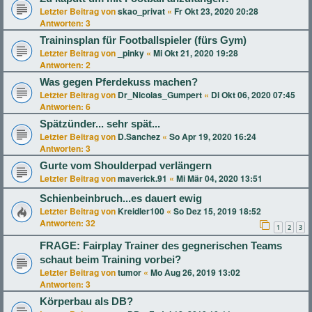
Letzter Beitrag von
skao_privat
«
Fr Okt 23, 2020 20:28
Antworten:
3
Traininsplan für Footballspieler (fürs Gym)
Letzter Beitrag von
_pinky
«
Mi Okt 21, 2020 19:28
Antworten:
2
Was gegen Pferdekuss machen?
Letzter Beitrag von
Dr_Nicolas_Gumpert
«
Di Okt 06, 2020 07:45
Antworten:
6
Spätzünder... sehr spät...
Letzter Beitrag von
D.Sanchez
«
So Apr 19, 2020 16:24
Antworten:
3
Gurte vom Shoulderpad verlängern
Letzter Beitrag von
maverick.91
«
Mi Mär 04, 2020 13:51
Schienbeinbruch...es dauert ewig
Letzter Beitrag von
Kreidler100
«
So Dez 15, 2019 18:52
Antworten:
32
1
2
3
FRAGE: Fairplay Trainer des gegnerischen Teams
schaut beim Training vorbei?
Letzter Beitrag von
tumor
«
Mo Aug 26, 2019 13:02
Antworten:
3
Körperbau als DB?