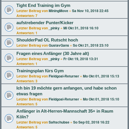
Tight End Training im Gym
Letzter Beitrag von
MiningMove
«
Sa Nov 10, 2018 22:45
Antworten:
7
aufstrebender Punter/Kicker
Letzter Beitrag von
_pinky
«
Mi Okt 31, 2018 16:10
Antworten:
1
ShoulderPad OL Rutscht hoch
Letzter Beitrag von
GustavGans
«
So Okt 21, 2018 23:10
Fragen eines Anfänger (30 Jahre alt)
Letzter Beitrag von
_pinky
«
Fr Okt 19, 2018 13:31
Antworten:
1
Trainingsplan fürs Gym
Letzter Beitrag von
Fieldgoal-Returner
«
Mo Okt 01, 2018 15:13
Antworten:
3
Ich bin 19 möchte gern anfangen, und habe schon
etwas fragen
Letzter Beitrag von
Fieldgoal-Returner
«
Mo Okt 01, 2018 15:10
Antworten:
5
Anfänger in Alt-Herren-Mannschaft 35+ in Raum
Köln?
Letzter Beitrag von
Saftschubse
«
So Sep 02, 2018 16:22
Antworten:
5