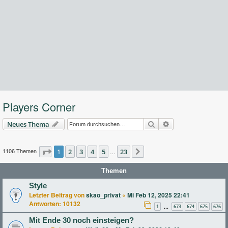
Players Corner
Suche
Erweiterte Suche
Neues Thema
1106 Themen
Seite
1
2
1
von
3
23
4
5
23
…
Nächste
Themen
Style
Letzter Beitrag von
skao_privat
«
Mi Feb 12, 2025 22:41
Antworten:
10132
1
673
674
675
676
…
Mit Ende 30 noch einsteigen?