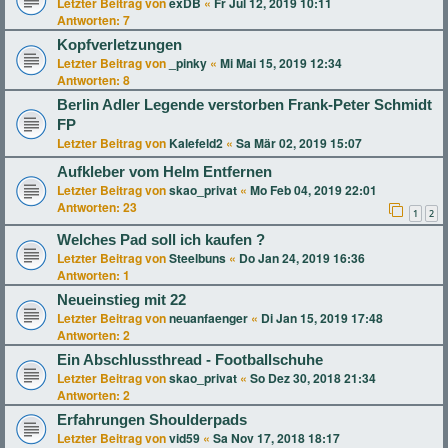
Letzter Beitrag von
exDB
«
Fr Jul 12, 2019 10:11
Antworten:
7
Kopfverletzungen
Letzter Beitrag von
_pinky
«
Mi Mai 15, 2019 12:34
Antworten:
8
Berlin Adler Legende verstorben Frank-Peter Schmidt
FP
Letzter Beitrag von
Kalefeld2
«
Sa Mär 02, 2019 15:07
Aufkleber vom Helm Entfernen
Letzter Beitrag von
skao_privat
«
Mo Feb 04, 2019 22:01
Antworten:
23
1
2
Welches Pad soll ich kaufen ?
Letzter Beitrag von
Steelbuns
«
Do Jan 24, 2019 16:36
Antworten:
1
Neueinstieg mit 22
Letzter Beitrag von
neuanfaenger
«
Di Jan 15, 2019 17:48
Antworten:
2
Ein Abschlussthread - Footballschuhe
Letzter Beitrag von
skao_privat
«
So Dez 30, 2018 21:34
Antworten:
2
Erfahrungen Shoulderpads
Letzter Beitrag von
vid59
«
Sa Nov 17, 2018 18:17