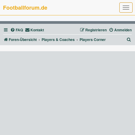
Footballforum.de
T
o
g
g
l
FAQ
Kontakt
Registrieren
Anmelden
e
n
a
S
Foren-Übersicht
Players & Coaches
Players Corner
v
u
i
g
c
a
t
h
i
e
o
n