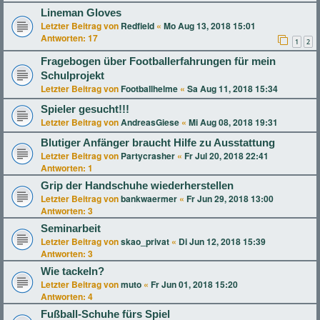
Lineman Gloves
Letzter Beitrag von
Redfield
«
Mo Aug 13, 2018 15:01
Antworten:
17
1
2
Fragebogen über Footballerfahrungen für mein
Schulprojekt
Letzter Beitrag von
Footballhelme
«
Sa Aug 11, 2018 15:34
Spieler gesucht!!!
Letzter Beitrag von
AndreasGiese
«
Mi Aug 08, 2018 19:31
Blutiger Anfänger braucht Hilfe zu Ausstattung
Letzter Beitrag von
Partycrasher
«
Fr Jul 20, 2018 22:41
Antworten:
1
Grip der Handschuhe wiederherstellen
Letzter Beitrag von
bankwaermer
«
Fr Jun 29, 2018 13:00
Antworten:
3
Seminarbeit
Letzter Beitrag von
skao_privat
«
Di Jun 12, 2018 15:39
Antworten:
3
Wie tackeln?
Letzter Beitrag von
muto
«
Fr Jun 01, 2018 15:20
Antworten:
4
Fußball-Schuhe fürs Spiel