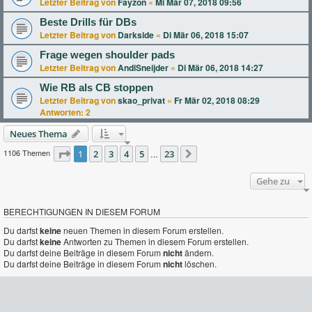
Letzter Beitrag von
Fayzon
«
Mi Mär 07, 2018 09:56
Beste Drills für DBs
Letzter Beitrag von
Darkside
«
Di Mär 06, 2018 15:07
Frage wegen shoulder pads
Letzter Beitrag von
AndiSneijder
«
Di Mär 06, 2018 14:27
Wie RB als CB stoppen
Letzter Beitrag von
skao_privat
«
Fr Mär 02, 2018 08:29
Antworten:
2
Neues Thema
1106 Themen
Seite
1
2
1
von
3
23
4
5
23
…
Nächste
Gehe zu
BERECHTIGUNGEN IN DIESEM FORUM
Du darfst
keine
neuen Themen in diesem Forum erstellen.
Du darfst
keine
Antworten zu Themen in diesem Forum erstellen.
Du darfst deine Beiträge in diesem Forum
nicht
ändern.
Du darfst deine Beiträge in diesem Forum
nicht
löschen.