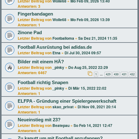
Letzter Beitrag von
Wolle68
«
Mo Feb 09, 2026 13:40
Antworten:
3
Fingerbandagen
Letzter Beitrag von
Wolle68
«
Mo Feb 09, 2026 13:39
Antworten:
1
2inone Pad
Letzter Beitrag von
Footballoma
«
Sa Dez 21, 2024 11:35
Football Ausrüstung bei adidas.de
Letzter Beitrag von
Etna
«
Di Jul 30, 2024 09:57
Bilder mit einem HÄ?
Letzter Beitrag von
_pinky
«
Do Aug 25, 2022 22:29
Antworten:
6467
1
429
430
431
432
…
Football richtig Snapen
Letzter Beitrag von
_pinky
«
Di Mär 15, 2022 22:02
Antworten:
1
ELFPA - Gründung einer Spielergewerkschaft
Letzter Beitrag von
skao_privat
«
Di Nov 09, 2021 20:14
Antworten:
1
Neueinstieg mit 23?
Letzter Beitrag von
Beatepau
«
So Feb 14, 2021 12:47
Antworten:
4
Zu kaputt um mit Football anzufangen?