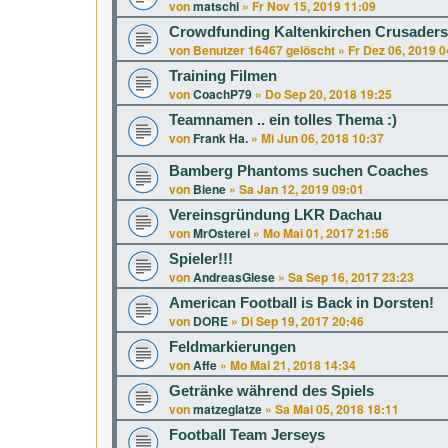
von
matschi
»
Fr Nov 15, 2019 11:09
Crowdfunding Kaltenkirchen Crusaders
von
Benutzer 16467 gelöscht
»
Fr Dez 06, 2019 0
Training Filmen
von
CoachP79
»
Do Sep 20, 2018 19:25
Teamnamen .. ein tolles Thema :)
von
Frank Ha.
»
Mi Jun 06, 2018 10:37
Bamberg Phantoms suchen Coaches
von
Biene
»
Sa Jan 12, 2019 09:01
Vereinsgründung LKR Dachau
von
MrOsterei
»
Mo Mai 01, 2017 21:56
Spieler!!!
von
AndreasGiese
»
Sa Sep 16, 2017 23:23
American Football is Back in Dorsten!
von
DORE
»
Di Sep 19, 2017 20:46
Feldmarkierungen
von
Affe
»
Mo Mai 21, 2018 14:34
Getränke während des Spiels
von
matzeglatze
»
Sa Mai 05, 2018 18:11
Football Team Jerseys