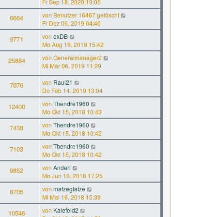
Fr Sep 18, 2020 19:05
von
Benutzer 16467 gelöscht
6664
Fr Dez 06, 2019 04:40
von
exDB
9771
Mo Aug 19, 2019 15:42
von
Generalmanager2
25884
Mi Mär 06, 2019 11:29
von
Raul21
7076
Do Feb 14, 2019 13:04
von
Thendre1960
12400
Mo Okt 15, 2018 10:43
von
Thendre1960
7438
Mo Okt 15, 2018 10:42
von
Thendre1960
7103
Mo Okt 15, 2018 10:42
von
Anderl
9852
Mo Jun 18, 2018 17:25
von
matzeglatze
8705
Mi Mai 16, 2018 15:39
von
Kalefeld2
10546