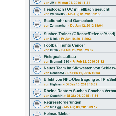
von
JM
»
Mi Aug 24, 2016 11:31
Headcoach / OC in Fellbach gesucht!
von
Warrior85
»
Mo Aug 01, 2016 12:50
Stadionuhr und Gameclock
von
Zeitmacher
»
Do Jan 12, 2012 18:04
Suchen Trainer (Offense/Defense/Head)
von
N1ck
»
Fr Jun 10, 2016 20:31
Football Fights Cancer
von
DE96
»
Sa Mai 28, 2016 23:02
Fieldgoals aufbau
von
Brummi1980
»
Fr Feb 12, 2016 08:32
Neues Team im Südwesten von Schleswi
von
CoachMJ
»
Do Feb 11, 2016 10:03
Effekt von NFL-Übertragung auf ProS
von
Highnen
»
Di Dez 15, 2015 16:39
Rheine Raptors Suchen Coaches Verba
von
Coach H.
»
Di Okt 06, 2015 17:54
Regressforderungen
von
Mr. Egg
»
Mo Aug 03, 2015 09:17
Helmaufkleber