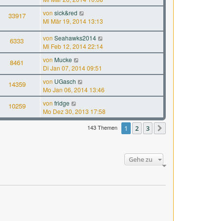
von
sick&red
33917
Mi Mär 19, 2014 13:13
von
Seahawks2014
6333
Mi Feb 12, 2014 22:14
von
Mucke
8461
Di Jan 07, 2014 09:51
von
UGasch
14359
Mo Jan 06, 2014 13:46
von
fridge
10259
Mo Dez 30, 2013 17:58
143 Themen
1
2
3
Nächste
Gehe zu