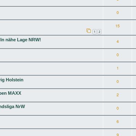
0
15
1
2
 In nähe Lage NRW!
4
0
1
g Holstein
0
ieben MAXX
2
ndsliga NrW
0
6
9