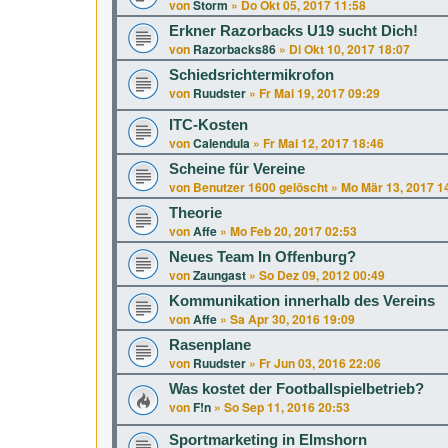
von
Storm
»
Do Okt 05, 2017 11:58
Erkner Razorbacks U19 sucht Dich!
von
Razorbacks86
»
Di Okt 10, 2017 18:07
Schiedsrichtermikrofon
von
Ruudster
»
Fr Mai 19, 2017 09:29
ITC-Kosten
von
Calendula
»
Fr Mai 12, 2017 18:46
Scheine für Vereine
von
Benutzer 1600 gelöscht
»
Mo Mär 13, 2017 1
Theorie
von
Affe
»
Mo Feb 20, 2017 02:53
Neues Team In Offenburg?
von
Zaungast
»
So Dez 09, 2012 00:49
Kommunikation innerhalb des Vereins
von
Affe
»
Sa Apr 30, 2016 19:09
Rasenplane
von
Ruudster
»
Fr Jun 03, 2016 22:06
Was kostet der Footballspielbetrieb?
von
F!n
»
So Sep 11, 2016 20:53
Sportmarketing in Elmshorn