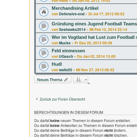
von
Hase
»
So Jan 08, 2012 19:52
Merchandising Artikel
von
Defensive-end
»
Di Jul 17, 2012 08:52
Gründung eines Jugend Football Teams
von
Seahawks2014
»
Mi Feb 12, 2014 22:14
Wer im Vogtland hat Lust zum Football 
von
Mucke
»
Fr Dez 20, 2013 09:39
Feld einmessen
von
UGasch
»
Do Jan 02, 2014 12:00
Hudl
von
wallo55
»
Mi Nov 27, 2013 08:32
Neues Thema
Zurück zur Foren-Übersicht
BERECHTIGUNGEN IN DIESEM FORUM
Du darfst
keine
neuen Themen in diesem Forum erstellen.
Du darfst
keine
Antworten zu Themen in diesem Forum erstell
Du darfst deine Beiträge in diesem Forum
nicht
ändern.
Du darfst deine Beiträge in diesem Forum
nicht
löschen.