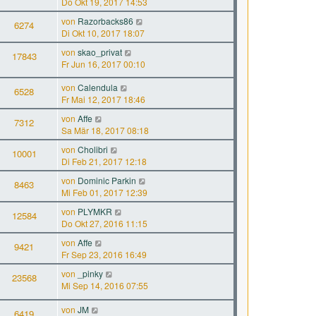
Do Okt 19, 2017 14:53
von
Razorbacks86
6274
Di Okt 10, 2017 18:07
von
skao_privat
17843
Fr Jun 16, 2017 00:10
von
Calendula
6528
Fr Mai 12, 2017 18:46
von
Affe
7312
Sa Mär 18, 2017 08:18
von
Cholibri
10001
Di Feb 21, 2017 12:18
von
Dominic Parkin
8463
Mi Feb 01, 2017 12:39
von
PLYMKR
12584
Do Okt 27, 2016 11:15
von
Affe
9421
Fr Sep 23, 2016 16:49
von
_pinky
23568
Mi Sep 14, 2016 07:55
von
JM
6419