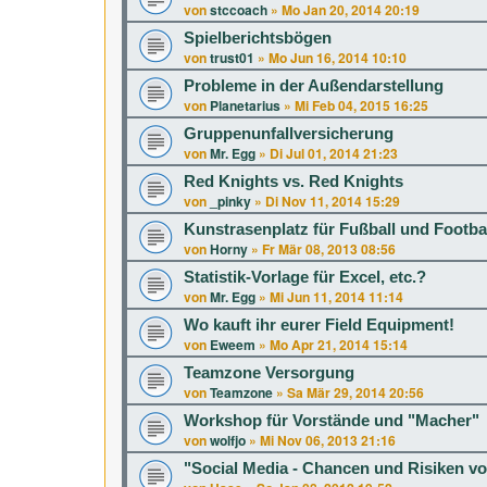
von
stccoach
»
Mo Jan 20, 2014 20:19
Spielberichtsbögen
von
trust01
»
Mo Jun 16, 2014 10:10
Probleme in der Außendarstellung
von
Planetarius
»
Mi Feb 04, 2015 16:25
Gruppenunfallversicherung
von
Mr. Egg
»
Di Jul 01, 2014 21:23
Red Knights vs. Red Knights
von
_pinky
»
Di Nov 11, 2014 15:29
Kunstrasenplatz für Fußball und Footba
von
Horny
»
Fr Mär 08, 2013 08:56
Statistik-Vorlage für Excel, etc.?
von
Mr. Egg
»
Mi Jun 11, 2014 11:14
Wo kauft ihr eurer Field Equipment!
von
Eweem
»
Mo Apr 21, 2014 15:14
Teamzone Versorgung
von
Teamzone
»
Sa Mär 29, 2014 20:56
Workshop für Vorstände und "Macher"
von
wolfjo
»
Mi Nov 06, 2013 21:16
"Social Media - Chancen und Risiken v