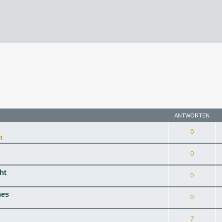
rweiterte Suche
ANTWORTEN
0
1
0
ht
0
hes
0
7