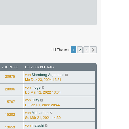
143 Themen
1
2
3
Nächste
ZUGRIFFE
LETZTER BEITRAG
von
Starnberg Argonauts
20675
Mo Dez 23, 2024 13:51
von
fridge
28096
Do Mai 12, 2022 13:04
von
Gray
15767
Di Feb 01, 2022 20:44
von
Methadron
15282
So Mär 21, 2021 14:39
von
matschi
13653