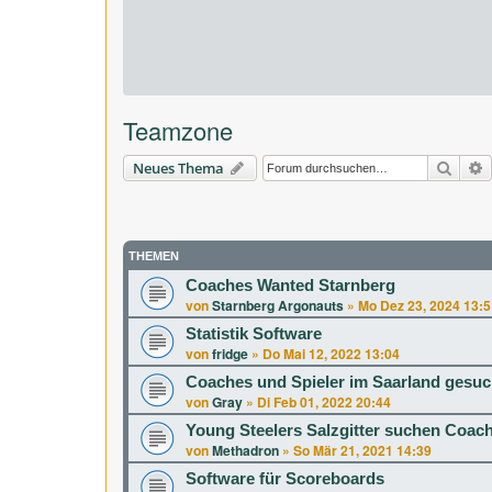
Teamzone
Suche
E
Neues Thema
THEMEN
Coaches Wanted Starnberg
von
Starnberg Argonauts
»
Mo Dez 23, 2024 13:5
Statistik Software
von
fridge
»
Do Mai 12, 2022 13:04
Coaches und Spieler im Saarland gesuc
von
Gray
»
Di Feb 01, 2022 20:44
Young Steelers Salzgitter suchen Coac
von
Methadron
»
So Mär 21, 2021 14:39
Software für Scoreboards