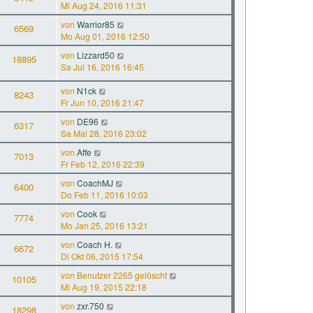
Mi Aug 24, 2016 11:31
von
Warrior85
6569
Mo Aug 01, 2016 12:50
von
Lizzard50
18895
Sa Jul 16, 2016 16:45
von
N1ck
8243
Fr Jun 10, 2016 21:47
von
DE96
6317
Sa Mai 28, 2016 23:02
von
Affe
7013
Fr Feb 12, 2016 22:39
von
CoachMJ
6400
Do Feb 11, 2016 10:03
von
Cook
7774
Mo Jan 25, 2016 13:21
von
Coach H.
6672
Di Okt 06, 2015 17:54
von
Benutzer 2265 gelöscht
10105
Mi Aug 19, 2015 22:18
von
zxr.750
18298