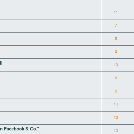
11
7
8
0
ll
13
6
2
14
12
on Facebook & Co."
13