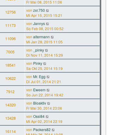
Fr Mai 08, 2015 11:06
von
zxr.750
12756
Mi Apr 15, 2015 15:21
von
Jannys
11173
So Feb 08, 2015 00:52
von
altermann
11096
Mi Jan 28, 2015 11:05
von
_pinky
7005
Di Nov 11, 2014 15:29
von
Pinky
18541
Sa Okt 25, 2014 15:19
von
Mr. Egg
10622
Di Jul 01, 2014 21:21
von
Eweem
7912
So Jun 22, 2014 19:42
von
Bioaktiv
14320
Fr Mai 30, 2014 23:06
von
Ossi84
13428
Mi Apr 02, 2014 22:19
von
Packers82
16114
Mi Mär 26, 2014 10:08