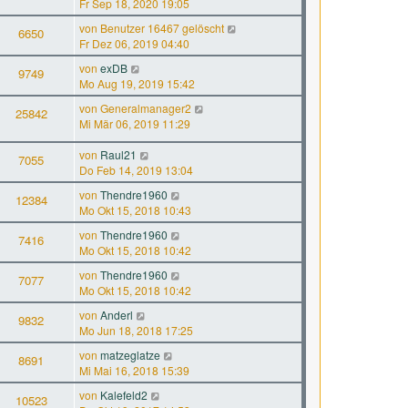
Fr Sep 18, 2020 19:05
von
Benutzer 16467 gelöscht
6650
Fr Dez 06, 2019 04:40
von
exDB
9749
Mo Aug 19, 2019 15:42
von
Generalmanager2
25842
Mi Mär 06, 2019 11:29
von
Raul21
7055
Do Feb 14, 2019 13:04
von
Thendre1960
12384
Mo Okt 15, 2018 10:43
von
Thendre1960
7416
Mo Okt 15, 2018 10:42
von
Thendre1960
7077
Mo Okt 15, 2018 10:42
von
Anderl
9832
Mo Jun 18, 2018 17:25
von
matzeglatze
8691
Mi Mai 16, 2018 15:39
von
Kalefeld2
10523