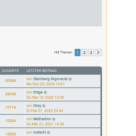
143 Themen
1
2
3
Nächste
ZUGRIFFE
LETZTER BEITRAG
von
Starnberg Argonauts
20599
Mo Dez 23, 2024 13:51
von
fridge
28048
Do Mai 12, 2022 13:04
von
Gray
15719
Di Feb 01, 2022 20:44
von
Methadron
15264
So Mär 21, 2021 14:39
von
matschi
13629