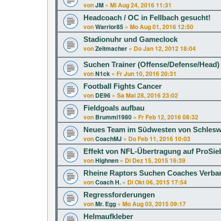
von
JM
»
Mi Aug 24, 2016 11:31
Headcoach / OC in Fellbach gesucht!
von
Warrior85
»
Mo Aug 01, 2016 12:50
Stadionuhr und Gameclock
von
Zeitmacher
»
Do Jan 12, 2012 18:04
Suchen Trainer (Offense/Defense/Head)
von
N1ck
»
Fr Jun 10, 2016 20:31
Football Fights Cancer
von
DE96
»
Sa Mai 28, 2016 23:02
Fieldgoals aufbau
von
Brummi1980
»
Fr Feb 12, 2016 08:32
Neues Team im Südwesten von Schleswi
von
CoachMJ
»
Do Feb 11, 2016 10:03
Effekt von NFL-Übertragung auf ProS
von
Highnen
»
Di Dez 15, 2015 16:39
Rheine Raptors Suchen Coaches Verba
von
Coach H.
»
Di Okt 06, 2015 17:54
Regressforderungen
von
Mr. Egg
»
Mo Aug 03, 2015 09:17
Helmaufkleber