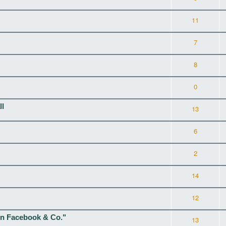
11
7
8
0
ll
13
6
2
14
12
on Facebook & Co."
13