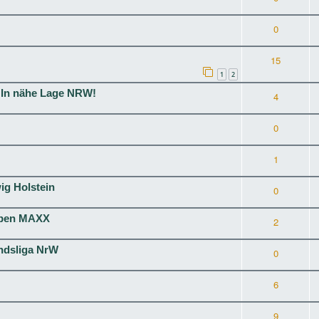
0
15
1
2
 In nähe Lage NRW!
4
0
1
g Holstein
0
ieben MAXX
2
ndsliga NrW
0
6
9