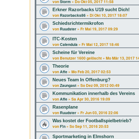
von
Storm
»
Do Okt 05, 2017 11:58
Erkner Razorbacks U19 sucht Dich!
von
Razorbacks86
»
Di Okt 10, 2017 18:07
Schiedsrichtermikrofon
von
Ruudster
»
Fr Mai 19, 2017 09:29
ITC-Kosten
von
Calendula
»
Fr Mai 12, 2017 18:46
Scheine für Vereine
von
Benutzer 1600 gelöscht
»
Mo Mär 13, 2017 1
Theorie
von
Affe
»
Mo Feb 20, 2017 02:53
Neues Team In Offenburg?
von
Zaungast
»
So Dez 09, 2012 00:49
Kommunikation innerhalb des Vereins
von
Affe
»
Sa Apr 30, 2016 19:09
Rasenplane
von
Ruudster
»
Fr Jun 03, 2016 22:06
Was kostet der Footballspielbetrieb?
von
F!n
»
So Sep 11, 2016 20:53
Sportmarketing in Elmshorn