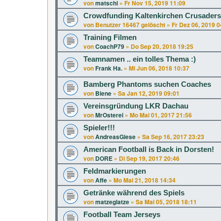
von
matschi
»
Fr Nov 15, 2019 11:09
Crowdfunding Kaltenkirchen Crusaders
von
Benutzer 16467 gelöscht
»
Fr Dez 06, 2019 0
Training Filmen
von
CoachP79
»
Do Sep 20, 2018 19:25
Teamnamen .. ein tolles Thema :)
von
Frank Ha.
»
Mi Jun 06, 2018 10:37
Bamberg Phantoms suchen Coaches
von
Biene
»
Sa Jan 12, 2019 09:01
Vereinsgründung LKR Dachau
von
MrOsterei
»
Mo Mai 01, 2017 21:56
Spieler!!!
von
AndreasGiese
»
Sa Sep 16, 2017 23:23
American Football is Back in Dorsten!
von
DORE
»
Di Sep 19, 2017 20:46
Feldmarkierungen
von
Affe
»
Mo Mai 21, 2018 14:34
Getränke während des Spiels
von
matzeglatze
»
Sa Mai 05, 2018 18:11
Football Team Jerseys