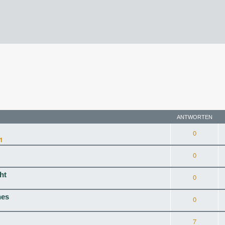
rweiterte Suche
ANTWORTEN
0
1
0
ht
0
hes
0
7