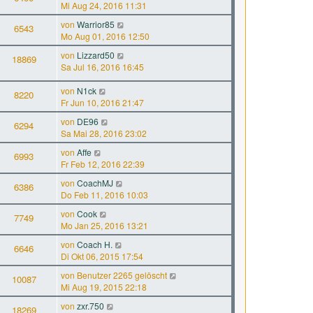
Mi Aug 24, 2016 11:31
von
Warrior85
6543
Mo Aug 01, 2016 12:50
von
Lizzard50
18869
Sa Jul 16, 2016 16:45
von
N1ck
8220
Fr Jun 10, 2016 21:47
von
DE96
6294
Sa Mai 28, 2016 23:02
von
Affe
6993
Fr Feb 12, 2016 22:39
von
CoachMJ
6386
Do Feb 11, 2016 10:03
von
Cook
7749
Mo Jan 25, 2016 13:21
von
Coach H.
6646
Di Okt 06, 2015 17:54
von
Benutzer 2265 gelöscht
10087
Mi Aug 19, 2015 22:18
von
zxr.750
18269