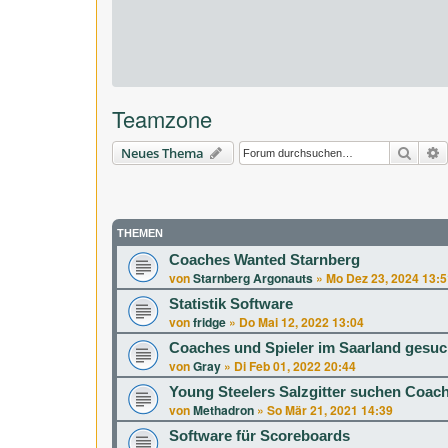
Teamzone
Suche
E
Neues Thema
THEMEN
Coaches Wanted Starnberg
von
Starnberg Argonauts
»
Mo Dez 23, 2024 13:5
Statistik Software
von
fridge
»
Do Mai 12, 2022 13:04
Coaches und Spieler im Saarland gesuc
von
Gray
»
Di Feb 01, 2022 20:44
Young Steelers Salzgitter suchen Coac
von
Methadron
»
So Mär 21, 2021 14:39
Software für Scoreboards