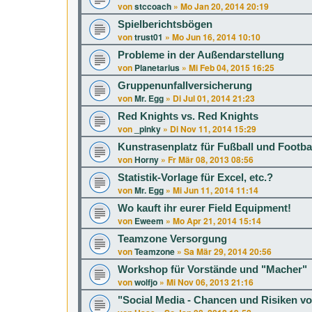
von
stccoach
»
Mo Jan 20, 2014 20:19
Spielberichtsbögen
von
trust01
»
Mo Jun 16, 2014 10:10
Probleme in der Außendarstellung
von
Planetarius
»
Mi Feb 04, 2015 16:25
Gruppenunfallversicherung
von
Mr. Egg
»
Di Jul 01, 2014 21:23
Red Knights vs. Red Knights
von
_pinky
»
Di Nov 11, 2014 15:29
Kunstrasenplatz für Fußball und Footba
von
Horny
»
Fr Mär 08, 2013 08:56
Statistik-Vorlage für Excel, etc.?
von
Mr. Egg
»
Mi Jun 11, 2014 11:14
Wo kauft ihr eurer Field Equipment!
von
Eweem
»
Mo Apr 21, 2014 15:14
Teamzone Versorgung
von
Teamzone
»
Sa Mär 29, 2014 20:56
Workshop für Vorstände und "Macher"
von
wolfjo
»
Mi Nov 06, 2013 21:16
"Social Media - Chancen und Risiken v