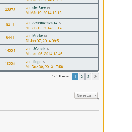
von
sick&red
33872
Mi Mär 19, 2014 13:13
von
Seahawks2014
6311
Mi Feb 12, 2014 22:14
von
Mucke
8441
Di Jan 07, 2014 09:51
von
UGasch
14334
Mo Jan 06, 2014 13:46
von
fridge
10235
Mo Dez 30, 2013 17:58
143 Themen
1
2
3
Nächste
Gehe zu