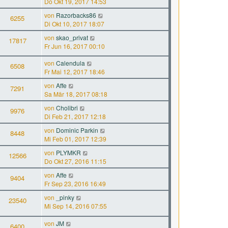
Do Okt 19, 2017 14:53
von
Razorbacks86
6255
Di Okt 10, 2017 18:07
von
skao_privat
17817
Fr Jun 16, 2017 00:10
von
Calendula
6508
Fr Mai 12, 2017 18:46
von
Affe
7291
Sa Mär 18, 2017 08:18
von
Cholibri
9976
Di Feb 21, 2017 12:18
von
Dominic Parkin
8448
Mi Feb 01, 2017 12:39
von
PLYMKR
12566
Do Okt 27, 2016 11:15
von
Affe
9404
Fr Sep 23, 2016 16:49
von
_pinky
23540
Mi Sep 14, 2016 07:55
von
JM
6400