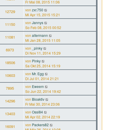
Fr Mai 08, 2015 11:06
von
zxr.750
12729
Mi Apr 15, 2015 15:21
von
Jannys
11150
So Feb 08, 2015 00:52
von
altermann
11081
Mi Jan 28, 2015 11:05
von
_pinky
6973
Di Nov 11, 2014 15:29
von
Pinky
18506
Sa Okt 25, 2014 15:19
von
Mr. Egg
10603
Di Jul 01, 2014 21:21
von
Eweem
7895
So Jun 22, 2014 19:42
von
Bioaktiv
14296
Fr Mai 30, 2014 23:06
von
Ossi84
13403
Mi Apr 02, 2014 22:19
von
Packers82
16091
Mi Mär 26, 2014 10:08