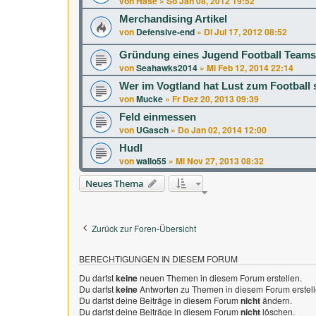
von
Hase
»
So Jan 08, 2012 19:52
Merchandising Artikel
von
Defensive-end
»
Di Jul 17, 2012 08:52
Gründung eines Jugend Football Teams
von
Seahawks2014
»
Mi Feb 12, 2014 22:14
Wer im Vogtland hat Lust zum Football 
von
Mucke
»
Fr Dez 20, 2013 09:39
Feld einmessen
von
UGasch
»
Do Jan 02, 2014 12:00
Hudl
von
wallo55
»
Mi Nov 27, 2013 08:32
Neues Thema
Zurück zur Foren-Übersicht
BERECHTIGUNGEN IN DIESEM FORUM
Du darfst
keine
neuen Themen in diesem Forum erstellen.
Du darfst
keine
Antworten zu Themen in diesem Forum erstell
Du darfst deine Beiträge in diesem Forum
nicht
ändern.
Du darfst deine Beiträge in diesem Forum
nicht
löschen.