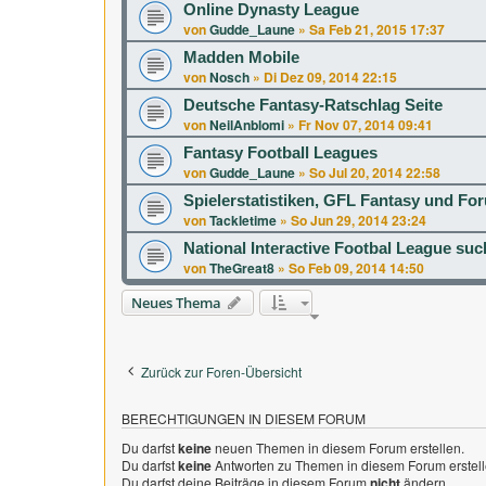
Online Dynasty League
von
Gudde_Laune
»
Sa Feb 21, 2015 17:37
Madden Mobile
von
Nosch
»
Di Dez 09, 2014 22:15
Deutsche Fantasy-Ratschlag Seite
von
NeilAnblomi
»
Fr Nov 07, 2014 09:41
Fantasy Football Leagues
von
Gudde_Laune
»
So Jul 20, 2014 22:58
Spielerstatistiken, GFL Fantasy und Fo
von
Tackletime
»
So Jun 29, 2014 23:24
National Interactive Footbal League su
von
TheGreat8
»
So Feb 09, 2014 14:50
Neues Thema
Zurück zur Foren-Übersicht
BERECHTIGUNGEN IN DIESEM FORUM
Du darfst
keine
neuen Themen in diesem Forum erstellen.
Du darfst
keine
Antworten zu Themen in diesem Forum erstell
Du darfst deine Beiträge in diesem Forum
nicht
ändern.