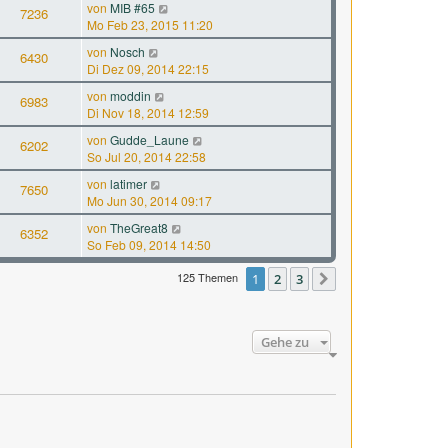
von
MIB #65
7236
Mo Feb 23, 2015 11:20
von
Nosch
6430
Di Dez 09, 2014 22:15
von
moddin
6983
Di Nov 18, 2014 12:59
von
Gudde_Laune
6202
So Jul 20, 2014 22:58
von
latimer
7650
Mo Jun 30, 2014 09:17
von
TheGreat8
6352
So Feb 09, 2014 14:50
125 Themen
1
2
3
Nächste
Gehe zu