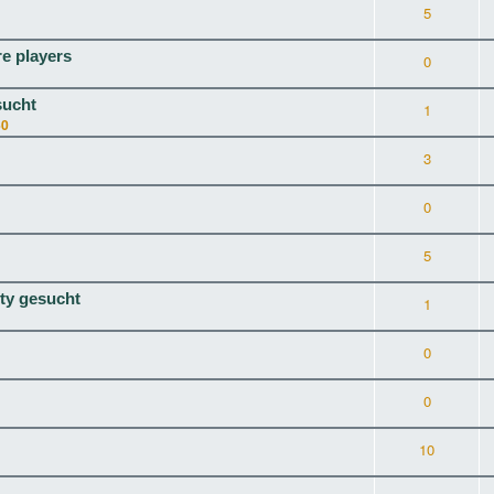
5
re players
0
sucht
1
50
3
0
5
ty gesucht
1
0
0
10