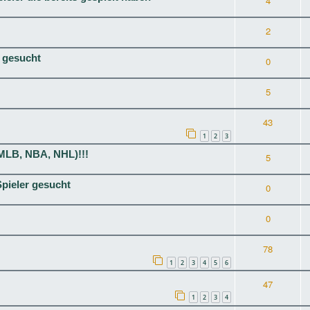
4
2
N gesucht
0
5
43
1
2
3
MLB, NBA, NHL)!!!
5
Spieler gesucht
0
0
78
1
2
3
4
5
6
47
1
2
3
4