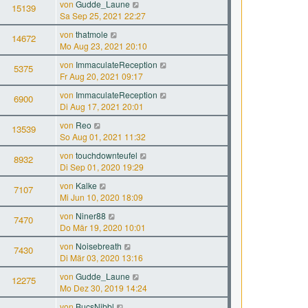
von
Gudde_Laune
15139
Sa Sep 25, 2021 22:27
von
thatmole
14672
Mo Aug 23, 2021 20:10
von
ImmaculateReception
5375
Fr Aug 20, 2021 09:17
von
ImmaculateReception
6900
Di Aug 17, 2021 20:01
von
Reo
13539
So Aug 01, 2021 11:32
von
touchdownteufel
8932
Di Sep 01, 2020 19:29
von
Kalke
7107
Mi Jun 10, 2020 18:09
von
Niner88
7470
Do Mär 19, 2020 10:01
von
Noisebreath
7430
Di Mär 03, 2020 13:16
von
Gudde_Laune
12275
Mo Dez 30, 2019 14:24
von
BucsNibbl