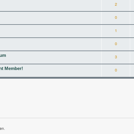
2
0
1
0
rum
3
cht Member!
0
en.