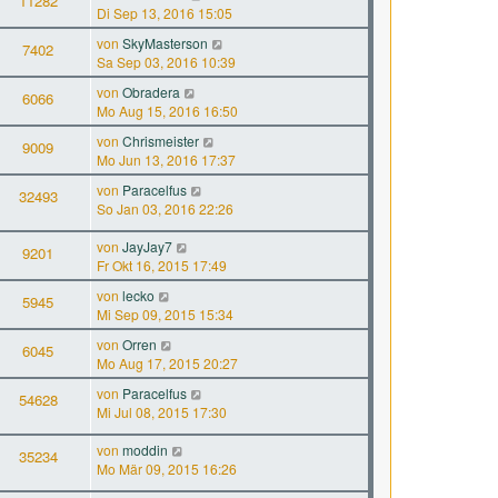
11282
Di Sep 13, 2016 15:05
von
SkyMasterson
7402
Sa Sep 03, 2016 10:39
von
Obradera
6066
Mo Aug 15, 2016 16:50
von
Chrismeister
9009
Mo Jun 13, 2016 17:37
von
Paracelfus
32493
So Jan 03, 2016 22:26
von
JayJay7
9201
Fr Okt 16, 2015 17:49
von
lecko
5945
Mi Sep 09, 2015 15:34
von
Orren
6045
Mo Aug 17, 2015 20:27
von
Paracelfus
54628
Mi Jul 08, 2015 17:30
von
moddin
35234
Mo Mär 09, 2015 16:26