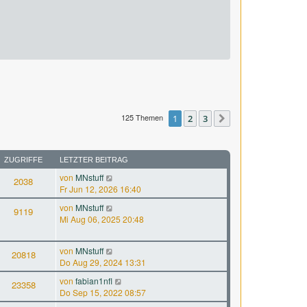
125 Themen
1
2
3
Nächste
ZUGRIFFE
LETZTER BEITRAG
von
MNstuff
2038
Fr Jun 12, 2026 16:40
von
MNstuff
9119
Mi Aug 06, 2025 20:48
von
MNstuff
20818
Do Aug 29, 2024 13:31
von
fabian1nfl
23358
Do Sep 15, 2022 08:57