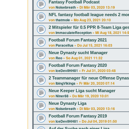
Fantasy Football Podcast
von
Noisebreath
»
Di Mär 03, 2020 13:19
NFL fantasy football league needs 2 mo
von
thatmole
»
Mo Aug 23, 2021 20:10
2 Mitspieler für 0.5 PPR 8-Team Liga ge
von
ImmaculateReception
»
Mi Aug 18, 2021 14:
Football Forum Fantasy 2021
von
Paracelfus
»
Do Jul 15, 2021 16:03
Neue Dynasty sucht Manager
von
Reo
»
So Aug 01, 2021 11:32
Football Forum Fantasy 2020
von
IceDevilHH81
»
Fr Jul 31, 2020 03:48
2 Teammanager für neue Offense Dynas
von
IbingVikings
»
Fr Mär 20, 2020 07:14
Neue Keeper Liga sucht Manager
von
Niner88
»
Do Mär 19, 2020 10:01
Neue Dynasty Liga
von
Noisebreath
»
Di Mär 03, 2020 13:16
Football Forum Fantasy 2019
von
IceDevilHH81
»
Do Jul 04, 2019 01:50
Auf der Suche nach einer Liga