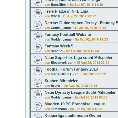
von
BucsNibbl
»
Sa Sep 07, 2019 11:20
Freie Plätze in NFL Liga
von
GW19
»
Di Aug 27, 2019 22:17
Derrius Guice signed Jersey - Fantasy 
von
Gudde_Laune
»
Di Jul 16, 2019 03:18
Fantasy Football Website
von
Gudde_Laune
»
Sa Feb 02, 2019 19:23
Fantasy Week 5
von
Schetto
»
Mo Okt 08, 2018 18:04
Neue Superflex-Liga sucht Mitspieler
von
BleedingGreen
»
Di Aug 28, 2018 22:24
Football Forum Fantasy 2018
von
IceDevilHH81
»
Fr Jul 06, 2018 07:12
Suchen Mitspieler
von
Bruno
»
Do Aug 16, 2018 18:33
Neue Dynasty League Sucht Mitspieler
von
Gudde_Laune
»
Mo Jul 30, 2018 00:13
Madden 19 PC Franchise League
von
05mcnabb
»
So Jun 24, 2018 15:11
Keeperliga sucht neuen Owner