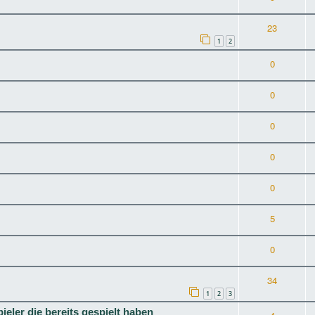
23
1
2
0
0
0
0
0
5
0
34
1
2
3
eler die bereits gespielt haben