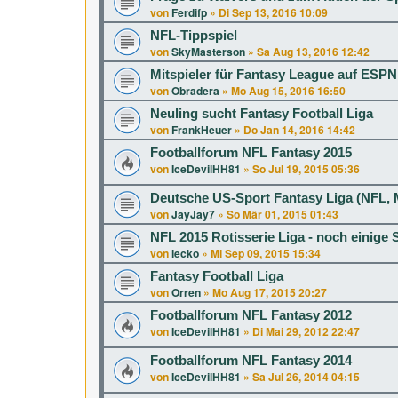
von
Ferdifp
»
Di Sep 13, 2016 10:09
NFL-Tippspiel
von
SkyMasterson
»
Sa Aug 13, 2016 12:42
Mitspieler für Fantasy League auf ESP
von
Obradera
»
Mo Aug 15, 2016 16:50
Neuling sucht Fantasy Football Liga
von
FrankHeuer
»
Do Jan 14, 2016 14:42
Footballforum NFL Fantasy 2015
von
IceDevilHH81
»
So Jul 19, 2015 05:36
Deutsche US-Sport Fantasy Liga (NFL, 
von
JayJay7
»
So Mär 01, 2015 01:43
NFL 2015 Rotisserie Liga - noch einige 
von
lecko
»
Mi Sep 09, 2015 15:34
Fantasy Football Liga
von
Orren
»
Mo Aug 17, 2015 20:27
Footballforum NFL Fantasy 2012
von
IceDevilHH81
»
Di Mai 29, 2012 22:47
Footballforum NFL Fantasy 2014
von
IceDevilHH81
»
Sa Jul 26, 2014 04:15