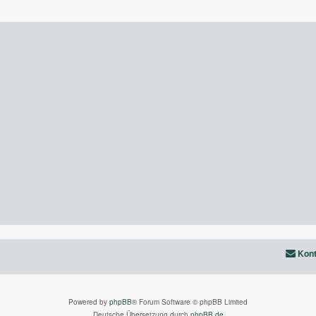
Kont
Powered by
phpBB
® Forum Software © phpBB Limited
Deutsche Übersetzung durch
phpBB.de