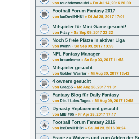
von
touchdownteufel
»
Do Jul 14, 2016 20:00
Football Forum Fantasy 2017
von
IceDevilHH81
»
Di Jul 25, 2017 17:01
Mitspieler für Mini-Game gesucht!
von
F-Jay
»
Sa Sep 09, 2017 22:22
Noch 5 freie Plätze in aktiver Liga
von
twohn
»
So Sep 03, 2017 13:53
NFL Fantasy Manager
von
brauniestar
»
So Sep 03, 2017 11:58
Mitspieler gesucht
von
Golden Warrior
»
Mi Aug 30, 2017 13:42
4 owners gesucht
von
Greg55
»
Mo Aug 28, 2017 11:31
Fantasy Blog für Daily Fantasy
von
Die-11-des-Tages
»
Mi Aug 09, 2017 12:58
Dynasty Replacement gesucht
von
MIB #65
»
Fr Apr 28, 2017 17:17
Football Forum Fantasy 2016
von
IceDevilHH81
»
Sa Jul 23, 2016 08:24
Frage zu Waivers und zum Adden der Spi