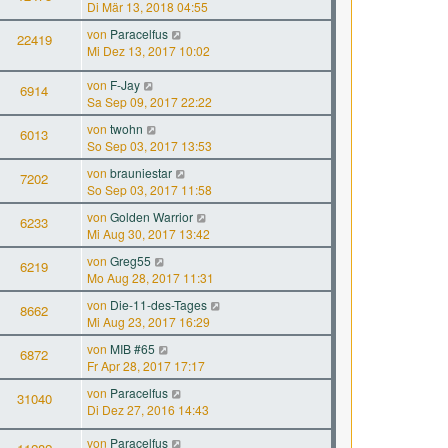
Di Mär 13, 2018 04:55
von
Paracelfus
22419
Mi Dez 13, 2017 10:02
von
F-Jay
6914
Sa Sep 09, 2017 22:22
von
twohn
6013
So Sep 03, 2017 13:53
von
brauniestar
7202
So Sep 03, 2017 11:58
von
Golden Warrior
6233
Mi Aug 30, 2017 13:42
von
Greg55
6219
Mo Aug 28, 2017 11:31
von
Die-11-des-Tages
8662
Mi Aug 23, 2017 16:29
von
MIB #65
6872
Fr Apr 28, 2017 17:17
von
Paracelfus
31040
Di Dez 27, 2016 14:43
von
Paracelfus