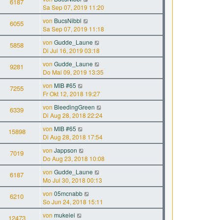
6187
Sa Sep 07, 2019 11:20
von
BucsNibbl
6055
Sa Sep 07, 2019 11:18
von
Gudde_Laune
5858
Di Jul 16, 2019 03:18
von
Gudde_Laune
9281
Do Mai 09, 2019 13:35
von
MIB #65
7255
Fr Okt 12, 2018 19:27
von
BleedingGreen
6339
Di Aug 28, 2018 22:24
von
MIB #65
15898
Di Aug 28, 2018 17:54
von
Jappson
7019
Do Aug 23, 2018 10:08
von
Gudde_Laune
6187
Mo Jul 30, 2018 00:13
von
05mcnabb
6210
So Jun 24, 2018 15:11
von
mukeiei
12473