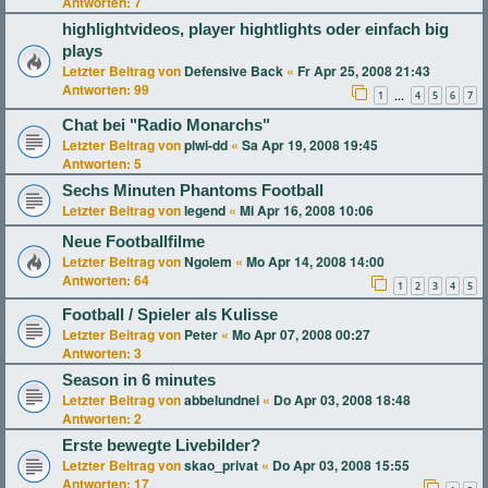
Antworten:
7
highlightvideos, player hightlights oder einfach big
plays
Letzter Beitrag von
Defensive Back
«
Fr Apr 25, 2008 21:43
Antworten:
99
1
4
5
6
7
…
Chat bei "Radio Monarchs"
Letzter Beitrag von
piwi-dd
«
Sa Apr 19, 2008 19:45
Antworten:
5
Sechs Minuten Phantoms Football
Letzter Beitrag von
legend
«
Mi Apr 16, 2008 10:06
Neue Footballfilme
Letzter Beitrag von
Ngolem
«
Mo Apr 14, 2008 14:00
Antworten:
64
1
2
3
4
5
Football / Spieler als Kulisse
Letzter Beitrag von
Peter
«
Mo Apr 07, 2008 00:27
Antworten:
3
Season in 6 minutes
Letzter Beitrag von
abbelundnei
«
Do Apr 03, 2008 18:48
Antworten:
2
Erste bewegte Livebilder?
Letzter Beitrag von
skao_privat
«
Do Apr 03, 2008 15:55
Antworten:
17