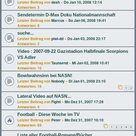
Letzter Beitrag von
dash
«
Do Jan 10, 2008 12:14
Antworten:
3
Sendetermin D-Max Doku Nationalmannschaft
Letzter Beitrag von
Marcus
«
So Jan 06, 2008 19:41
Antworten:
8
suche...
Letzter Beitrag von
piwi-dd
«
Do Jan 03, 2008 22:17
Antworten:
2
Video : 2007-09-22 Gazistadion Halbfinale Scorpions
VS Adler
Letzter Beitrag von
Taunsend
«
Mi Jan 02, 2008 10:41
Antworten:
10
Bowlwahnsinn bei NASN!
Letzter Beitrag von
Nobody
«
Di Jan 01, 2008 23:10
Antworten:
16
1
2
Lateral Video auf NASN...
Letzter Beitrag von
Fighti
«
Mo Dez 31, 2007 17:29
Antworten:
4
Football - Diese Woche im TV
Letzter Beitrag von
Peter
«
Mo Dez 31, 2007 10:10
Antworten:
69
1
2
3
4
5
Liste aller Football-Romane/Bücher