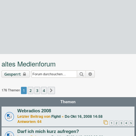
altes Medienforum
Suche
Erweiterte Suche
Gesperrt
176 Themen
1
2
3
4
Nächste
Themen
Webradios 2008
Letzter Beitrag von
Fighti
«
Do Okt 16, 2008 14:58
Antworten:
64
1
2
3
4
5
Darf ich mich kurz aufregen?