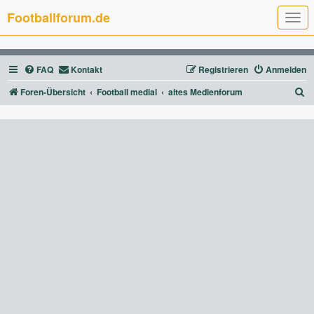
Footballforum.de
T
o
g
g
l
FAQ
Kontakt
Registrieren
Anmelden
e
n
a
S
Foren-Übersicht
Football medial
altes Medienforum
v
u
i
g
c
a
t
h
i
e
o
n