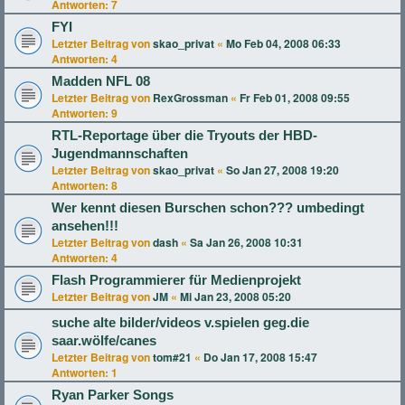
Antworten:
7
FYI
Letzter Beitrag von
skao_privat
«
Mo Feb 04, 2008 06:33
Antworten:
4
Madden NFL 08
Letzter Beitrag von
RexGrossman
«
Fr Feb 01, 2008 09:55
Antworten:
9
RTL-Reportage über die Tryouts der HBD-
Jugendmannschaften
Letzter Beitrag von
skao_privat
«
So Jan 27, 2008 19:20
Antworten:
8
Wer kennt diesen Burschen schon??? umbedingt
ansehen!!!
Letzter Beitrag von
dash
«
Sa Jan 26, 2008 10:31
Antworten:
4
Flash Programmierer für Medienprojekt
Letzter Beitrag von
JM
«
Mi Jan 23, 2008 05:20
suche alte bilder/videos v.spielen geg.die
saar.wölfe/canes
Letzter Beitrag von
tom#21
«
Do Jan 17, 2008 15:47
Antworten:
1
Ryan Parker Songs