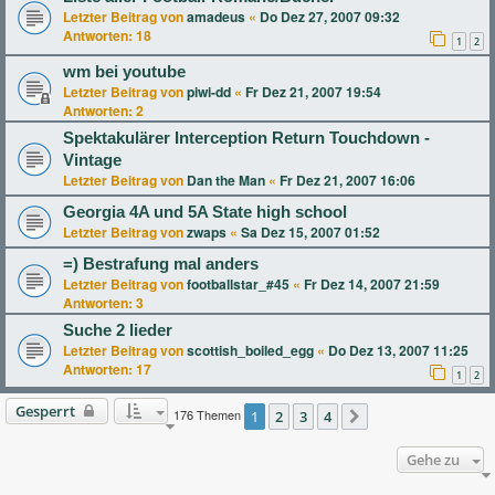
Letzter Beitrag von
amadeus
«
Do Dez 27, 2007 09:32
Antworten:
18
1
2
wm bei youtube
Letzter Beitrag von
piwi-dd
«
Fr Dez 21, 2007 19:54
Antworten:
2
Spektakulärer Interception Return Touchdown -
Vintage
Letzter Beitrag von
Dan the Man
«
Fr Dez 21, 2007 16:06
Georgia 4A und 5A State high school
Letzter Beitrag von
zwaps
«
Sa Dez 15, 2007 01:52
=) Bestrafung mal anders
Letzter Beitrag von
footballstar_#45
«
Fr Dez 14, 2007 21:59
Antworten:
3
Suche 2 lieder
Letzter Beitrag von
scottish_boiled_egg
«
Do Dez 13, 2007 11:25
Antworten:
17
1
2
Gesperrt
176 Themen
1
2
3
4
Nächste
Gehe zu