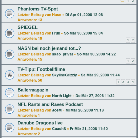
1
2
Phantoms TV-Spot
Letzter Beitrag von
Hase
«
Di Apr 01, 2008 12:08
Antworten:
13
SPIEGEL
Letzter Beitrag von
Frub
«
So Mär 30, 2008 15:04
Antworten:
19
1
2
NASN bei noch jemand tot...?
Letzter Beitrag von
skao_privat
«
So Mär 30, 2008 14:22
Antworten:
15
1
2
TV-Tipp: Footballfilme
Letzter Beitrag von
SkylineGrizzly
«
Sa Mär 29, 2008 11:44
Antworten:
50
1
2
3
4
Ballermagazin
Letzter Beitrag von
North Light
«
Do Mär 27, 2008 11:32
NFL Rants and Raves Podcast
Letzter Beitrag von
JoeM
«
Mi Mär 26, 2008 11:18
Antworten:
1
Danube Dragons live
Letzter Beitrag von
CoachS
«
Fr Mär 21, 2008 11:50
Antworten:
2