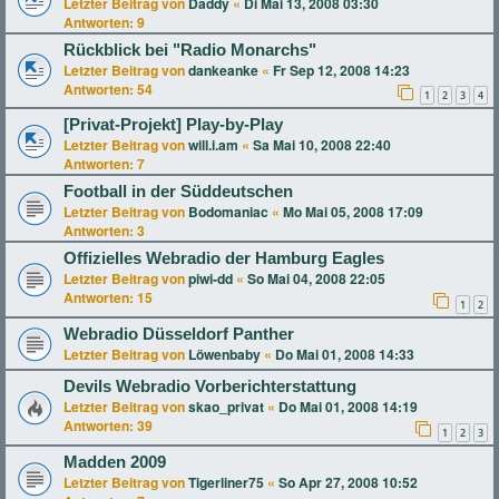
Letzter Beitrag von
Daddy
«
Di Mai 13, 2008 03:30
Antworten:
9
Rückblick bei "Radio Monarchs"
Letzter Beitrag von
dankeanke
«
Fr Sep 12, 2008 14:23
Antworten:
54
1
2
3
4
[Privat-Projekt] Play-by-Play
Letzter Beitrag von
will.i.am
«
Sa Mai 10, 2008 22:40
Antworten:
7
Football in der Süddeutschen
Letzter Beitrag von
Bodomaniac
«
Mo Mai 05, 2008 17:09
Antworten:
3
Offizielles Webradio der Hamburg Eagles
Letzter Beitrag von
piwi-dd
«
So Mai 04, 2008 22:05
Antworten:
15
1
2
Webradio Düsseldorf Panther
Letzter Beitrag von
Löwenbaby
«
Do Mai 01, 2008 14:33
Devils Webradio Vorberichterstattung
Letzter Beitrag von
skao_privat
«
Do Mai 01, 2008 14:19
Antworten:
39
1
2
3
Madden 2009
Letzter Beitrag von
Tigerliner75
«
So Apr 27, 2008 10:52