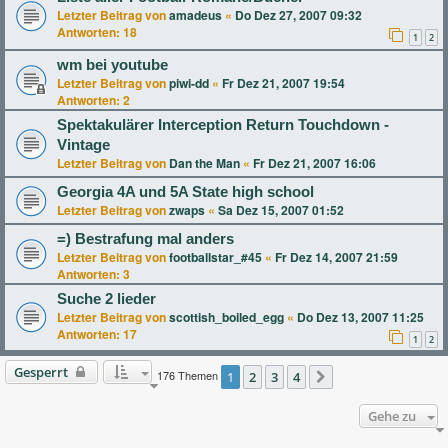
Letzter Beitrag von
amadeus
«
Do Dez 27, 2007 09:32
Antworten:
18
1
2
wm bei youtube
Letzter Beitrag von
piwi-dd
«
Fr Dez 21, 2007 19:54
Antworten:
2
Spektakulärer Interception Return Touchdown -
Vintage
Letzter Beitrag von
Dan the Man
«
Fr Dez 21, 2007 16:06
Georgia 4A und 5A State high school
Letzter Beitrag von
zwaps
«
Sa Dez 15, 2007 01:52
=) Bestrafung mal anders
Letzter Beitrag von
footballstar_#45
«
Fr Dez 14, 2007 21:59
Antworten:
3
Suche 2 lieder
Letzter Beitrag von
scottish_boiled_egg
«
Do Dez 13, 2007 11:25
Antworten:
17
1
2
Gesperrt
176 Themen
1
2
3
4
Nächste
Gehe zu