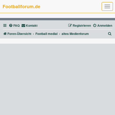
Footballforum.de
T
o
g
g
l
FAQ
Kontakt
Registrieren
Anmelden
e
n
a
S
Foren-Übersicht
Football medial
altes Medienforum
v
u
i
g
c
a
t
h
i
e
o
n