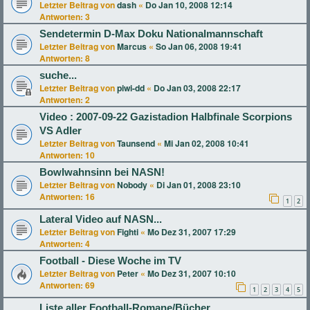
Letzter Beitrag von
dash
«
Do Jan 10, 2008 12:14
Antworten:
3
Sendetermin D-Max Doku Nationalmannschaft
Letzter Beitrag von
Marcus
«
So Jan 06, 2008 19:41
Antworten:
8
suche...
Letzter Beitrag von
piwi-dd
«
Do Jan 03, 2008 22:17
Antworten:
2
Video : 2007-09-22 Gazistadion Halbfinale Scorpions
VS Adler
Letzter Beitrag von
Taunsend
«
Mi Jan 02, 2008 10:41
Antworten:
10
Bowlwahnsinn bei NASN!
Letzter Beitrag von
Nobody
«
Di Jan 01, 2008 23:10
Antworten:
16
1
2
Lateral Video auf NASN...
Letzter Beitrag von
Fighti
«
Mo Dez 31, 2007 17:29
Antworten:
4
Football - Diese Woche im TV
Letzter Beitrag von
Peter
«
Mo Dez 31, 2007 10:10
Antworten:
69
1
2
3
4
5
Liste aller Football-Romane/Bücher