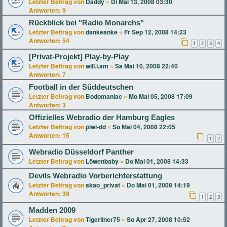
Letzter Beitrag von
Daddy
«
Di Mai 13, 2008 03:30
Antworten:
9
Rückblick bei "Radio Monarchs"
Letzter Beitrag von
dankeanke
«
Fr Sep 12, 2008 14:23
Antworten:
54
1
2
3
4
[Privat-Projekt] Play-by-Play
Letzter Beitrag von
will.i.am
«
Sa Mai 10, 2008 22:40
Antworten:
7
Football in der Süddeutschen
Letzter Beitrag von
Bodomaniac
«
Mo Mai 05, 2008 17:09
Antworten:
3
Offizielles Webradio der Hamburg Eagles
Letzter Beitrag von
piwi-dd
«
So Mai 04, 2008 22:05
Antworten:
15
1
2
Webradio Düsseldorf Panther
Letzter Beitrag von
Löwenbaby
«
Do Mai 01, 2008 14:33
Devils Webradio Vorberichterstattung
Letzter Beitrag von
skao_privat
«
Do Mai 01, 2008 14:19
Antworten:
39
1
2
3
Madden 2009
Letzter Beitrag von
Tigerliner75
«
So Apr 27, 2008 10:52