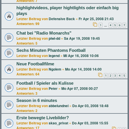
Antworten:
7
highlightvideos, player hightlights oder einfach big
plays
Letzter Beitrag von
Defensive Back
«
Fr Apr 25, 2008 21:43
Antworten:
99
1
4
5
6
7
…
Chat bei "Radio Monarchs"
Letzter Beitrag von
piwi-dd
«
Sa Apr 19, 2008 19:45
Antworten:
5
Sechs Minuten Phantoms Football
Letzter Beitrag von
legend
«
Mi Apr 16, 2008 10:06
Neue Footballfilme
Letzter Beitrag von
Ngolem
«
Mo Apr 14, 2008 14:00
Antworten:
64
1
2
3
4
5
Football / Spieler als Kulisse
Letzter Beitrag von
Peter
«
Mo Apr 07, 2008 00:27
Antworten:
3
Season in 6 minutes
Letzter Beitrag von
abbelundnei
«
Do Apr 03, 2008 18:48
Antworten:
2
Erste bewegte Livebilder?
Letzter Beitrag von
skao_privat
«
Do Apr 03, 2008 15:55
Antworten:
17