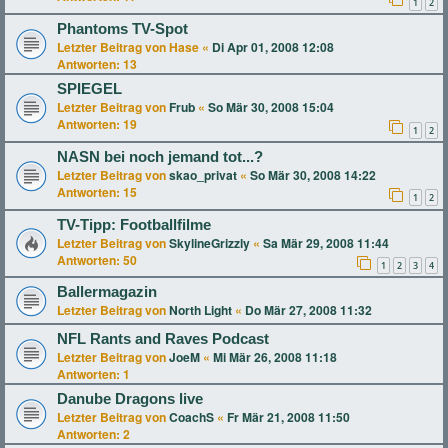
1
2
Phantoms TV-Spot
Letzter Beitrag von
Hase
«
Di Apr 01, 2008 12:08
Antworten:
13
SPIEGEL
Letzter Beitrag von
Frub
«
So Mär 30, 2008 15:04
Antworten:
19
1
2
NASN bei noch jemand tot...?
Letzter Beitrag von
skao_privat
«
So Mär 30, 2008 14:22
Antworten:
15
1
2
TV-Tipp: Footballfilme
Letzter Beitrag von
SkylineGrizzly
«
Sa Mär 29, 2008 11:44
Antworten:
50
1
2
3
4
Ballermagazin
Letzter Beitrag von
North Light
«
Do Mär 27, 2008 11:32
NFL Rants and Raves Podcast
Letzter Beitrag von
JoeM
«
Mi Mär 26, 2008 11:18
Antworten:
1
Danube Dragons live
Letzter Beitrag von
CoachS
«
Fr Mär 21, 2008 11:50
Antworten:
2