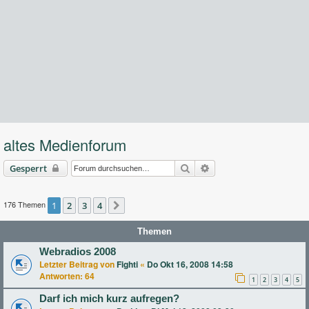
altes Medienforum
Suche
Erweiterte Suche
Gesperrt
176 Themen
1
2
3
4
Nächste
Themen
Webradios 2008
Letzter Beitrag von
Fighti
«
Do Okt 16, 2008 14:58
Antworten:
64
1
2
3
4
5
Darf ich mich kurz aufregen?