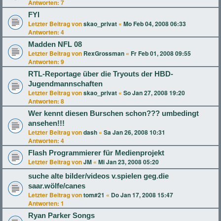
Antworten:
7
FYI
Letzter Beitrag von
skao_privat
«
Mo Feb 04, 2008 06:33
Antworten:
4
Madden NFL 08
Letzter Beitrag von
RexGrossman
«
Fr Feb 01, 2008 09:55
Antworten:
9
RTL-Reportage über die Tryouts der HBD-
Jugendmannschaften
Letzter Beitrag von
skao_privat
«
So Jan 27, 2008 19:20
Antworten:
8
Wer kennt diesen Burschen schon??? umbedingt
ansehen!!!
Letzter Beitrag von
dash
«
Sa Jan 26, 2008 10:31
Antworten:
4
Flash Programmierer für Medienprojekt
Letzter Beitrag von
JM
«
Mi Jan 23, 2008 05:20
suche alte bilder/videos v.spielen geg.die
saar.wölfe/canes
Letzter Beitrag von
tom#21
«
Do Jan 17, 2008 15:47
Antworten:
1
Ryan Parker Songs