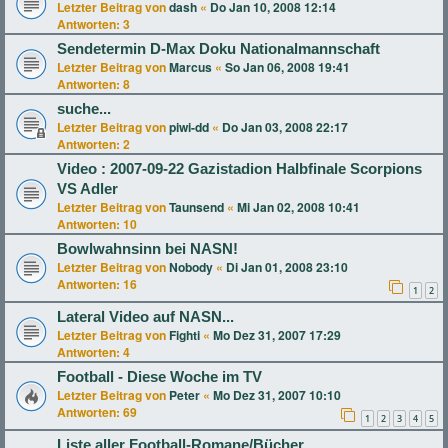
Letzter Beitrag von
dash
«
Do Jan 10, 2008 12:14
Antworten:
3
Sendetermin D-Max Doku Nationalmannschaft
Letzter Beitrag von
Marcus
«
So Jan 06, 2008 19:41
Antworten:
8
suche...
Letzter Beitrag von
piwi-dd
«
Do Jan 03, 2008 22:17
Antworten:
2
Video : 2007-09-22 Gazistadion Halbfinale Scorpions
VS Adler
Letzter Beitrag von
Taunsend
«
Mi Jan 02, 2008 10:41
Antworten:
10
Bowlwahnsinn bei NASN!
Letzter Beitrag von
Nobody
«
Di Jan 01, 2008 23:10
Antworten:
16
1
2
Lateral Video auf NASN...
Letzter Beitrag von
Fighti
«
Mo Dez 31, 2007 17:29
Antworten:
4
Football - Diese Woche im TV
Letzter Beitrag von
Peter
«
Mo Dez 31, 2007 10:10
Antworten:
69
1
2
3
4
5
Liste aller Football-Romane/Bücher