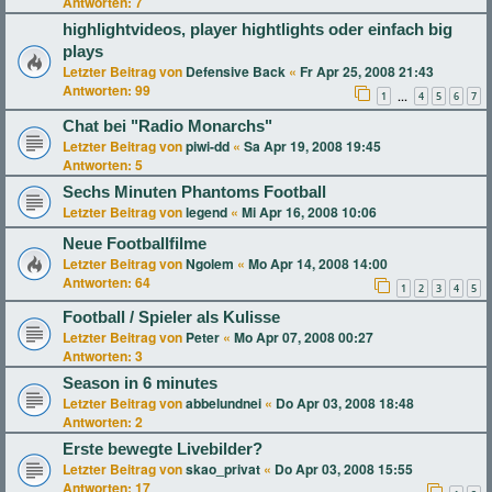
Antworten:
7
highlightvideos, player hightlights oder einfach big
plays
Letzter Beitrag von
Defensive Back
«
Fr Apr 25, 2008 21:43
Antworten:
99
1
4
5
6
7
…
Chat bei "Radio Monarchs"
Letzter Beitrag von
piwi-dd
«
Sa Apr 19, 2008 19:45
Antworten:
5
Sechs Minuten Phantoms Football
Letzter Beitrag von
legend
«
Mi Apr 16, 2008 10:06
Neue Footballfilme
Letzter Beitrag von
Ngolem
«
Mo Apr 14, 2008 14:00
Antworten:
64
1
2
3
4
5
Football / Spieler als Kulisse
Letzter Beitrag von
Peter
«
Mo Apr 07, 2008 00:27
Antworten:
3
Season in 6 minutes
Letzter Beitrag von
abbelundnei
«
Do Apr 03, 2008 18:48
Antworten:
2
Erste bewegte Livebilder?
Letzter Beitrag von
skao_privat
«
Do Apr 03, 2008 15:55
Antworten:
17