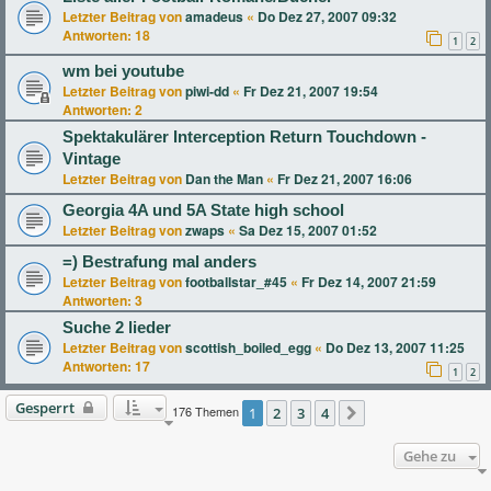
Letzter Beitrag von
amadeus
«
Do Dez 27, 2007 09:32
Antworten:
18
1
2
wm bei youtube
Letzter Beitrag von
piwi-dd
«
Fr Dez 21, 2007 19:54
Antworten:
2
Spektakulärer Interception Return Touchdown -
Vintage
Letzter Beitrag von
Dan the Man
«
Fr Dez 21, 2007 16:06
Georgia 4A und 5A State high school
Letzter Beitrag von
zwaps
«
Sa Dez 15, 2007 01:52
=) Bestrafung mal anders
Letzter Beitrag von
footballstar_#45
«
Fr Dez 14, 2007 21:59
Antworten:
3
Suche 2 lieder
Letzter Beitrag von
scottish_boiled_egg
«
Do Dez 13, 2007 11:25
Antworten:
17
1
2
Gesperrt
176 Themen
1
2
3
4
Nächste
Gehe zu