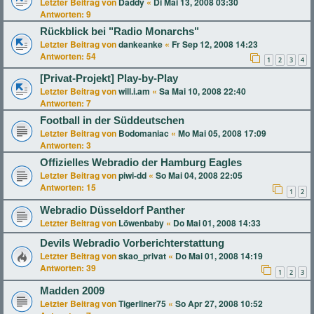
Letzter Beitrag von
Daddy
«
Di Mai 13, 2008 03:30
Antworten:
9
Rückblick bei "Radio Monarchs"
Letzter Beitrag von
dankeanke
«
Fr Sep 12, 2008 14:23
Antworten:
54
1
2
3
4
[Privat-Projekt] Play-by-Play
Letzter Beitrag von
will.i.am
«
Sa Mai 10, 2008 22:40
Antworten:
7
Football in der Süddeutschen
Letzter Beitrag von
Bodomaniac
«
Mo Mai 05, 2008 17:09
Antworten:
3
Offizielles Webradio der Hamburg Eagles
Letzter Beitrag von
piwi-dd
«
So Mai 04, 2008 22:05
Antworten:
15
1
2
Webradio Düsseldorf Panther
Letzter Beitrag von
Löwenbaby
«
Do Mai 01, 2008 14:33
Devils Webradio Vorberichterstattung
Letzter Beitrag von
skao_privat
«
Do Mai 01, 2008 14:19
Antworten:
39
1
2
3
Madden 2009
Letzter Beitrag von
Tigerliner75
«
So Apr 27, 2008 10:52