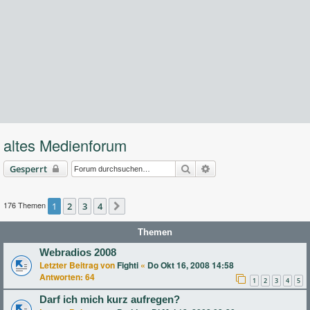
altes Medienforum
Suche
Erweiterte Suche
Gesperrt
176 Themen
1
2
3
4
Nächste
Themen
Webradios 2008
Letzter Beitrag von
Fighti
«
Do Okt 16, 2008 14:58
Antworten:
64
1
2
3
4
5
Darf ich mich kurz aufregen?