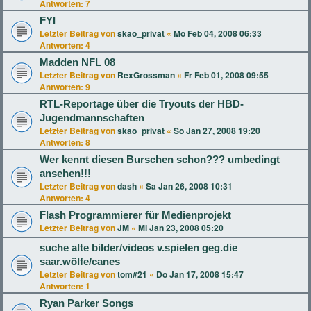
Antworten:
7
FYI
Letzter Beitrag von
skao_privat
«
Mo Feb 04, 2008 06:33
Antworten:
4
Madden NFL 08
Letzter Beitrag von
RexGrossman
«
Fr Feb 01, 2008 09:55
Antworten:
9
RTL-Reportage über die Tryouts der HBD-
Jugendmannschaften
Letzter Beitrag von
skao_privat
«
So Jan 27, 2008 19:20
Antworten:
8
Wer kennt diesen Burschen schon??? umbedingt
ansehen!!!
Letzter Beitrag von
dash
«
Sa Jan 26, 2008 10:31
Antworten:
4
Flash Programmierer für Medienprojekt
Letzter Beitrag von
JM
«
Mi Jan 23, 2008 05:20
suche alte bilder/videos v.spielen geg.die
saar.wölfe/canes
Letzter Beitrag von
tom#21
«
Do Jan 17, 2008 15:47
Antworten:
1
Ryan Parker Songs