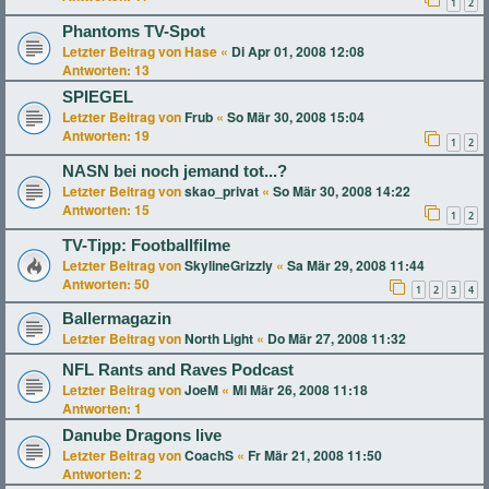
1
2
Phantoms TV-Spot
Letzter Beitrag von
Hase
«
Di Apr 01, 2008 12:08
Antworten:
13
SPIEGEL
Letzter Beitrag von
Frub
«
So Mär 30, 2008 15:04
Antworten:
19
1
2
NASN bei noch jemand tot...?
Letzter Beitrag von
skao_privat
«
So Mär 30, 2008 14:22
Antworten:
15
1
2
TV-Tipp: Footballfilme
Letzter Beitrag von
SkylineGrizzly
«
Sa Mär 29, 2008 11:44
Antworten:
50
1
2
3
4
Ballermagazin
Letzter Beitrag von
North Light
«
Do Mär 27, 2008 11:32
NFL Rants and Raves Podcast
Letzter Beitrag von
JoeM
«
Mi Mär 26, 2008 11:18
Antworten:
1
Danube Dragons live
Letzter Beitrag von
CoachS
«
Fr Mär 21, 2008 11:50
Antworten:
2