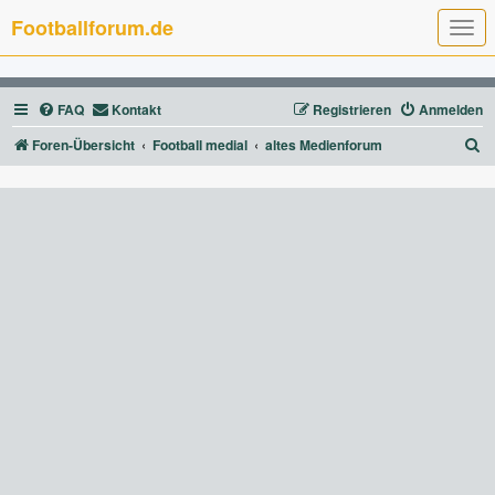
Footballforum.de
T
o
g
g
l
FAQ
Kontakt
Registrieren
Anmelden
e
n
a
S
Foren-Übersicht
Football medial
altes Medienforum
v
u
i
g
c
a
t
h
i
e
o
n