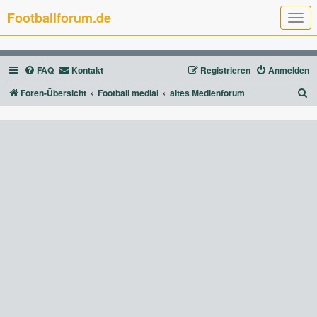
Footballforum.de
T
o
g
g
l
FAQ
Kontakt
Registrieren
Anmelden
e
n
a
S
Foren-Übersicht
Football medial
altes Medienforum
v
u
i
g
c
a
t
h
i
e
o
n