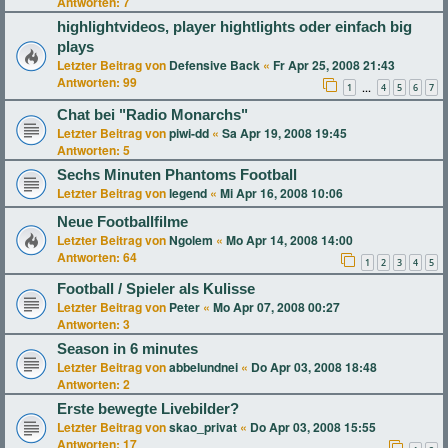
Antworten:
7
highlightvideos, player hightlights oder einfach big
plays
Letzter Beitrag von
Defensive Back
«
Fr Apr 25, 2008 21:43
Antworten:
99
1
4
5
6
7
…
Chat bei "Radio Monarchs"
Letzter Beitrag von
piwi-dd
«
Sa Apr 19, 2008 19:45
Antworten:
5
Sechs Minuten Phantoms Football
Letzter Beitrag von
legend
«
Mi Apr 16, 2008 10:06
Neue Footballfilme
Letzter Beitrag von
Ngolem
«
Mo Apr 14, 2008 14:00
Antworten:
64
1
2
3
4
5
Football / Spieler als Kulisse
Letzter Beitrag von
Peter
«
Mo Apr 07, 2008 00:27
Antworten:
3
Season in 6 minutes
Letzter Beitrag von
abbelundnei
«
Do Apr 03, 2008 18:48
Antworten:
2
Erste bewegte Livebilder?
Letzter Beitrag von
skao_privat
«
Do Apr 03, 2008 15:55
Antworten:
17