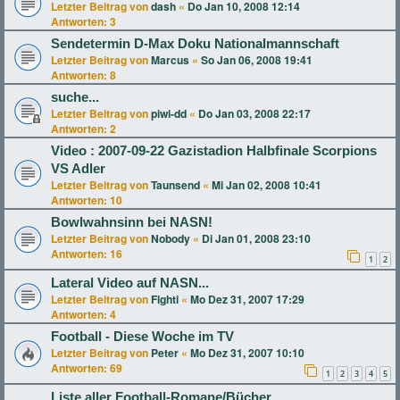
Letzter Beitrag von
dash
«
Do Jan 10, 2008 12:14
Antworten:
3
Sendetermin D-Max Doku Nationalmannschaft
Letzter Beitrag von
Marcus
«
So Jan 06, 2008 19:41
Antworten:
8
suche...
Letzter Beitrag von
piwi-dd
«
Do Jan 03, 2008 22:17
Antworten:
2
Video : 2007-09-22 Gazistadion Halbfinale Scorpions
VS Adler
Letzter Beitrag von
Taunsend
«
Mi Jan 02, 2008 10:41
Antworten:
10
Bowlwahnsinn bei NASN!
Letzter Beitrag von
Nobody
«
Di Jan 01, 2008 23:10
Antworten:
16
1
2
Lateral Video auf NASN...
Letzter Beitrag von
Fighti
«
Mo Dez 31, 2007 17:29
Antworten:
4
Football - Diese Woche im TV
Letzter Beitrag von
Peter
«
Mo Dez 31, 2007 10:10
Antworten:
69
1
2
3
4
5
Liste aller Football-Romane/Bücher