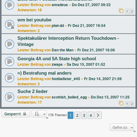
Letzter Beitrag von
amadeus
«
Do Dez 27, 2007 09:32
Antworten:
18
1
2
wm bei youtube
Letzter Beitrag von
piwi-dd
«
Fr Dez 21, 2007 19:54
Antworten:
2
Spektakulärer Interception Return Touchdown -
Vintage
Letzter Beitrag von
Dan the Man
«
Fr Dez 21, 2007 16:06
Georgia 4A und 5A State high school
Letzter Beitrag von
zwaps
«
Sa Dez 15, 2007 01:52
=) Bestrafung mal anders
Letzter Beitrag von
footballstar_#45
«
Fr Dez 14, 2007 21:59
Antworten:
3
Suche 2 lieder
Letzter Beitrag von
scottish_boiled_egg
«
Do Dez 13, 2007 11:25
Antworten:
17
1
2
Gesperrt
176 Themen
1
2
3
4
Nächste
Gehe zu