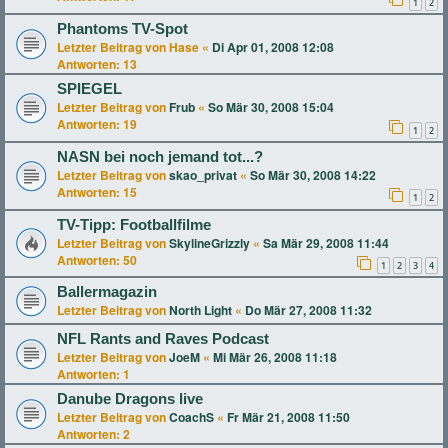
1
2
Phantoms TV-Spot
Letzter Beitrag von
Hase
«
Di Apr 01, 2008 12:08
Antworten:
13
SPIEGEL
Letzter Beitrag von
Frub
«
So Mär 30, 2008 15:04
Antworten:
19
1
2
NASN bei noch jemand tot...?
Letzter Beitrag von
skao_privat
«
So Mär 30, 2008 14:22
Antworten:
15
1
2
TV-Tipp: Footballfilme
Letzter Beitrag von
SkylineGrizzly
«
Sa Mär 29, 2008 11:44
Antworten:
50
1
2
3
4
Ballermagazin
Letzter Beitrag von
North Light
«
Do Mär 27, 2008 11:32
NFL Rants and Raves Podcast
Letzter Beitrag von
JoeM
«
Mi Mär 26, 2008 11:18
Antworten:
1
Danube Dragons live
Letzter Beitrag von
CoachS
«
Fr Mär 21, 2008 11:50
Antworten:
2