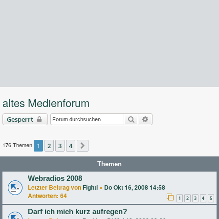
altes Medienforum
Suche
Erweiterte Suche
Gesperrt
176 Themen
1
2
3
4
Nächste
Themen
Webradios 2008
Letzter Beitrag von
Fighti
«
Do Okt 16, 2008 14:58
Antworten:
64
1
2
3
4
5
Darf ich mich kurz aufregen?