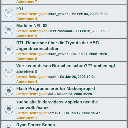
Antworten:
7
FYI
Letzter Beitrag von
skao_privat
«
Mo Feb 04, 2008 06:33
Antworten:
4
Madden NFL 08
Letzter Beitrag von
RexGrossman
«
Fr Feb 01, 2008 09:55
Antworten:
9
RTL-Reportage über die Tryouts der HBD-
Jugendmannschaften
Letzter Beitrag von
skao_privat
«
So Jan 27, 2008 19:20
Antworten:
8
Wer kennt diesen Burschen schon??? umbedingt
ansehen!!!
Letzter Beitrag von
dash
«
Sa Jan 26, 2008 10:31
Antworten:
4
Flash Programmierer für Medienprojekt
Letzter Beitrag von
JM
«
Mi Jan 23, 2008 05:20
suche alte bilder/videos v.spielen geg.die
saar.wölfe/canes
Letzter Beitrag von
tom#21
«
Do Jan 17, 2008 15:47
Antworten:
1
Ryan Parker Songs