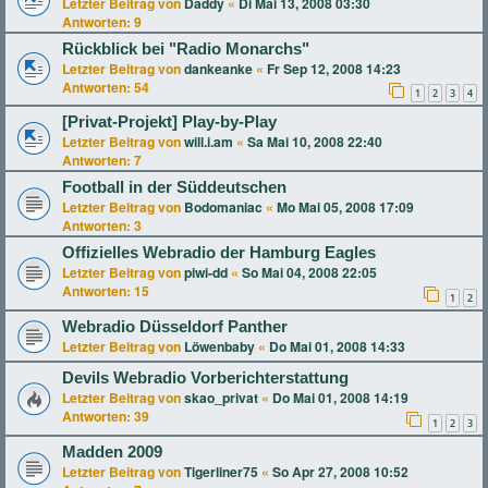
Letzter Beitrag von
Daddy
«
Di Mai 13, 2008 03:30
Antworten:
9
Rückblick bei "Radio Monarchs"
Letzter Beitrag von
dankeanke
«
Fr Sep 12, 2008 14:23
Antworten:
54
1
2
3
4
[Privat-Projekt] Play-by-Play
Letzter Beitrag von
will.i.am
«
Sa Mai 10, 2008 22:40
Antworten:
7
Football in der Süddeutschen
Letzter Beitrag von
Bodomaniac
«
Mo Mai 05, 2008 17:09
Antworten:
3
Offizielles Webradio der Hamburg Eagles
Letzter Beitrag von
piwi-dd
«
So Mai 04, 2008 22:05
Antworten:
15
1
2
Webradio Düsseldorf Panther
Letzter Beitrag von
Löwenbaby
«
Do Mai 01, 2008 14:33
Devils Webradio Vorberichterstattung
Letzter Beitrag von
skao_privat
«
Do Mai 01, 2008 14:19
Antworten:
39
1
2
3
Madden 2009
Letzter Beitrag von
Tigerliner75
«
So Apr 27, 2008 10:52