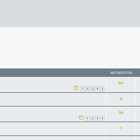
terte Suche
ANTWORTEN
64
1
2
3
4
5
9
54
1
2
3
4
7