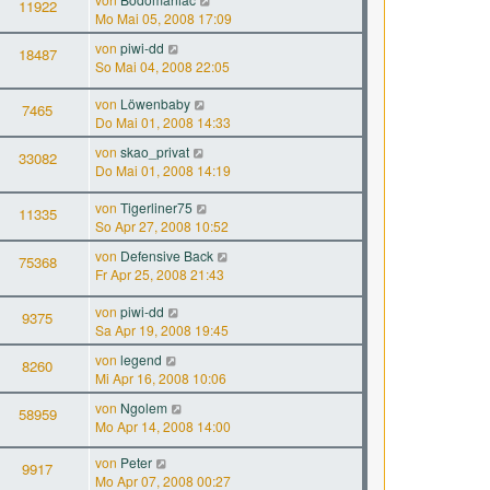
11922
Mo Mai 05, 2008 17:09
von
piwi-dd
18487
So Mai 04, 2008 22:05
von
Löwenbaby
7465
Do Mai 01, 2008 14:33
von
skao_privat
33082
Do Mai 01, 2008 14:19
von
Tigerliner75
11335
So Apr 27, 2008 10:52
von
Defensive Back
75368
Fr Apr 25, 2008 21:43
von
piwi-dd
9375
Sa Apr 19, 2008 19:45
von
legend
8260
Mi Apr 16, 2008 10:06
von
Ngolem
58959
Mo Apr 14, 2008 14:00
von
Peter
9917
Mo Apr 07, 2008 00:27