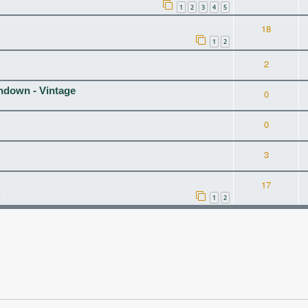
1
2
3
4
5
18
1
2
2
hdown - Vintage
0
0
3
17
2
1
2