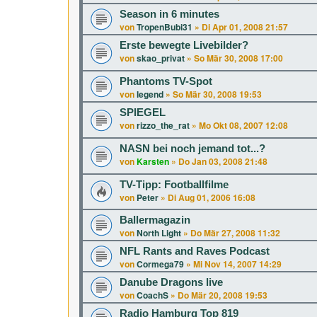
Season in 6 minutes
von
TropenBubi31
»
Di Apr 01, 2008 21:57
Erste bewegte Livebilder?
von
skao_privat
»
So Mär 30, 2008 17:00
Phantoms TV-Spot
von
legend
»
So Mär 30, 2008 19:53
SPIEGEL
von
rizzo_the_rat
»
Mo Okt 08, 2007 12:08
NASN bei noch jemand tot...?
von
Karsten
»
Do Jan 03, 2008 21:48
TV-Tipp: Footballfilme
von
Peter
»
Di Aug 01, 2006 16:08
Ballermagazin
von
North Light
»
Do Mär 27, 2008 11:32
NFL Rants and Raves Podcast
von
Cormega79
»
Mi Nov 14, 2007 14:29
Danube Dragons live
von
CoachS
»
Do Mär 20, 2008 19:53
Radio Hamburg Top 819