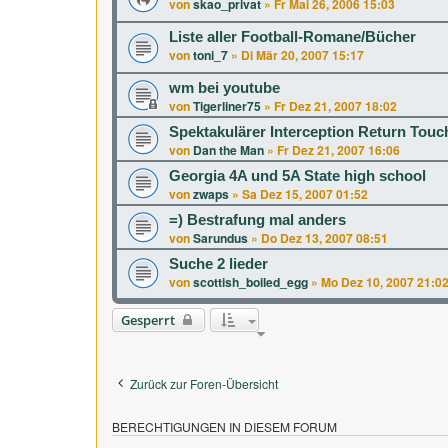
von
skao_privat
»
Fr Mai 26, 2006 15:03
Liste aller Football-Romane/Bücher
von
toni_7
»
Di Mär 20, 2007 15:17
wm bei youtube
von
Tigerliner75
»
Fr Dez 21, 2007 18:02
Spektakulärer Interception Return Touc
von
Dan the Man
»
Fr Dez 21, 2007 16:06
Georgia 4A und 5A State high school
von
zwaps
»
Sa Dez 15, 2007 01:52
=) Bestrafung mal anders
von
Sarundus
»
Do Dez 13, 2007 08:51
Suche 2 lieder
von
scottish_boiled_egg
»
Mo Dez 10, 2007 21:0
Gesperrt
Zurück zur Foren-Übersicht
BERECHTIGUNGEN IN DIESEM FORUM