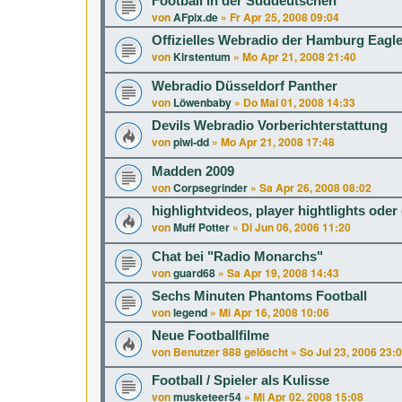
Football in der Süddeutschen
von
AFpix.de
»
Fr Apr 25, 2008 09:04
Offizielles Webradio der Hamburg Eagl
von
Kirstentum
»
Mo Apr 21, 2008 21:40
Webradio Düsseldorf Panther
von
Löwenbaby
»
Do Mai 01, 2008 14:33
Devils Webradio Vorberichterstattung
von
piwi-dd
»
Mo Apr 21, 2008 17:48
Madden 2009
von
Corpsegrinder
»
Sa Apr 26, 2008 08:02
highlightvideos, player hightlights oder
von
Muff Potter
»
Di Jun 06, 2006 11:20
Chat bei "Radio Monarchs"
von
guard68
»
Sa Apr 19, 2008 14:43
Sechs Minuten Phantoms Football
von
legend
»
Mi Apr 16, 2008 10:06
Neue Footballfilme
von
Benutzer 888 gelöscht
»
So Jul 23, 2006 23:
Football / Spieler als Kulisse
von
musketeer54
»
Mi Apr 02, 2008 15:08