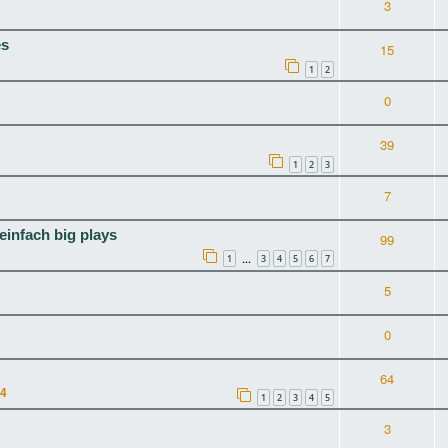
3
es
15
1
2
0
39
1
2
3
7
 einfach big plays
99
1
3
4
5
6
7
…
5
0
64
04
1
2
3
4
5
3