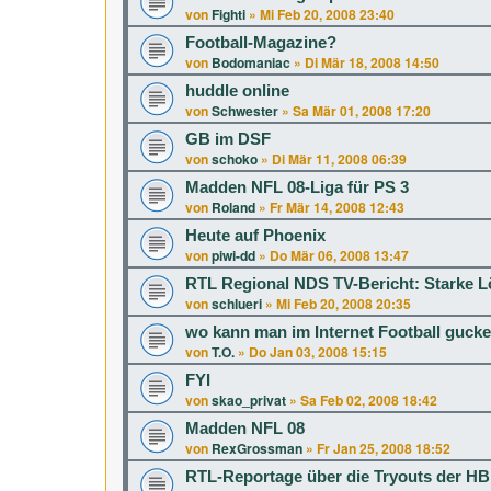
von
Fighti
»
Mi Feb 20, 2008 23:40
Football-Magazine?
von
Bodomaniac
»
Di Mär 18, 2008 14:50
huddle online
von
Schwester
»
Sa Mär 01, 2008 17:20
GB im DSF
von
schoko
»
Di Mär 11, 2008 06:39
Madden NFL 08-Liga für PS 3
von
Roland
»
Fr Mär 14, 2008 12:43
Heute auf Phoenix
von
piwi-dd
»
Do Mär 06, 2008 13:47
RTL Regional NDS TV-Bericht: Starke 
von
schlueri
»
Mi Feb 20, 2008 20:35
wo kann man im Internet Football gucke
von
T.O.
»
Do Jan 03, 2008 15:15
FYI
von
skao_privat
»
Sa Feb 02, 2008 18:42
Madden NFL 08
von
RexGrossman
»
Fr Jan 25, 2008 18:52
RTL-Reportage über die Tryouts der 