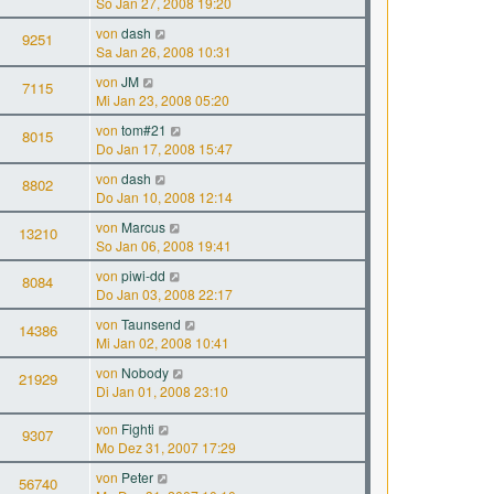
So Jan 27, 2008 19:20
von
dash
9251
Sa Jan 26, 2008 10:31
von
JM
7115
Mi Jan 23, 2008 05:20
von
tom#21
8015
Do Jan 17, 2008 15:47
von
dash
8802
Do Jan 10, 2008 12:14
von
Marcus
13210
So Jan 06, 2008 19:41
von
piwi-dd
8084
Do Jan 03, 2008 22:17
von
Taunsend
14386
Mi Jan 02, 2008 10:41
von
Nobody
21929
Di Jan 01, 2008 23:10
von
Fighti
9307
Mo Dez 31, 2007 17:29
von
Peter
56740