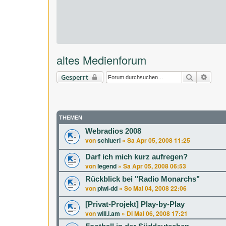
altes Medienforum
Suche
Erwei
Gesperrt
THEMEN
Webradios 2008
von
schlueri
»
Sa Apr 05, 2008 11:25
Darf ich mich kurz aufregen?
von
legend
»
Sa Apr 05, 2008 06:53
Rückblick bei "Radio Monarchs"
von
piwi-dd
»
So Mai 04, 2008 22:06
[Privat-Projekt] Play-by-Play
von
will.i.am
»
Di Mai 06, 2008 17:21