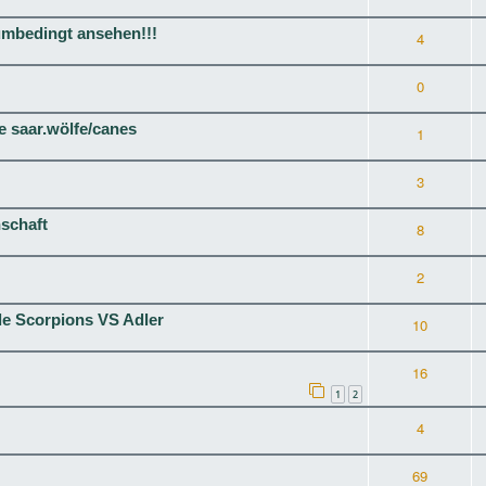
mbedingt ansehen!!!
4
0
ie saar.wölfe/canes
1
3
schaft
8
2
ale Scorpions VS Adler
10
16
1
2
4
69