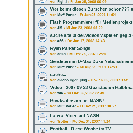
von
Fighti
»
Fr Jan 25, 2008 00:09
Wer kennt diesen Burschen schon??? u
von
Muff Potter
»
Fr Jan 25, 2008 11:54
Flash Programmierer für Medienprojekt
von
JM
»
Mi Jan 23, 2008 05:20
suche alte bilder/videos v.spielen geg.d
von
#56
»
Do Jan 17, 2008 14:43
Ryan Parker Songs
von
dash
»
Mi Dez 26, 2007 12:20
Sendetermin D-Max Doku Nationalmann
von
Muff Potter
»
Mi Aug 29, 2007 14:59
suche...
von
oldenburger_jung
»
Do Jan 03, 2008 19:52
Video : 2007-09-22 Gazistadion Halbfin
von
wia
»
Sa Dez 08, 2007 22:49
Bowlwahnsinn bei NASN!
von
Muff Potter
»
Fr Dez 21, 2007 08:57
Lateral Video auf NASN...
von
Trotter
»
Mo Dez 31, 2007 11:24
Football - Diese Woche im TV