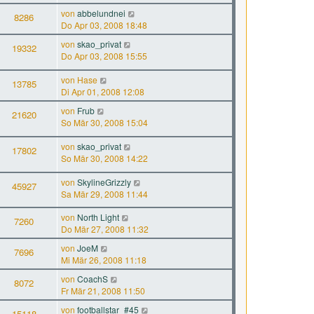
von
abbelundnei
8286
Do Apr 03, 2008 18:48
von
skao_privat
19332
Do Apr 03, 2008 15:55
von
Hase
13785
Di Apr 01, 2008 12:08
von
Frub
21620
So Mär 30, 2008 15:04
von
skao_privat
17802
So Mär 30, 2008 14:22
von
SkylineGrizzly
45927
Sa Mär 29, 2008 11:44
von
North Light
7260
Do Mär 27, 2008 11:32
von
JoeM
7696
Mi Mär 26, 2008 11:18
von
CoachS
8072
Fr Mär 21, 2008 11:50
von
footballstar_#45
15118