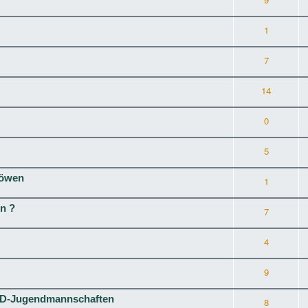
1
7
14
0
5
Löwen
1
n ?
7
4
9
HBD-Jugendmannschaften
8