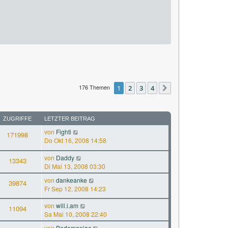
176 Themen
1
2
3
4
Nächste
ZUGRIFFE
LETZTER BEITRAG
von
Fighti
171998
Do Okt 16, 2008 14:58
von
Daddy
13343
Di Mai 13, 2008 03:30
von
dankeanke
39874
Fr Sep 12, 2008 14:23
von
will.i.am
11094
Sa Mai 10, 2008 22:40
von
Bodomaniac