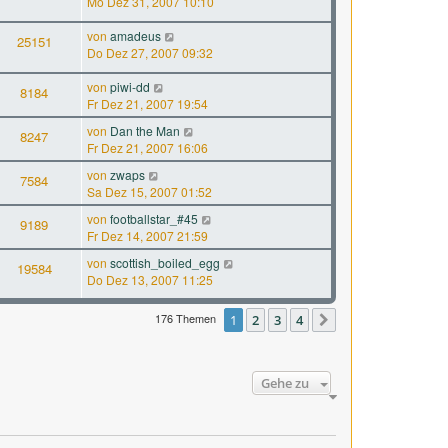
Mo Dez 31, 2007 10:10
von
amadeus
25151
Do Dez 27, 2007 09:32
von
piwi-dd
8184
Fr Dez 21, 2007 19:54
von
Dan the Man
8247
Fr Dez 21, 2007 16:06
von
zwaps
7584
Sa Dez 15, 2007 01:52
von
footballstar_#45
9189
Fr Dez 14, 2007 21:59
von
scottish_boiled_egg
19584
Do Dez 13, 2007 11:25
176 Themen
1
2
3
4
Nächste
Gehe zu