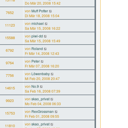
Do Mär 20, 2008 15:42
von
Muff Potter
7652
Di Mär 18, 2008 15:04
von
michael
11123
Sa Mär 15, 2008 16:22
von
piwi-dd
15588
Sa Mär 15, 2008 15:49
von
Roland
6792
Fr Mär 14, 2008 12:43
von
Peter
9764
Fr Mär 07, 2008 16:20
von
Löwenbaby
7756
Mi Feb 20, 2008 20:47
von
No.9
14615
Sa Feb 16, 2008 07:39
von
skao_privat
9923
Mo Feb 04, 2008 06:33
von
RexGrossman
15753
Fr Feb 01, 2008 09:55
von
skao_privat
11810