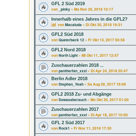
GFL 2 Süd 2019
von
_pinky
»
Mo Nov 26, 2018 10:17
Innerhalb eines Jahres in die GFL2?
von
Macaluda
»
Di Okt 30, 2018 19:31
GFL2 Süd 2018
von
Quaterback 12
»
Fr Okt 13, 2017 00:58
GFL2 Nord 2018
von
North Light
»
Mi Okt 11, 2017 12:57
Zuschauerzahlen 2018 ...
von
pantherfan_xxxl
»
Di Apr 24, 2018 20:47
Berlin Adler 2018
von
Stephan_Yeah
»
Sa Aug 26, 2017 19:06
GFL2 2018 Zu- und Abgänge
von
Sowasaberauch
»
Mo Okt 30, 2017 01:00
Zuschauerzahlen 2017
von
pantherfan_xxxl
»
Di Apr 18, 2017 10:00
GFL 2 Süd 2017
von
Rock1
»
Fr Nov 11, 2016 17:30