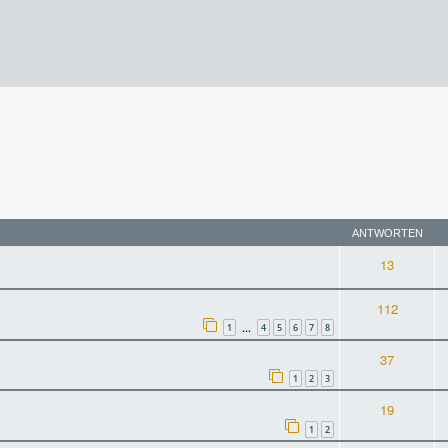
rweiterte Suche
ANTWORTEN
13
112
1
4
5
6
7
8
…
37
1
2
3
19
1
2