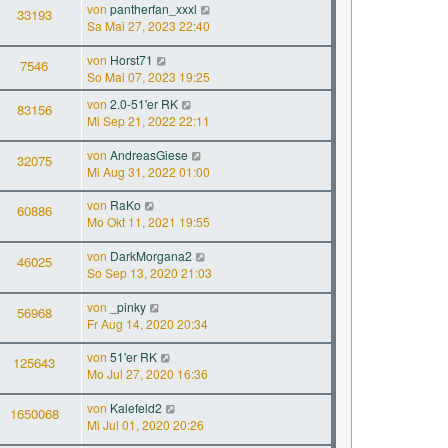
von
pantherfan_xxxl
33193
Sa Mai 27, 2023 22:40
von
Horst71
7546
So Mai 07, 2023 19:25
von
2.0-51'er RK
83156
Mi Sep 21, 2022 22:11
von
AndreasGiese
32075
Mi Aug 31, 2022 01:00
von
RaKo
60886
Mo Okt 11, 2021 19:55
von
DarkMorgana2
46025
So Sep 13, 2020 21:03
von
_pinky
56968
Fr Aug 14, 2020 20:34
von
51'er RK
125643
Mo Jul 27, 2020 16:36
von
Kalefeld2
1650068
Mi Jul 01, 2020 20:26