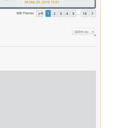
Mi Mai 25, 2016 15:51
928 Themen
Seite
1
1
2
von
3
19
4
5
19
…
Nächste
Gehe zu