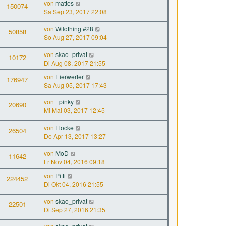
von
mattes
150074
Sa Sep 23, 2017 22:08
von
Wildthing #28
50858
So Aug 27, 2017 09:04
von
skao_privat
10172
Di Aug 08, 2017 21:55
von
Eierwerfer
176947
Sa Aug 05, 2017 17:43
von
_pinky
20690
Mi Mai 03, 2017 12:45
von
Flocke
26504
Do Apr 13, 2017 13:27
von
MoD
11642
Fr Nov 04, 2016 09:18
von
Pitti
224452
Di Okt 04, 2016 21:55
von
skao_privat
22501
Di Sep 27, 2016 21:35