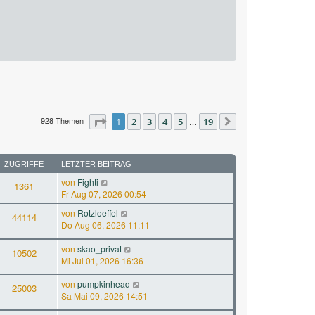
928 Themen
Seite
1
1
2
von
3
19
4
5
19
…
Nächste
ZUGRIFFE
LETZTER BEITRAG
von
Fighti
1361
Fr Aug 07, 2026 00:54
von
Rotzloeffel
44114
Do Aug 06, 2026 11:11
von
skao_privat
10502
Mi Jul 01, 2026 16:36
von
pumpkinhead
25003
Sa Mai 09, 2026 14:51