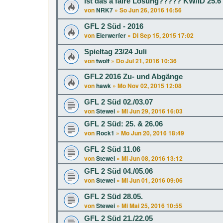
Ist das a faire Lösung????? KW/ID 25.6
von
NRK7
»
So Jun 26, 2016 16:56
GFL 2 Süd - 2016
von
Eierwerfer
»
Di Sep 15, 2015 17:02
Spieltag 23/24 Juli
von
twolf
»
Do Jul 21, 2016 10:36
GFL2 2016 Zu- und Abgänge
von
hawk
»
Mo Nov 02, 2015 12:08
GFL 2 Süd 02./03.07
von
Stewei
»
Mi Jun 29, 2016 16:03
GFL 2 Süd: 25. & 26.06
von
Rock1
»
Mo Jun 20, 2016 18:49
GFL 2 Süd 11.06
von
Stewei
»
Mi Jun 08, 2016 13:12
GFL 2 Süd 04./05.06
von
Stewei
»
Mi Jun 01, 2016 09:06
GFL 2 Süd 28.05.
von
Stewei
»
Mi Mai 25, 2016 10:55
GFL 2 Süd 21./22.05