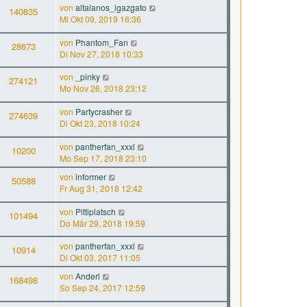
von
altalanos_igazgato
140835
Mi Okt 09, 2019 16:36
von
Phantom_Fan
28673
Di Nov 27, 2018 10:33
von
_pinky
274121
Mo Nov 26, 2018 23:12
von
Partycrasher
274639
Di Okt 23, 2018 10:24
von
pantherfan_xxxl
10200
Mo Sep 17, 2018 23:10
von
informer
50588
Fr Aug 31, 2018 12:42
von
Pittiplatsch
101494
Do Mär 29, 2018 19:59
von
pantherfan_xxxl
10914
Di Okt 03, 2017 11:05
von
Anderl
168498
So Sep 24, 2017 12:59