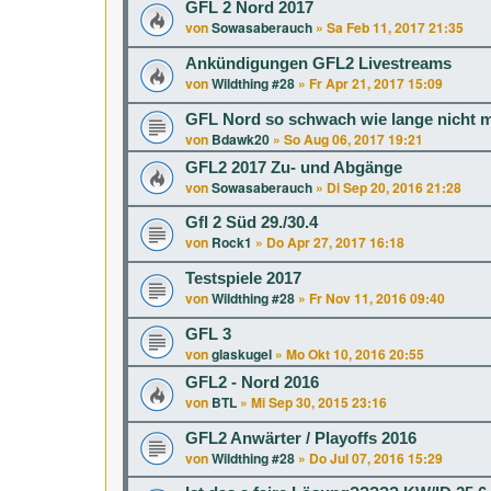
GFL 2 Nord 2017
von
Sowasaberauch
»
Sa Feb 11, 2017 21:35
Ankündigungen GFL2 Livestreams
von
Wildthing #28
»
Fr Apr 21, 2017 15:09
GFL Nord so schwach wie lange nicht 
von
Bdawk20
»
So Aug 06, 2017 19:21
GFL2 2017 Zu- und Abgänge
von
Sowasaberauch
»
Di Sep 20, 2016 21:28
Gfl 2 Süd 29./30.4
von
Rock1
»
Do Apr 27, 2017 16:18
Testspiele 2017
von
Wildthing #28
»
Fr Nov 11, 2016 09:40
GFL 3
von
glaskugel
»
Mo Okt 10, 2016 20:55
GFL2 - Nord 2016
von
BTL
»
Mi Sep 30, 2015 23:16
GFL2 Anwärter / Playoffs 2016
von
Wildthing #28
»
Do Jul 07, 2016 15:29