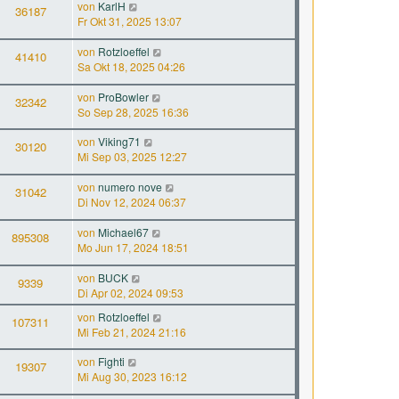
von
KarlH
36187
Fr Okt 31, 2025 13:07
von
Rotzloeffel
41410
Sa Okt 18, 2025 04:26
von
ProBowler
32342
So Sep 28, 2025 16:36
von
Viking71
30120
Mi Sep 03, 2025 12:27
von
numero nove
31042
Di Nov 12, 2024 06:37
von
Michael67
895308
Mo Jun 17, 2024 18:51
von
BUCK
9339
Di Apr 02, 2024 09:53
von
Rotzloeffel
107311
Mi Feb 21, 2024 21:16
von
Fighti
19307
Mi Aug 30, 2023 16:12