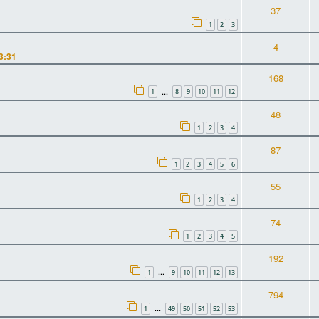
37
1
2
3
4
3:31
168
1
8
9
10
11
12
…
48
1
2
3
4
87
1
2
3
4
5
6
55
1
2
3
4
74
1
2
3
4
5
192
1
9
10
11
12
13
…
794
1
49
50
51
52
53
…