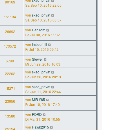
von
skao_privat
90169
Sa Sep 10, 2016 22:05
von
skao_privat
151134
Sa Sep 10, 2016 08:57
von
Der Tom
26692
Sa Jul 30, 2016 11:32
von
Insider IIII
170572
Fr Jul 15, 2016 09:42
von
Stewei
6790
Mi Jun 29, 2016 16:03
von
skao_privat
22202
So Jun 26, 2016 20:13
von
skao_privat
15371
Sa Jun 11, 2016 22:44
von
MIB #65
23956
Fr Jun 10, 2016 17:40
von
FORD
13580
Di Mai 31, 2016 10:55
von
Hawk2015
25154