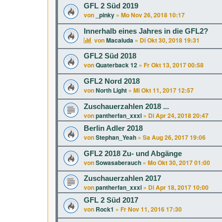
GFL 2 Süd 2019
von
_pinky
»
Mo Nov 26, 2018 10:17
Innerhalb eines Jahres in die GFL2?
von
Macaluda
»
Di Okt 30, 2018 19:31
GFL2 Süd 2018
von
Quaterback 12
»
Fr Okt 13, 2017 00:58
GFL2 Nord 2018
von
North Light
»
Mi Okt 11, 2017 12:57
Zuschauerzahlen 2018 ...
von
pantherfan_xxxl
»
Di Apr 24, 2018 20:47
Berlin Adler 2018
von
Stephan_Yeah
»
Sa Aug 26, 2017 19:06
GFL2 2018 Zu- und Abgänge
von
Sowasaberauch
»
Mo Okt 30, 2017 01:00
Zuschauerzahlen 2017
von
pantherfan_xxxl
»
Di Apr 18, 2017 10:00
GFL 2 Süd 2017
von
Rock1
»
Fr Nov 11, 2016 17:30