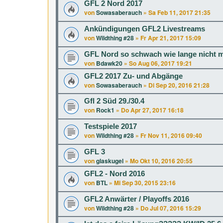
GFL 2 Nord 2017
von
Sowasaberauch
»
Sa Feb 11, 2017 21:35
Ankündigungen GFL2 Livestreams
von
Wildthing #28
»
Fr Apr 21, 2017 15:09
GFL Nord so schwach wie lange nicht 
von
Bdawk20
»
So Aug 06, 2017 19:21
GFL2 2017 Zu- und Abgänge
von
Sowasaberauch
»
Di Sep 20, 2016 21:28
Gfl 2 Süd 29./30.4
von
Rock1
»
Do Apr 27, 2017 16:18
Testspiele 2017
von
Wildthing #28
»
Fr Nov 11, 2016 09:40
GFL 3
von
glaskugel
»
Mo Okt 10, 2016 20:55
GFL2 - Nord 2016
von
BTL
»
Mi Sep 30, 2015 23:16
GFL2 Anwärter / Playoffs 2016
von
Wildthing #28
»
Do Jul 07, 2016 15:29