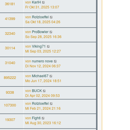
von
KarlH
36181
Fr Okt 31, 2025 13:07
von
Rotzloeffel
41399
Sa Okt 18, 2025 04:26
von
ProBowler
32340
So Sep 28, 2025 16:36
von
Viking71
30114
Mi Sep 03, 2025 12:27
von
numero nove
31040
Di Nov 12, 2024 06:37
von
Michael67
895222
Mo Jun 17, 2024 18:51
von
BUCK
9338
Di Apr 02, 2024 09:53
von
Rotzloeffel
107300
Mi Feb 21, 2024 21:16
von
Fighti
19307
Mi Aug 30, 2023 16:12