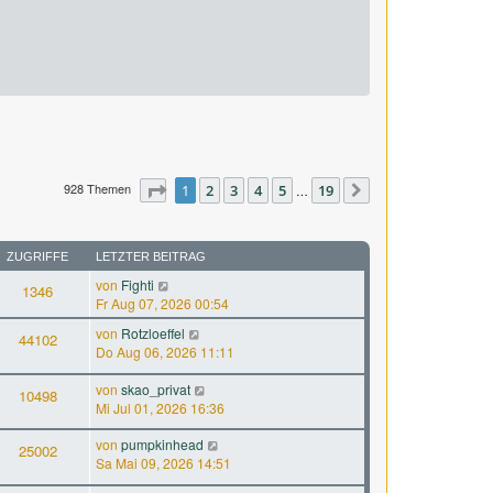
928 Themen
Seite
1
1
2
von
3
19
4
5
19
…
Nächste
ZUGRIFFE
LETZTER BEITRAG
von
Fighti
1346
Fr Aug 07, 2026 00:54
von
Rotzloeffel
44102
Do Aug 06, 2026 11:11
von
skao_privat
10498
Mi Jul 01, 2026 16:36
von
pumpkinhead
25002
Sa Mai 09, 2026 14:51