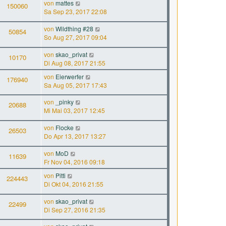
von
mattes
150060
Sa Sep 23, 2017 22:08
von
Wildthing #28
50854
So Aug 27, 2017 09:04
von
skao_privat
10170
Di Aug 08, 2017 21:55
von
Eierwerfer
176940
Sa Aug 05, 2017 17:43
von
_pinky
20688
Mi Mai 03, 2017 12:45
von
Flocke
26503
Do Apr 13, 2017 13:27
von
MoD
11639
Fr Nov 04, 2016 09:18
von
Pitti
224443
Di Okt 04, 2016 21:55
von
skao_privat
22499
Di Sep 27, 2016 21:35