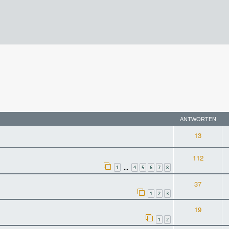
rweiterte Suche
ANTWORTEN
13
112
1
4
5
6
7
8
…
37
1
2
3
19
1
2