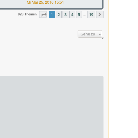
Mi Mai 25, 2016 15:51
928 Themen
Seite
1
1
2
von
3
19
4
5
19
…
Nächste
Gehe zu