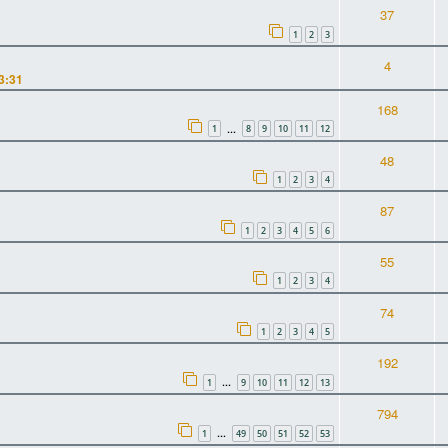
37
1
2
3
4
3:31
168
1
8
9
10
11
12
…
48
1
2
3
4
87
1
2
3
4
5
6
55
1
2
3
4
74
1
2
3
4
5
192
1
9
10
11
12
13
…
794
1
49
50
51
52
53
…