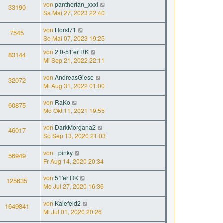
von
pantherfan_xxxl
33190
Sa Mai 27, 2023 22:40
von
Horst71
7545
So Mai 07, 2023 19:25
von
2.0-51'er RK
83144
Mi Sep 21, 2022 22:11
von
AndreasGiese
32072
Mi Aug 31, 2022 01:00
von
RaKo
60875
Mo Okt 11, 2021 19:55
von
DarkMorgana2
46017
So Sep 13, 2020 21:03
von
_pinky
56949
Fr Aug 14, 2020 20:34
von
51'er RK
125635
Mo Jul 27, 2020 16:36
von
Kalefeld2
1649841
Mi Jul 01, 2020 20:26