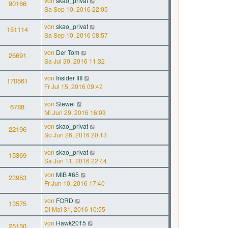
von
skao_privat
90166
Sa Sep 10, 2016 22:05
von
skao_privat
151114
Sa Sep 10, 2016 08:57
von
Der Tom
26691
Sa Jul 30, 2016 11:32
von
Insider IIII
170561
Fr Jul 15, 2016 09:42
von
Stewei
6788
Mi Jun 29, 2016 16:03
von
skao_privat
22196
So Jun 26, 2016 20:13
von
skao_privat
15369
Sa Jun 11, 2016 22:44
von
MIB #65
23953
Fr Jun 10, 2016 17:40
von
FORD
13575
Di Mai 31, 2016 10:55
von
Hawk2015
25150