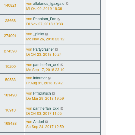
von
altalanos_igazgato
140821
Mi Okt 09, 2019 16:36
von
Phantom_Fan
28668
Di Nov 27, 2018 10:33
von
_pinky
274091
Mo Nov 26, 2018 23:12
von
Partycrasher
274598
Di Okt 23, 2018 10:24
von
pantherfan_xxxl
10200
Mo Sep 17, 2018 23:10
von
informer
50583
Fr Aug 31, 2018 12:42
von
Pittiplatsch
101490
Do Mär 29, 2018 19:59
von
pantherfan_xxxl
10913
Di Okt 03, 2017 11:05
von
Anderl
168488
So Sep 24, 2017 12:59