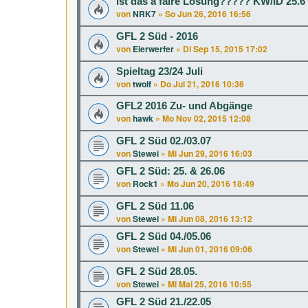
Ist das a faire Lösung????? KW/ID 25.6
von
NRK7
»
So Jun 26, 2016 16:56
GFL 2 Süd - 2016
von
Eierwerfer
»
Di Sep 15, 2015 17:02
Spieltag 23/24 Juli
von
twolf
»
Do Jul 21, 2016 10:36
GFL2 2016 Zu- und Abgänge
von
hawk
»
Mo Nov 02, 2015 12:08
GFL 2 Süd 02./03.07
von
Stewei
»
Mi Jun 29, 2016 16:03
GFL 2 Süd: 25. & 26.06
von
Rock1
»
Mo Jun 20, 2016 18:49
GFL 2 Süd 11.06
von
Stewei
»
Mi Jun 08, 2016 13:12
GFL 2 Süd 04./05.06
von
Stewei
»
Mi Jun 01, 2016 09:06
GFL 2 Süd 28.05.
von
Stewei
»
Mi Mai 25, 2016 10:55
GFL 2 Süd 21./22.05