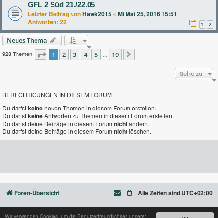
GFL 2 Süd 21./22.05
Letzter Beitrag von
Hawk2015
«
Mi Mai 25, 2016 15:51
Antworten:
22
1
2
Neues Thema
928 Themen
Seite
1
2
1
von
3
19
4
5
19
…
Nächste
Gehe zu
BERECHTIGUNGEN IN DIESEM FORUM
Du darfst
keine
neuen Themen in diesem Forum erstellen.
Du darfst
keine
Antworten zu Themen in diesem Forum erstellen.
Du darfst deine Beiträge in diesem Forum
nicht
ändern.
Du darfst deine Beiträge in diesem Forum
nicht
löschen.
Foren-Übersicht
Alle Zeiten sind
UTC+02:00
Wir verwenden Cookies, um die Benutzerfreundlichkeit unserer