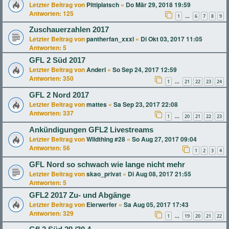
Letzter Beitrag von
Pittiplatsch
«
Do Mär 29, 2018 19:59
Antworten:
125
1
6
7
8
9
…
Zuschauerzahlen 2017
Letzter Beitrag von
pantherfan_xxxl
«
Di Okt 03, 2017 11:05
Antworten:
5
GFL 2 Süd 2017
Letzter Beitrag von
Anderl
«
So Sep 24, 2017 12:59
Antworten:
350
1
21
22
23
24
…
GFL 2 Nord 2017
Letzter Beitrag von
mattes
«
Sa Sep 23, 2017 22:08
Antworten:
337
1
20
21
22
23
…
Ankündigungen GFL2 Livestreams
Letzter Beitrag von
Wildthing #28
«
So Aug 27, 2017 09:04
Antworten:
56
1
2
3
4
GFL Nord so schwach wie lange nicht mehr
Letzter Beitrag von
skao_privat
«
Di Aug 08, 2017 21:55
Antworten:
5
GFL2 2017 Zu- und Abgänge
Letzter Beitrag von
Eierwerfer
«
Sa Aug 05, 2017 17:43
Antworten:
329
1
19
20
21
22
…