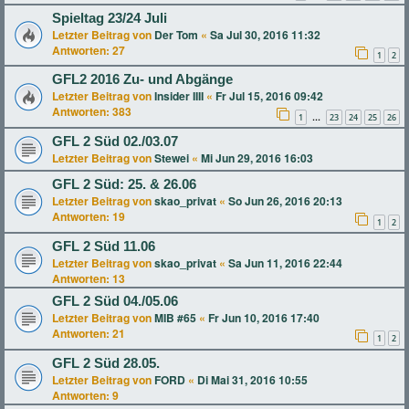
Spieltag 23/24 Juli
Letzter Beitrag von
Der Tom
«
Sa Jul 30, 2016 11:32
Antworten:
27
1
2
GFL2 2016 Zu- und Abgänge
Letzter Beitrag von
Insider IIII
«
Fr Jul 15, 2016 09:42
Antworten:
383
1
23
24
25
26
…
GFL 2 Süd 02./03.07
Letzter Beitrag von
Stewei
«
Mi Jun 29, 2016 16:03
GFL 2 Süd: 25. & 26.06
Letzter Beitrag von
skao_privat
«
So Jun 26, 2016 20:13
Antworten:
19
1
2
GFL 2 Süd 11.06
Letzter Beitrag von
skao_privat
«
Sa Jun 11, 2016 22:44
Antworten:
13
GFL 2 Süd 04./05.06
Letzter Beitrag von
MIB #65
«
Fr Jun 10, 2016 17:40
Antworten:
21
1
2
GFL 2 Süd 28.05.
Letzter Beitrag von
FORD
«
Di Mai 31, 2016 10:55
Antworten:
9