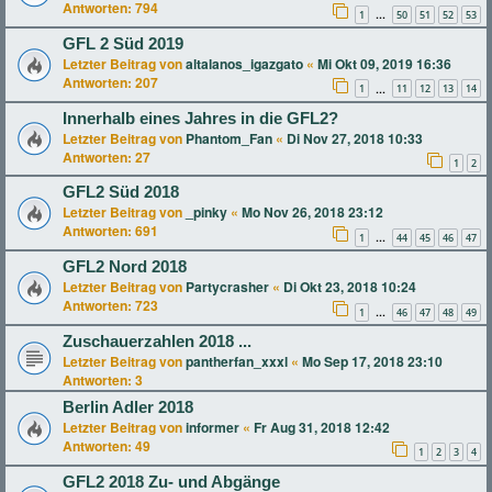
Antworten:
794
1
50
51
52
53
…
GFL 2 Süd 2019
Letzter Beitrag von
altalanos_igazgato
«
Mi Okt 09, 2019 16:36
Antworten:
207
1
11
12
13
14
…
Innerhalb eines Jahres in die GFL2?
Letzter Beitrag von
Phantom_Fan
«
Di Nov 27, 2018 10:33
Antworten:
27
1
2
GFL2 Süd 2018
Letzter Beitrag von
_pinky
«
Mo Nov 26, 2018 23:12
Antworten:
691
1
44
45
46
47
…
GFL2 Nord 2018
Letzter Beitrag von
Partycrasher
«
Di Okt 23, 2018 10:24
Antworten:
723
1
46
47
48
49
…
Zuschauerzahlen 2018 ...
Letzter Beitrag von
pantherfan_xxxl
«
Mo Sep 17, 2018 23:10
Antworten:
3
Berlin Adler 2018
Letzter Beitrag von
informer
«
Fr Aug 31, 2018 12:42
Antworten:
49
1
2
3
4
GFL2 2018 Zu- und Abgänge