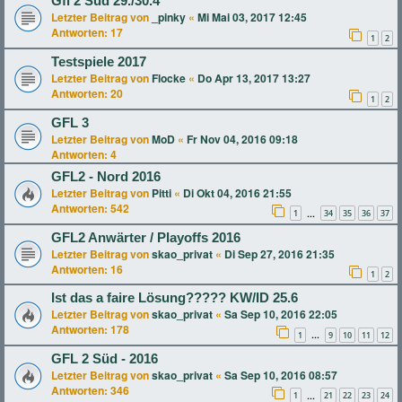
Gfl 2 Süd 29./30.4
Letzter Beitrag von
_pinky
«
Mi Mai 03, 2017 12:45
Antworten:
17
1
2
Testspiele 2017
Letzter Beitrag von
Flocke
«
Do Apr 13, 2017 13:27
Antworten:
20
1
2
GFL 3
Letzter Beitrag von
MoD
«
Fr Nov 04, 2016 09:18
Antworten:
4
GFL2 - Nord 2016
Letzter Beitrag von
Pitti
«
Di Okt 04, 2016 21:55
Antworten:
542
1
34
35
36
37
…
GFL2 Anwärter / Playoffs 2016
Letzter Beitrag von
skao_privat
«
Di Sep 27, 2016 21:35
Antworten:
16
1
2
Ist das a faire Lösung????? KW/ID 25.6
Letzter Beitrag von
skao_privat
«
Sa Sep 10, 2016 22:05
Antworten:
178
1
9
10
11
12
…
GFL 2 Süd - 2016
Letzter Beitrag von
skao_privat
«
Sa Sep 10, 2016 08:57
Antworten:
346
1
21
22
23
24
…