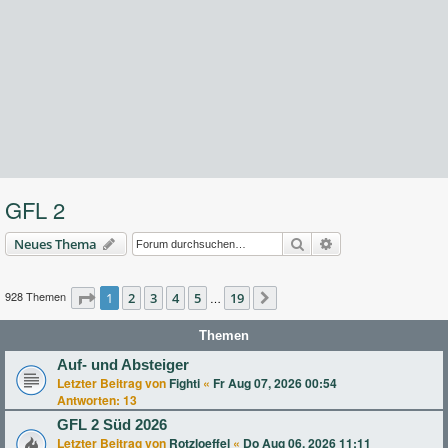
GFL 2
Suche
Erweiterte Suche
Neues Thema
928 Themen
Seite
1
2
1
von
3
19
4
5
19
…
Nächste
Themen
Auf- und Absteiger
Letzter Beitrag von
Fighti
«
Fr Aug 07, 2026 00:54
Antworten:
13
GFL 2 Süd 2026
Letzter Beitrag von
Rotzloeffel
«
Do Aug 06, 2026 11:11