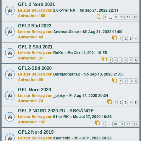
GFL 2 Nord 2021
Letzter Beitrag von
2.0-51'er RK
«
Mi Sep 21, 2022 22:11
Antworten:
168
1
9
10
11
12
…
GFL2 Süd 2022
Letzter Beitrag von
AndreasGiese
«
Mi Aug 31, 2022 01:00
Antworten:
48
1
2
3
4
GFL 2 Süd 2021
Letzter Beitrag von
RaKo
«
Mo Okt 11, 2021 19:55
Antworten:
87
1
2
3
4
5
6
GFL2-Süd 2020
Letzter Beitrag von
DarkMorgana2
«
So Sep 13, 2020 21:03
Antworten:
55
1
2
3
4
GFL Nord 2020
Letzter Beitrag von
_pinky
«
Fr Aug 14, 2020 20:34
Antworten:
74
1
2
3
4
5
GFL 2 NORD 2020 ZU - ABGÄNGE
Letzter Beitrag von
51'er RK
«
Mo Jul 27, 2020 16:36
Antworten:
192
1
10
11
12
13
…
GFL2 Nord 2019
Letzter Beitrag von
Kalefeld2
«
Mi Jul 01, 2020 20:26