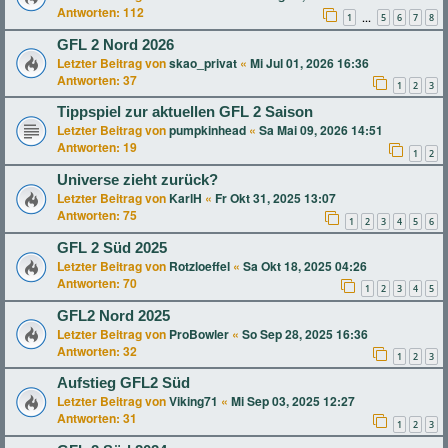
Antworten:
112
1
5
6
7
8
…
GFL 2 Nord 2026
Letzter Beitrag von
skao_privat
«
Mi Jul 01, 2026 16:36
Antworten:
37
1
2
3
Tippspiel zur aktuellen GFL 2 Saison
Letzter Beitrag von
pumpkinhead
«
Sa Mai 09, 2026 14:51
Antworten:
19
1
2
Universe zieht zurück?
Letzter Beitrag von
KarlH
«
Fr Okt 31, 2025 13:07
Antworten:
75
1
2
3
4
5
6
GFL 2 Süd 2025
Letzter Beitrag von
Rotzloeffel
«
Sa Okt 18, 2025 04:26
Antworten:
70
1
2
3
4
5
GFL2 Nord 2025
Letzter Beitrag von
ProBowler
«
So Sep 28, 2025 16:36
Antworten:
32
1
2
3
Aufstieg GFL2 Süd
Letzter Beitrag von
Viking71
«
Mi Sep 03, 2025 12:27
Antworten:
31
1
2
3