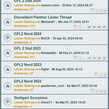
GFL 2 Süd 2024
Letzter Beitrag von
numero nove
«
Di Nov 12, 2024 06:37
Antworten:
37
1
2
3
Düsseldorf Panther Läster Thread
Letzter Beitrag von
Michael67
«
Mo Jun 17, 2024 18:51
Antworten:
614
1
38
39
40
41
…
GFL2 Nord 2024
Letzter Beitrag von
BUCK
«
Di Apr 02, 2024 09:53
Antworten:
5
GFL 2 Süd 2023
Letzter Beitrag von
Rotzloeffel
«
Mi Feb 21, 2024 21:16
Antworten:
311
1
18
19
20
21
…
GFL2 Nord 2023
Letzter Beitrag von
Fighti
«
Mi Aug 30, 2023 16:12
Antworten:
27
1
2
GFL2 Nord 2022
Letzter Beitrag von
pantherfan_xxxl
«
Sa Mai 27, 2023 22:40
Antworten:
37
1
2
3
Stuttgart Scorpions
Letzter Beitrag von
Horst71
«
So Mai 07, 2023 19:25
Antworten:
4