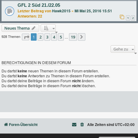
GFL 2 Süd 21./22.05
Letzter Beitrag von
Hawk2015
«
Mi Mai 25, 2016 15:51
Antworten:
22
1
2
Neues Thema
928 Themen
Seite
1
2
1
von
3
19
4
5
19
…
Nächste
Gehe zu
BERECHTIGUNGEN IN DIESEM FORUM
Du darfst
keine
neuen Themen in diesem Forum erstellen.
Du darfst
keine
Antworten zu Themen in diesem Forum erstellen.
Du darfst deine Beiträge in diesem Forum
nicht
ändern.
Du darfst deine Beiträge in diesem Forum
nicht
löschen.
Foren-Übersicht
Alle Zeiten sind
UTC+02:00