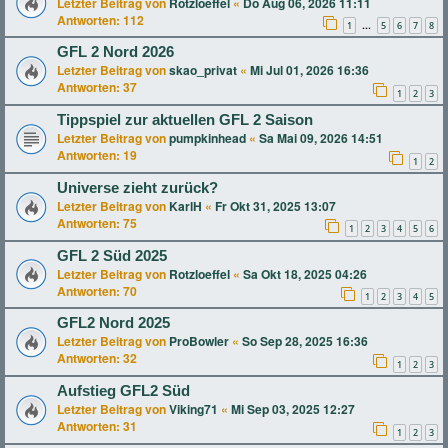
Letzter Beitrag von
Rotzloeffel
«
Do Aug 06, 2026 11:11
Antworten:
112
1
5
6
7
8
…
GFL 2 Nord 2026
Letzter Beitrag von
skao_privat
«
Mi Jul 01, 2026 16:36
Antworten:
37
1
2
3
Tippspiel zur aktuellen GFL 2 Saison
Letzter Beitrag von
pumpkinhead
«
Sa Mai 09, 2026 14:51
Antworten:
19
1
2
Universe zieht zurück?
Letzter Beitrag von
KarlH
«
Fr Okt 31, 2025 13:07
Antworten:
75
1
2
3
4
5
6
GFL 2 Süd 2025
Letzter Beitrag von
Rotzloeffel
«
Sa Okt 18, 2025 04:26
Antworten:
70
1
2
3
4
5
GFL2 Nord 2025
Letzter Beitrag von
ProBowler
«
So Sep 28, 2025 16:36
Antworten:
32
1
2
3
Aufstieg GFL2 Süd
Letzter Beitrag von
Viking71
«
Mi Sep 03, 2025 12:27
Antworten:
31
1
2
3