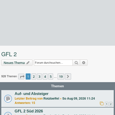
GFL 2
Suche
Erweiterte Suche
Neues Thema
928 Themen
Seite
1
2
1
von
3
19
4
5
19
…
Nächste
Themen
Auf- und Absteiger
Letzter Beitrag von
Rotzloeffel
«
So Aug 09, 2026 11:24
Antworten:
15
1
2
GFL 2 Süd 2026