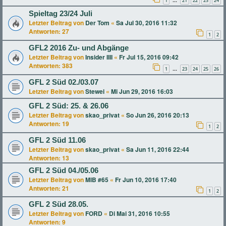
1
21
22
23
24
…
Spieltag 23/24 Juli
Letzter Beitrag von
Der Tom
«
Sa Jul 30, 2016 11:32
Antworten:
27
1
2
GFL2 2016 Zu- und Abgänge
Letzter Beitrag von
Insider IIII
«
Fr Jul 15, 2016 09:42
Antworten:
383
1
23
24
25
26
…
GFL 2 Süd 02./03.07
Letzter Beitrag von
Stewei
«
Mi Jun 29, 2016 16:03
GFL 2 Süd: 25. & 26.06
Letzter Beitrag von
skao_privat
«
So Jun 26, 2016 20:13
Antworten:
19
1
2
GFL 2 Süd 11.06
Letzter Beitrag von
skao_privat
«
Sa Jun 11, 2016 22:44
Antworten:
13
GFL 2 Süd 04./05.06
Letzter Beitrag von
MIB #65
«
Fr Jun 10, 2016 17:40
Antworten:
21
1
2
GFL 2 Süd 28.05.
Letzter Beitrag von
FORD
«
Di Mai 31, 2016 10:55
Antworten:
9