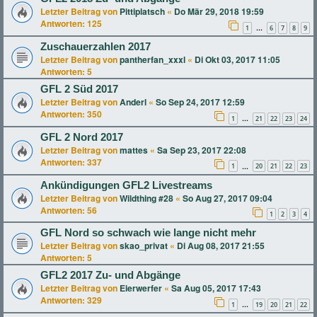
Letzter Beitrag von
Pittiplatsch
«
Do Mär 29, 2018 19:59
Antworten:
125
1
6
7
8
9
…
Zuschauerzahlen 2017
Letzter Beitrag von
pantherfan_xxxl
«
Di Okt 03, 2017 11:05
Antworten:
5
GFL 2 Süd 2017
Letzter Beitrag von
Anderl
«
So Sep 24, 2017 12:59
Antworten:
350
1
21
22
23
24
…
GFL 2 Nord 2017
Letzter Beitrag von
mattes
«
Sa Sep 23, 2017 22:08
Antworten:
337
1
20
21
22
23
…
Ankündigungen GFL2 Livestreams
Letzter Beitrag von
Wildthing #28
«
So Aug 27, 2017 09:04
Antworten:
56
1
2
3
4
GFL Nord so schwach wie lange nicht mehr
Letzter Beitrag von
skao_privat
«
Di Aug 08, 2017 21:55
Antworten:
5
GFL2 2017 Zu- und Abgänge
Letzter Beitrag von
Eierwerfer
«
Sa Aug 05, 2017 17:43
Antworten:
329
1
19
20
21
22
…