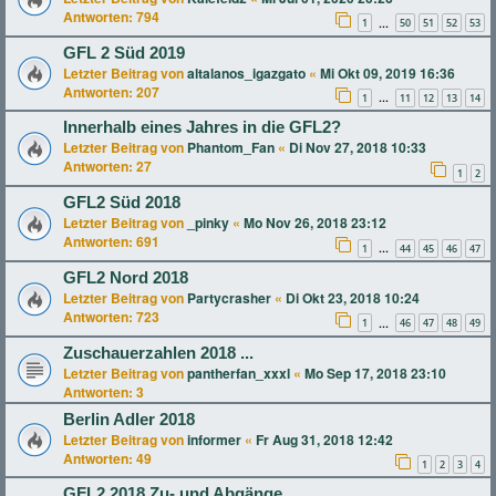
Antworten:
794
1
50
51
52
53
…
GFL 2 Süd 2019
Letzter Beitrag von
altalanos_igazgato
«
Mi Okt 09, 2019 16:36
Antworten:
207
1
11
12
13
14
…
Innerhalb eines Jahres in die GFL2?
Letzter Beitrag von
Phantom_Fan
«
Di Nov 27, 2018 10:33
Antworten:
27
1
2
GFL2 Süd 2018
Letzter Beitrag von
_pinky
«
Mo Nov 26, 2018 23:12
Antworten:
691
1
44
45
46
47
…
GFL2 Nord 2018
Letzter Beitrag von
Partycrasher
«
Di Okt 23, 2018 10:24
Antworten:
723
1
46
47
48
49
…
Zuschauerzahlen 2018 ...
Letzter Beitrag von
pantherfan_xxxl
«
Mo Sep 17, 2018 23:10
Antworten:
3
Berlin Adler 2018
Letzter Beitrag von
informer
«
Fr Aug 31, 2018 12:42
Antworten:
49
1
2
3
4
GFL2 2018 Zu- und Abgänge