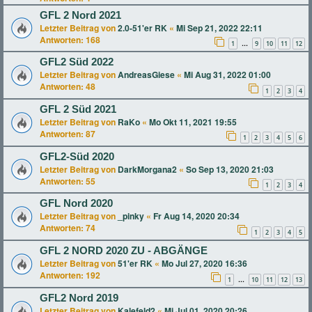
GFL 2 Nord 2021
Letzter Beitrag von
2.0-51'er RK
«
Mi Sep 21, 2022 22:11
Antworten:
168
1
9
10
11
12
…
GFL2 Süd 2022
Letzter Beitrag von
AndreasGiese
«
Mi Aug 31, 2022 01:00
Antworten:
48
1
2
3
4
GFL 2 Süd 2021
Letzter Beitrag von
RaKo
«
Mo Okt 11, 2021 19:55
Antworten:
87
1
2
3
4
5
6
GFL2-Süd 2020
Letzter Beitrag von
DarkMorgana2
«
So Sep 13, 2020 21:03
Antworten:
55
1
2
3
4
GFL Nord 2020
Letzter Beitrag von
_pinky
«
Fr Aug 14, 2020 20:34
Antworten:
74
1
2
3
4
5
GFL 2 NORD 2020 ZU - ABGÄNGE
Letzter Beitrag von
51'er RK
«
Mo Jul 27, 2020 16:36
Antworten:
192
1
10
11
12
13
…
GFL2 Nord 2019
Letzter Beitrag von
Kalefeld2
«
Mi Jul 01, 2020 20:26