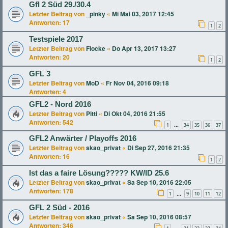
Gfl 2 Süd 29./30.4
Letzter Beitrag von
_pinky
«
Mi Mai 03, 2017 12:45
Antworten:
17
1
2
Testspiele 2017
Letzter Beitrag von
Flocke
«
Do Apr 13, 2017 13:27
Antworten:
20
1
2
GFL 3
Letzter Beitrag von
MoD
«
Fr Nov 04, 2016 09:18
Antworten:
4
GFL2 - Nord 2016
Letzter Beitrag von
Pitti
«
Di Okt 04, 2016 21:55
Antworten:
542
1
34
35
36
37
…
GFL2 Anwärter / Playoffs 2016
Letzter Beitrag von
skao_privat
«
Di Sep 27, 2016 21:35
Antworten:
16
1
2
Ist das a faire Lösung????? KW/ID 25.6
Letzter Beitrag von
skao_privat
«
Sa Sep 10, 2016 22:05
Antworten:
178
1
9
10
11
12
…
GFL 2 Süd - 2016
Letzter Beitrag von
skao_privat
«
Sa Sep 10, 2016 08:57
Antworten:
346