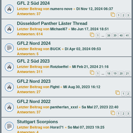
GFL 2 Süd 2024
Letzter Beitrag von
numero nove
«
Di Nov 12, 2024 06:37
Antworten:
37
1
2
3
Düsseldorf Panther Läster Thread
Letzter Beitrag von
Michael67
«
Mo Jun 17, 2024 18:51
Antworten:
614
1
38
39
40
41
…
GFL2 Nord 2024
Letzter Beitrag von
BUCK
«
Di Apr 02, 2024 09:53
Antworten:
5
GFL 2 Süd 2023
Letzter Beitrag von
Rotzloeffel
«
Mi Feb 21, 2024 21:16
Antworten:
311
1
18
19
20
21
…
GFL2 Nord 2023
Letzter Beitrag von
Fighti
«
Mi Aug 30, 2023 16:12
Antworten:
27
1
2
GFL2 Nord 2022
Letzter Beitrag von
pantherfan_xxxl
«
Sa Mai 27, 2023 22:40
Antworten:
37
1
2
3
Stuttgart Scorpions
Letzter Beitrag von
Horst71
«
So Mai 07, 2023 19:25
Antworten:
4