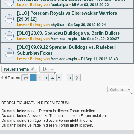
Letzter Beitrag von
footballpix
«
Mi Apr 03, 2013 20:22
[LLO] Potsdam Royals vs Eberswalder Warriors
[29.09.12]
Letzter Beitrag von
phyXius
«
So Sep 30, 2012 19:04
[OLO] 23.09. Spandau Bulldogs vs. Berlin Bullets
Letzter Beitrag von
from-real-to-pix
«
Mo Sep 24, 2012 09:27
[OLO] 09.09.12 Spandau Bulldogs vs. Radebeul
Suburbian Foxes
Letzter Beitrag von
from-real-to-pix
«
Di Sep 11, 2012 18:43
Neues Thema
416 Themen
Seite
1
2
1
von
3
9
4
5
9
…
Nächste
Gehe zu
BERECHTIGUNGEN IN DIESEM FORUM
Du darfst
keine
neuen Themen in diesem Forum erstellen.
Du darfst
keine
Antworten zu Themen in diesem Forum erstellen.
Du darfst deine Beiträge in diesem Forum
nicht
ändern.
Du darfst deine Beiträge in diesem Forum
nicht
löschen.