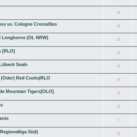
0
s vs. Cologne Crocodiles
0
ld Longhorns (OL NRW)
0
s [RLO]
0
 Lübeck Seals
0
t (Oder) Red Cocks|RLO
0
ode Mountain Tigers[OLO]
0
ks
0
enix
1
(Regionalliga Süd)
0