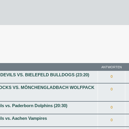
rweiterte Suche
ANTWORTEN
DEVILS VS. BIELEFELD BULLDOGS (23:20)
0
AMROCKS VS. MÖNCHENGLADBACH WOLFPACK
0
s vs. Paderborn Dolphins (20:30)
0
ls vs. Aachen Vampires
0