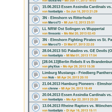
von
sick&red
»
Mo Jun 17, 2013 16:03
15.06.2013 Essen Assindia Cardinals vs
von
footballpix
»
So Jun 16, 2013 21:29
3N - Elmshorn vs Ritterhude
von
Marco73
»
Mi Jun 12, 2013 23:51
LL NRW Ost Solingen vs Wuppertal
von
firesonic
»
Mo Mai 20, 2013 02:43
3N - Elmshorn Fighting Pirates vs St. P
von
Marco73
»
Di Mai 07, 2013 22:33
28.04.2013 SG Paladins vs. GE Devils 
von
footballpix
»
Mi Mai 01, 2013 17:54
[28.04.13]Berlin Rebels II vs Brandenbu
von
phyXius
»
Mo Apr 29, 2013 15:36
Limburg Mustangs - Friedberg Panthers 
von
Nob
»
Mi Apr 24, 2013 20:10
21.04.2013 Hamburg Pioneers - Elmshorn
von
cfenne
»
Mi Apr 24, 2013 18:49
20.04.2013 Essen Assindia Cardinals v
von
footballpix
»
Mo Apr 22, 2013 23:20
13.04.2013 Rheine Raptors vs. Mönche
von
footballpix
»
Di Apr 16, 2013 15:11