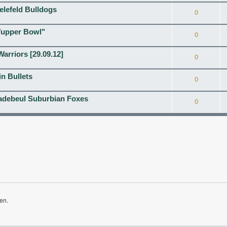
elefeld Bulldogs
0
Wupper Bowl"
0
arriors [29.09.12]
0
n Bullets
0
Radebeul Suburbian Foxes
0
en.