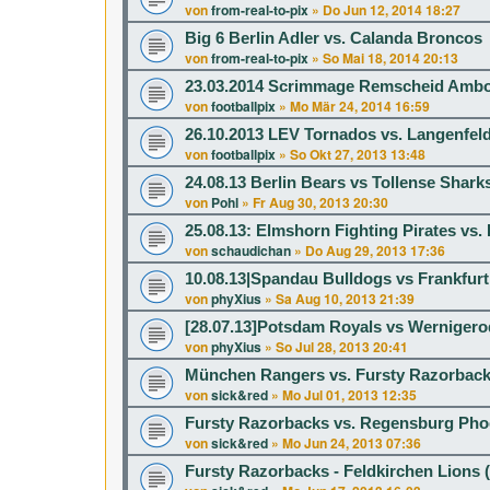
von
from-real-to-pix
»
Do Jun 12, 2014 18:27
Big 6 Berlin Adler vs. Calanda Broncos
von
from-real-to-pix
»
So Mai 18, 2014 20:13
23.03.2014 Scrimmage Remscheid Ambos
von
footballpix
»
Mo Mär 24, 2014 16:59
26.10.2013 LEV Tornados vs. Langenfe
von
footballpix
»
So Okt 27, 2013 13:48
24.08.13 Berlin Bears vs Tollense Shark
von
Pohl
»
Fr Aug 30, 2013 20:30
25.08.13: Elmshorn Fighting Pirates vs.
von
schaudichan
»
Do Aug 29, 2013 17:36
10.08.13|Spandau Bulldogs vs Frankfur
von
phyXius
»
Sa Aug 10, 2013 21:39
[28.07.13]Potsdam Royals vs Werniger
von
phyXius
»
So Jul 28, 2013 20:41
München Rangers vs. Fursty Razorbac
von
sick&red
»
Mo Jul 01, 2013 12:35
Fursty Razorbacks vs. Regensburg Pho
von
sick&red
»
Mo Jun 24, 2013 07:36
Fursty Razorbacks - Feldkirchen Lions 