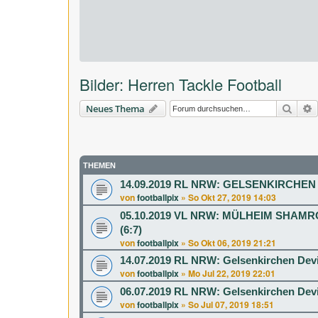
Bilder: Herren Tackle Football
Suche
E
Neues Thema
THEMEN
14.09.2019 RL NRW: GELSENKIRCHEN 
von
footballpix
»
So Okt 27, 2019 14:03
05.10.2019 VL NRW: MÜLHEIM SH
(6:7)
von
footballpix
»
So Okt 06, 2019 21:21
14.07.2019 RL NRW: Gelsenkirchen Devil
von
footballpix
»
Mo Jul 22, 2019 22:01
06.07.2019 RL NRW: Gelsenkirchen Devi
von
footballpix
»
So Jul 07, 2019 18:51