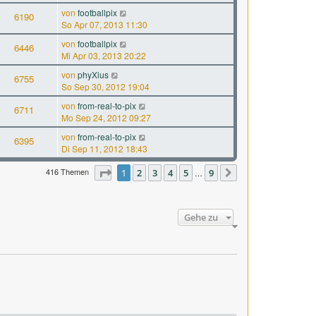
von
footballpix
6190
So Apr 07, 2013 11:30
von
footballpix
6446
Mi Apr 03, 2013 20:22
von
phyXius
6755
So Sep 30, 2012 19:04
von
from-real-to-pix
6711
Mo Sep 24, 2012 09:27
von
from-real-to-pix
6395
Di Sep 11, 2012 18:43
416 Themen
Seite
1
1
2
von
3
9
4
5
9
…
Nächste
Gehe zu