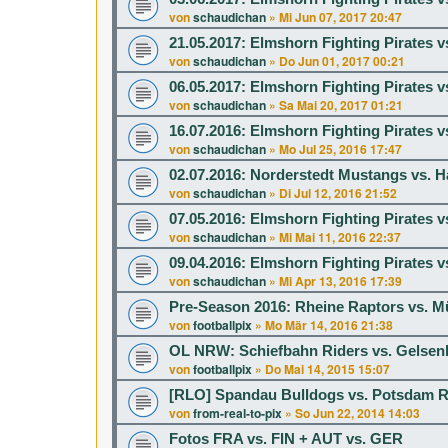
von
schaudichan
»
Mi Jun 07, 2017 20:47
21.05.2017: Elmshorn Fighting Pirates 
von
schaudichan
»
Do Jun 01, 2017 00:21
06.05.2017: Elmshorn Fighting Pirates 
von
schaudichan
»
Sa Mai 20, 2017 01:21
16.07.2016: Elmshorn Fighting Pirates 
von
schaudichan
»
Mo Jul 25, 2016 17:47
02.07.2016: Norderstedt Mustangs vs. 
von
schaudichan
»
Di Jul 12, 2016 21:52
07.05.2016: Elmshorn Fighting Pirates 
von
schaudichan
»
Mi Mai 11, 2016 22:37
09.04.2016: Elmshorn Fighting Pirates vs
von
schaudichan
»
Mi Apr 13, 2016 17:39
Pre-Season 2016: Rheine Raptors vs. 
von
footballpix
»
Mo Mär 14, 2016 21:38
OL NRW: Schiefbahn Riders vs. Gelsenki
von
footballpix
»
Do Mai 14, 2015 15:07
[RLO] Spandau Bulldogs vs. Potsdam R
von
from-real-to-pix
»
So Jun 22, 2014 14:03
Fotos FRA vs. FIN + AUT vs. GER