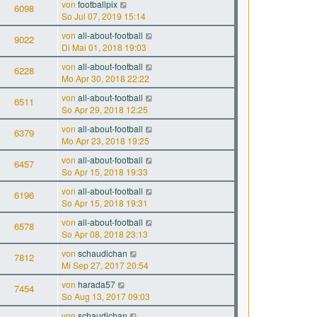
von
footballpix
6098
So Jul 07, 2019 15:14
von
all-about-football
9022
Di Mai 01, 2018 19:03
von
all-about-football
6228
Mo Apr 30, 2018 22:22
von
all-about-football
6511
So Apr 29, 2018 12:25
von
all-about-football
6379
Mo Apr 23, 2018 19:25
von
all-about-football
6457
So Apr 15, 2018 19:33
von
all-about-football
6196
So Apr 15, 2018 19:31
von
all-about-football
6578
So Apr 08, 2018 23:13
von
schaudichan
7812
Mi Sep 27, 2017 20:54
von
harada57
7454
So Aug 13, 2017 09:03
von
schaudichan