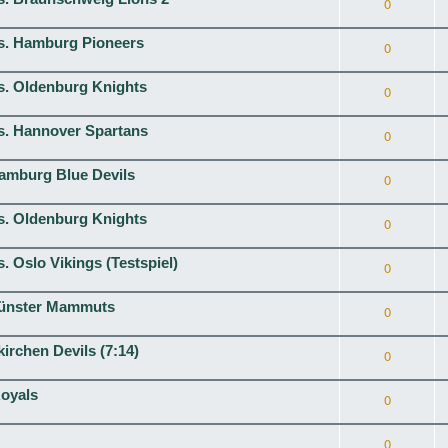
0
vs. Hamburg Pioneers
0
vs. Oldenburg Knights
0
vs. Hannover Spartans
0
Hamburg Blue Devils
0
vs. Oldenburg Knights
0
. Oslo Vikings (Testspiel)
0
Münster Mammuts
0
rchen Devils (7:14)
0
oyals
0
0