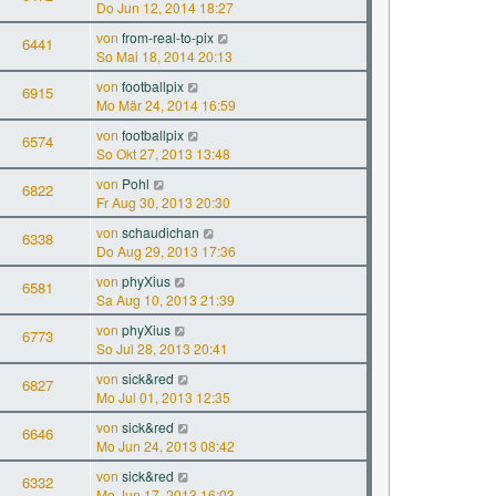
Do Jun 12, 2014 18:27
von
from-real-to-pix
6441
So Mai 18, 2014 20:13
von
footballpix
6915
Mo Mär 24, 2014 16:59
von
footballpix
6574
So Okt 27, 2013 13:48
von
Pohl
6822
Fr Aug 30, 2013 20:30
von
schaudichan
6338
Do Aug 29, 2013 17:36
von
phyXius
6581
Sa Aug 10, 2013 21:39
von
phyXius
6773
So Jul 28, 2013 20:41
von
sick&red
6827
Mo Jul 01, 2013 12:35
von
sick&red
6646
Mo Jun 24, 2013 08:42
von
sick&red
6332
Mo Jun 17, 2013 16:03