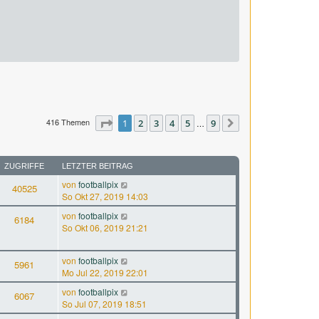
416 Themen
Seite
1
1
2
von
3
9
4
5
9
…
Nächste
ZUGRIFFE
LETZTER BEITRAG
von
footballpix
40525
So Okt 27, 2019 14:03
von
footballpix
6184
So Okt 06, 2019 21:21
von
footballpix
5961
Mo Jul 22, 2019 22:01
von
footballpix
6067
So Jul 07, 2019 18:51