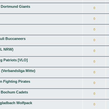
. Dortmund Giants
0
0
0
auli Buccaneers
0
(OL NRW)
0
rg Patriots [VLO]
0
(Verbandsliga Mitte)
0
 Fighting Pirates
0
s. Bochum Cadets
0
ngladbach Wolfpack
0