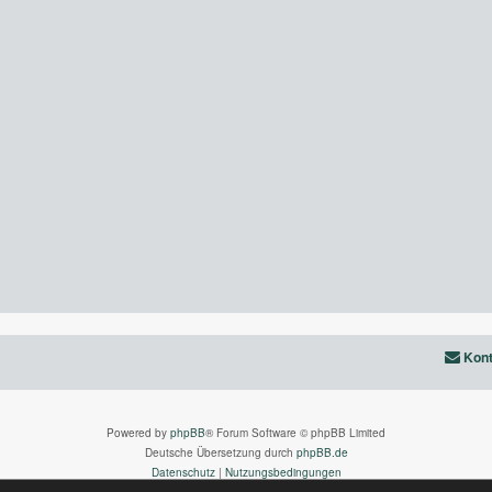
Kont
Powered by
phpBB
® Forum Software © phpBB Limited
Deutsche Übersetzung durch
phpBB.de
Datenschutz
|
Nutzungsbedingungen