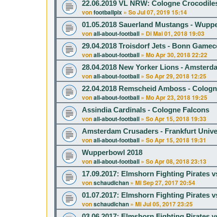
22.06.2019 VL NRW: Cologne Crocodile
von
footballpix
»
So Jul 07, 2019 15:14
01.05.2018 Sauerland Mustangs - Wupp
von
all-about-football
»
Di Mai 01, 2018 19:03
29.04.2018 Troisdorf Jets - Bonn Game
von
all-about-football
»
Mo Apr 30, 2018 22:22
28.04.2018 New Yorker Lions - Amster
von
all-about-football
»
So Apr 29, 2018 12:25
22.04.2018 Remscheid Amboss - Cologn
von
all-about-football
»
Mo Apr 23, 2018 19:25
Assindia Cardinals - Cologne Falcons
von
all-about-football
»
So Apr 15, 2018 19:33
Amsterdam Crusaders - Frankfurt Univ
von
all-about-football
»
So Apr 15, 2018 19:31
Wupperbowl 2018
von
all-about-football
»
So Apr 08, 2018 23:13
17.09.2017: Elmshorn Fighting Pirates v
von
schaudichan
»
Mi Sep 27, 2017 20:54
01.07.2017: Elmshorn Fighting Pirates v
von
schaudichan
»
Mi Jul 05, 2017 23:25
03.06.2017: Elmshorn Fighting Pirates 