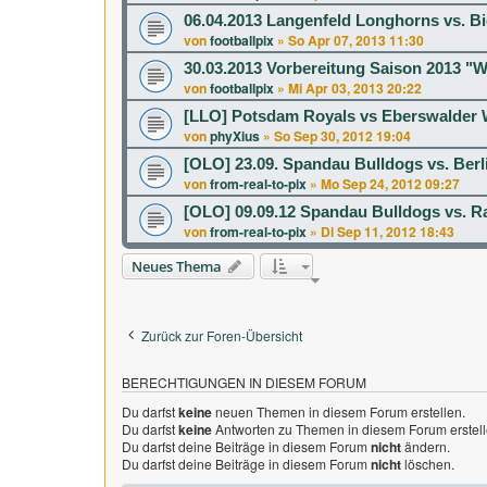
06.04.2013 Langenfeld Longhorns vs. Bi
von
footballpix
»
So Apr 07, 2013 11:30
30.03.2013 Vorbereitung Saison 2013 "
von
footballpix
»
Mi Apr 03, 2013 20:22
[LLO] Potsdam Royals vs Eberswalder W
von
phyXius
»
So Sep 30, 2012 19:04
[OLO] 23.09. Spandau Bulldogs vs. Berli
von
from-real-to-pix
»
Mo Sep 24, 2012 09:27
[OLO] 09.09.12 Spandau Bulldogs vs. 
von
from-real-to-pix
»
Di Sep 11, 2012 18:43
Neues Thema
Zurück zur Foren-Übersicht
BERECHTIGUNGEN IN DIESEM FORUM
Du darfst
keine
neuen Themen in diesem Forum erstellen.
Du darfst
keine
Antworten zu Themen in diesem Forum erstell
Du darfst deine Beiträge in diesem Forum
nicht
ändern.
Du darfst deine Beiträge in diesem Forum
nicht
löschen.