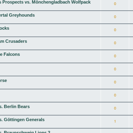
s Prospects vs. Mönchengladbach Wolfpack
0
ertal Greyhounds
0
cocks
0
dam Crusaders
0
e Falcons
0
0
erse
0
0
s. Berlin Bears
0
s. Göttingen Generals
1
vs. Braunschweig Lions 2