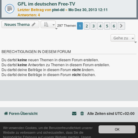
GFL im deutschen Free-TV
Letzter Beitrag von
piwi-dd
«
Mo Dez 30, 2013 12:11
Antworten:
4
Neues Thema
297 Themen
1
2
3
4
5
6
Nächs
Gehe zu
BERECHTIGUNGEN IN DIESEM FORUM
Du darfst
keine
neuen Themen in diesem Forum erstellen.
Du darfst
keine
Antworten zu Themen in diesem Forum erstellen.
Du darfst deine Beiträge in diesem Forum
nicht
ändern.
Du darfst deine Beiträge in diesem Forum
nicht
löschen.
Foren-Übersicht
Alle Zeiten sind
UTC+02:00
Wir verwenden Cookies, um die Benutzerfreundlichkeit unserer
OK
Website zu verbessern und sicherzustellen, dass Sie die
Powered by
phpBB
® Forum Software © phpBB Limited
bestmögliche Erfahrung auf unserer Website machen. Unsere