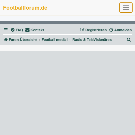
Footballforum.de
T
o
g
g
l
FAQ
Kontakt
Registrieren
Anmelden
e
n
a
S
Foren-Übersicht
Football medial
Radio & TeleVisionäres
v
u
i
g
c
a
t
h
i
e
o
n