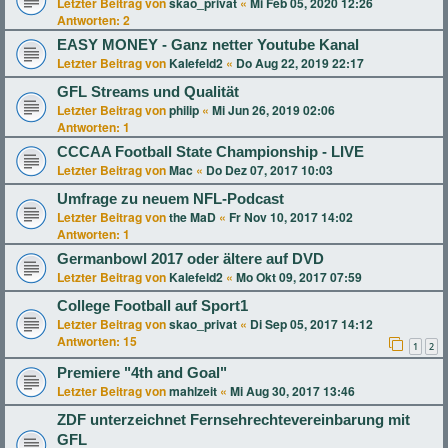
Letzter Beitrag von
skao_privat
«
Mi Feb 05, 2020 12:26
Antworten:
2
EASY MONEY - Ganz netter Youtube Kanal
Letzter Beitrag von
Kalefeld2
«
Do Aug 22, 2019 22:17
GFL Streams und Qualität
Letzter Beitrag von
philip
«
Mi Jun 26, 2019 02:06
Antworten:
1
CCCAA Football State Championship - LIVE
Letzter Beitrag von
Mac
«
Do Dez 07, 2017 10:03
Umfrage zu neuem NFL-Podcast
Letzter Beitrag von
the MaD
«
Fr Nov 10, 2017 14:02
Antworten:
1
Germanbowl 2017 oder ältere auf DVD
Letzter Beitrag von
Kalefeld2
«
Mo Okt 09, 2017 07:59
College Football auf Sport1
Letzter Beitrag von
skao_privat
«
Di Sep 05, 2017 14:12
Antworten:
15
1
2
Premiere "4th and Goal"
Letzter Beitrag von
mahlzeit
«
Mi Aug 30, 2017 13:46
ZDF unterzeichnet Fernsehrechtevereinbarung mit
GFL