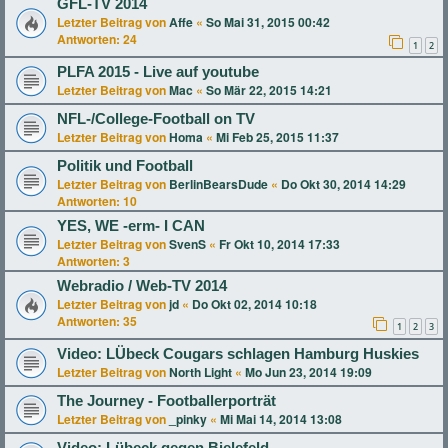
GFL-TV 2014
Letzter Beitrag von
Affe
«
So Mai 31, 2015 00:42
Antworten:
24
1
2
PLFA 2015 - Live auf youtube
Letzter Beitrag von
Mac
«
So Mär 22, 2015 14:21
NFL-/College-Football on TV
Letzter Beitrag von
Homa
«
Mi Feb 25, 2015 11:37
Politik und Football
Letzter Beitrag von
BerlinBearsDude
«
Do Okt 30, 2014 14:29
Antworten:
10
YES, WE -erm- I CAN
Letzter Beitrag von
SvenS
«
Fr Okt 10, 2014 17:33
Antworten:
3
Webradio / Web-TV 2014
Letzter Beitrag von
jd
«
Do Okt 02, 2014 10:18
Antworten:
35
1
2
3
Video: LÜbeck Cougars schlagen Hamburg Huskies
Letzter Beitrag von
North Light
«
Mo Jun 23, 2014 19:09
The Journey - Footballerporträt
Letzter Beitrag von
_pinky
«
Mi Mai 14, 2014 13:08
Video: Lübeck gegen Bielefeld