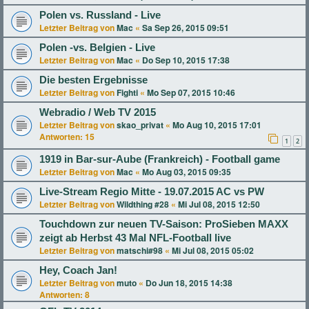
Polen vs. Russland - Live
Letzter Beitrag von
Mac
«
Sa Sep 26, 2015 09:51
Polen -vs. Belgien - Live
Letzter Beitrag von
Mac
«
Do Sep 10, 2015 17:38
Die besten Ergebnisse
Letzter Beitrag von
Fighti
«
Mo Sep 07, 2015 10:46
Webradio / Web TV 2015
Letzter Beitrag von
skao_privat
«
Mo Aug 10, 2015 17:01
Antworten:
15
1
2
1919 in Bar-sur-Aube (Frankreich) - Football game
Letzter Beitrag von
Mac
«
Mo Aug 03, 2015 09:35
Live-Stream Regio Mitte - 19.07.2015 AC vs PW
Letzter Beitrag von
Wildthing #28
«
Mi Jul 08, 2015 12:50
Touchdown zur neuen TV-Saison: ProSieben MAXX
zeigt ab Herbst 43 Mal NFL-Football live
Letzter Beitrag von
matschi#98
«
Mi Jul 08, 2015 05:02
Hey, Coach Jan!
Letzter Beitrag von
muto
«
Do Jun 18, 2015 14:38
Antworten:
8