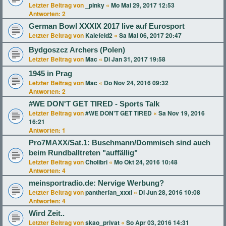
Letzter Beitrag von
_pinky
«
Mo Mai 29, 2017 12:53
Antworten:
2
German Bowl XXXIX 2017 live auf Eurosport
Letzter Beitrag von
Kalefeld2
«
Sa Mai 06, 2017 20:47
Bydgoszcz Archers (Polen)
Letzter Beitrag von
Mac
«
Di Jan 31, 2017 19:58
1945 in Prag
Letzter Beitrag von
Mac
«
Do Nov 24, 2016 09:32
Antworten:
2
#WE DON'T GET TIRED - Sports Talk
Letzter Beitrag von
#WE DON'T GET TIRED
«
Sa Nov 19, 2016
16:21
Antworten:
1
Pro7MAXX/Sat.1: Buschmann/Dommisch sind auch
beim Rundballtreten "auffällig"
Letzter Beitrag von
Cholibri
«
Mo Okt 24, 2016 10:48
Antworten:
4
meinsportradio.de: Nervige Werbung?
Letzter Beitrag von
pantherfan_xxxl
«
Di Jun 28, 2016 10:08
Antworten:
4
Wird Zeit..
Letzter Beitrag von
skao_privat
«
So Apr 03, 2016 14:31