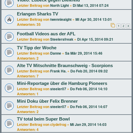
Letzter Beitrag von
North Light
«
Di Mai 13, 2014 07:24
Erlangen Sharks TV
Letzter Beitrag von
twennieaight
«
Mi Apr 30, 2014 13:01
Antworten:
35
1
2
3
Football Videos aus der AFL
Letzter Beitrag von
Steelersfreak
«
Di Apr 15, 2014 09:21
TV Tipp der Woche
Letzter Beitrag von
Danne
«
Sa Mär 29, 2014 15:46
Antworten:
2
Alte TV Mitschnitte Braunschweig - Scorpions
Letzter Beitrag von
Frank Ha.
«
Do Feb 20, 2014 09:32
Antworten:
7
Mini-Reportage über die Hamburg Pioneers
Letzter Beitrag von
steeler07
«
Do Feb 06, 2014 14:10
Antworten:
1
Mini Doku über Felix Brenner
Letzter Beitrag von
steeler07
«
Do Feb 06, 2014 14:07
Antworten:
2
TV total beim Super Bowl
Letzter Beitrag von
clydefrog
«
Mi Jan 29, 2014 14:03
Antworten:
4