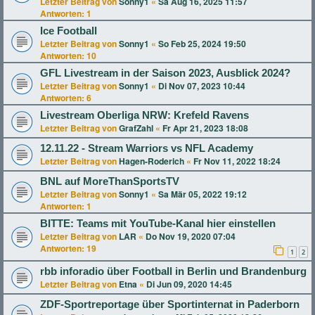
Letzter Beitrag von
Sonny1
«
Sa Aug 16, 2025 11:57
Antworten:
1
Ice Football
Letzter Beitrag von
Sonny1
«
So Feb 25, 2024 19:50
Antworten:
10
GFL Livestream in der Saison 2023, Ausblick 2024?
Letzter Beitrag von
Sonny1
«
Di Nov 07, 2023 10:44
Antworten:
6
Livestream Oberliga NRW: Krefeld Ravens
Letzter Beitrag von
GrafZahl
«
Fr Apr 21, 2023 18:08
12.11.22 - Stream Warriors vs NFL Academy
Letzter Beitrag von
Hagen-Roderich
«
Fr Nov 11, 2022 18:24
BNL auf MoreThanSportsTV
Letzter Beitrag von
Sonny1
«
Sa Mär 05, 2022 19:12
Antworten:
1
BITTE: Teams mit YouTube-Kanal hier einstellen
Letzter Beitrag von
LAR
«
Do Nov 19, 2020 07:04
Antworten:
19
1
2
rbb inforadio über Football in Berlin und Brandenburg
Letzter Beitrag von
Etna
«
Di Jun 09, 2020 14:45
ZDF-Sportreportage über Sportinternat in Paderborn