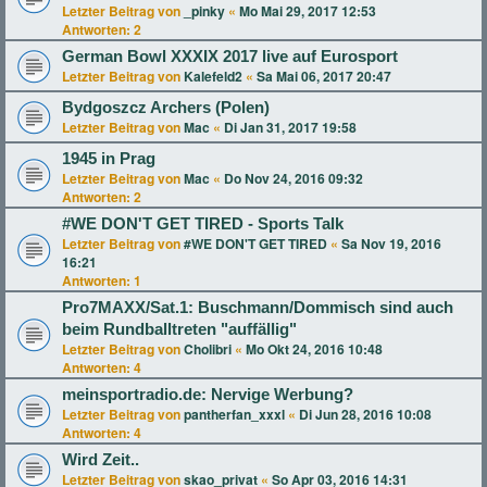
Letzter Beitrag von
_pinky
«
Mo Mai 29, 2017 12:53
Antworten:
2
German Bowl XXXIX 2017 live auf Eurosport
Letzter Beitrag von
Kalefeld2
«
Sa Mai 06, 2017 20:47
Bydgoszcz Archers (Polen)
Letzter Beitrag von
Mac
«
Di Jan 31, 2017 19:58
1945 in Prag
Letzter Beitrag von
Mac
«
Do Nov 24, 2016 09:32
Antworten:
2
#WE DON'T GET TIRED - Sports Talk
Letzter Beitrag von
#WE DON'T GET TIRED
«
Sa Nov 19, 2016
16:21
Antworten:
1
Pro7MAXX/Sat.1: Buschmann/Dommisch sind auch
beim Rundballtreten "auffällig"
Letzter Beitrag von
Cholibri
«
Mo Okt 24, 2016 10:48
Antworten:
4
meinsportradio.de: Nervige Werbung?
Letzter Beitrag von
pantherfan_xxxl
«
Di Jun 28, 2016 10:08
Antworten:
4
Wird Zeit..
Letzter Beitrag von
skao_privat
«
So Apr 03, 2016 14:31