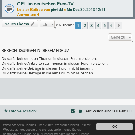
GFL im deutschen Free-TV
Letzter Beitrag von
piwi-dd
«
Mo Dez 30, 2013 12:11
Antworten:
4
Neues Thema
297 Themen
1
2
3
4
5
6
Nächs
Gehe zu
BERECHTIGUNGEN IN DIESEM FORUM
Du darfst
keine
neuen Themen in diesem Forum erstellen.
Du darfst
keine
Antworten zu Themen in diesem Forum erstellen.
Du darfst deine Beiträge in diesem Forum
nicht
ändern.
Du darfst deine Beiträge in diesem Forum
nicht
löschen.
Foren-Übersicht
Alle Zeiten sind
UTC+02:00
Wir verwenden Cookies, um die Benutzerfreundlichkeit unserer
OK
Website zu verbessern und sicherzustellen, dass Sie die
Powered by
phpBB
® Forum Software © phpBB Limited
bestmögliche Erfahrung auf unserer Website machen. Unsere