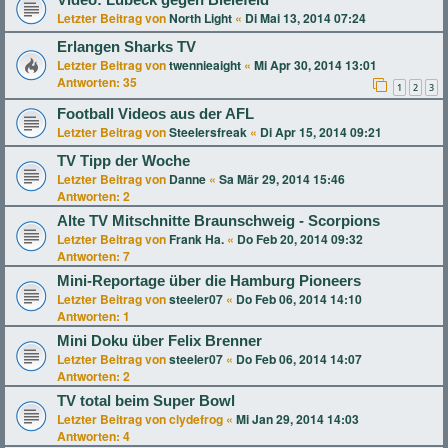
Letzter Beitrag von
North Light
«
Di Mai 13, 2014 07:24
Erlangen Sharks TV
Letzter Beitrag von
twennieaight
«
Mi Apr 30, 2014 13:01
Antworten:
35
1
2
3
Football Videos aus der AFL
Letzter Beitrag von
Steelersfreak
«
Di Apr 15, 2014 09:21
TV Tipp der Woche
Letzter Beitrag von
Danne
«
Sa Mär 29, 2014 15:46
Antworten:
2
Alte TV Mitschnitte Braunschweig - Scorpions
Letzter Beitrag von
Frank Ha.
«
Do Feb 20, 2014 09:32
Antworten:
7
Mini-Reportage über die Hamburg Pioneers
Letzter Beitrag von
steeler07
«
Do Feb 06, 2014 14:10
Antworten:
1
Mini Doku über Felix Brenner
Letzter Beitrag von
steeler07
«
Do Feb 06, 2014 14:07
Antworten:
2
TV total beim Super Bowl
Letzter Beitrag von
clydefrog
«
Mi Jan 29, 2014 14:03
Antworten:
4