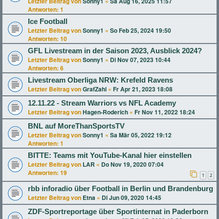
Letzter Beitrag von
Sonny1
«
Sa Aug 16, 2025 11:57
Antworten:
1
Ice Football
Letzter Beitrag von
Sonny1
«
So Feb 25, 2024 19:50
Antworten:
10
GFL Livestream in der Saison 2023, Ausblick 2024?
Letzter Beitrag von
Sonny1
«
Di Nov 07, 2023 10:44
Antworten:
6
Livestream Oberliga NRW: Krefeld Ravens
Letzter Beitrag von
GrafZahl
«
Fr Apr 21, 2023 18:08
12.11.22 - Stream Warriors vs NFL Academy
Letzter Beitrag von
Hagen-Roderich
«
Fr Nov 11, 2022 18:24
BNL auf MoreThanSportsTV
Letzter Beitrag von
Sonny1
«
Sa Mär 05, 2022 19:12
Antworten:
1
BITTE: Teams mit YouTube-Kanal hier einstellen
Letzter Beitrag von
LAR
«
Do Nov 19, 2020 07:04
Antworten:
19
1
2
rbb inforadio über Football in Berlin und Brandenburg
Letzter Beitrag von
Etna
«
Di Jun 09, 2020 14:45
ZDF-Sportreportage über Sportinternat in Paderborn