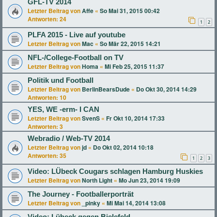
GFL-TV 2014
Letzter Beitrag von
Affe
«
So Mai 31, 2015 00:42
Antworten:
24
1
2
PLFA 2015 - Live auf youtube
Letzter Beitrag von
Mac
«
So Mär 22, 2015 14:21
NFL-/College-Football on TV
Letzter Beitrag von
Homa
«
Mi Feb 25, 2015 11:37
Politik und Football
Letzter Beitrag von
BerlinBearsDude
«
Do Okt 30, 2014 14:29
Antworten:
10
YES, WE -erm- I CAN
Letzter Beitrag von
SvenS
«
Fr Okt 10, 2014 17:33
Antworten:
3
Webradio / Web-TV 2014
Letzter Beitrag von
jd
«
Do Okt 02, 2014 10:18
Antworten:
35
1
2
3
Video: LÜbeck Cougars schlagen Hamburg Huskies
Letzter Beitrag von
North Light
«
Mo Jun 23, 2014 19:09
The Journey - Footballerporträt
Letzter Beitrag von
_pinky
«
Mi Mai 14, 2014 13:08
Video: Lübeck gegen Bielefeld