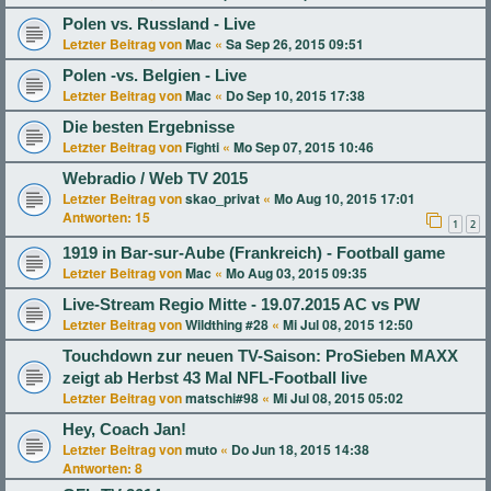
Polen vs. Russland - Live
Letzter Beitrag von
Mac
«
Sa Sep 26, 2015 09:51
Polen -vs. Belgien - Live
Letzter Beitrag von
Mac
«
Do Sep 10, 2015 17:38
Die besten Ergebnisse
Letzter Beitrag von
Fighti
«
Mo Sep 07, 2015 10:46
Webradio / Web TV 2015
Letzter Beitrag von
skao_privat
«
Mo Aug 10, 2015 17:01
Antworten:
15
1
2
1919 in Bar-sur-Aube (Frankreich) - Football game
Letzter Beitrag von
Mac
«
Mo Aug 03, 2015 09:35
Live-Stream Regio Mitte - 19.07.2015 AC vs PW
Letzter Beitrag von
Wildthing #28
«
Mi Jul 08, 2015 12:50
Touchdown zur neuen TV-Saison: ProSieben MAXX
zeigt ab Herbst 43 Mal NFL-Football live
Letzter Beitrag von
matschi#98
«
Mi Jul 08, 2015 05:02
Hey, Coach Jan!
Letzter Beitrag von
muto
«
Do Jun 18, 2015 14:38
Antworten:
8