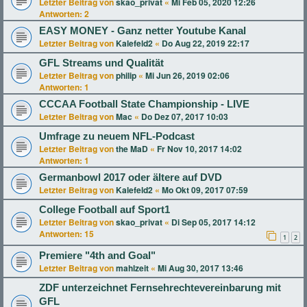
Letzter Beitrag von
skao_privat
«
Mi Feb 05, 2020 12:26
Antworten:
2
EASY MONEY - Ganz netter Youtube Kanal
Letzter Beitrag von
Kalefeld2
«
Do Aug 22, 2019 22:17
GFL Streams und Qualität
Letzter Beitrag von
philip
«
Mi Jun 26, 2019 02:06
Antworten:
1
CCCAA Football State Championship - LIVE
Letzter Beitrag von
Mac
«
Do Dez 07, 2017 10:03
Umfrage zu neuem NFL-Podcast
Letzter Beitrag von
the MaD
«
Fr Nov 10, 2017 14:02
Antworten:
1
Germanbowl 2017 oder ältere auf DVD
Letzter Beitrag von
Kalefeld2
«
Mo Okt 09, 2017 07:59
College Football auf Sport1
Letzter Beitrag von
skao_privat
«
Di Sep 05, 2017 14:12
Antworten:
15
1
2
Premiere "4th and Goal"
Letzter Beitrag von
mahlzeit
«
Mi Aug 30, 2017 13:46
ZDF unterzeichnet Fernsehrechtevereinbarung mit
GFL