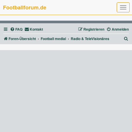
Footballforum.de
T
o
g
g
l
FAQ
Kontakt
Registrieren
Anmelden
e
n
a
S
Foren-Übersicht
Football medial
Radio & TeleVisionäres
v
u
i
g
c
a
t
h
i
e
o
n